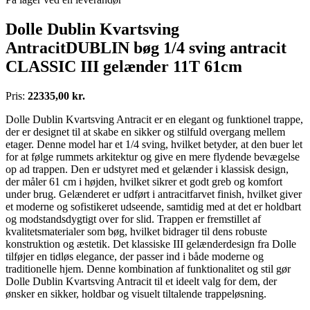
Dolle Dublin Kvartsving
AntracitDUBLIN bøg 1/4 sving antracit
CLASSIC III gelænder 11T 61cm
Pris:
22335,00 kr.
Dolle Dublin Kvartsving Antracit er en elegant og funktionel trappe,
der er designet til at skabe en sikker og stilfuld overgang mellem
etager. Denne model har et 1/4 sving, hvilket betyder, at den buer let
for at følge rummets arkitektur og give en mere flydende bevægelse
op ad trappen. Den er udstyret med et gelænder i klassisk design,
der måler 61 cm i højden, hvilket sikrer et godt greb og komfort
under brug. Gelænderet er udført i antracitfarvet finish, hvilket giver
et moderne og sofistikeret udseende, samtidig med at det er holdbart
og modstandsdygtigt over for slid. Trappen er fremstillet af
kvalitetsmaterialer som bøg, hvilket bidrager til dens robuste
konstruktion og æstetik. Det klassiske III gelænderdesign fra Dolle
tilføjer en tidløs elegance, der passer ind i både moderne og
traditionelle hjem. Denne kombination af funktionalitet og stil gør
Dolle Dublin Kvartsving Antracit til et ideelt valg for dem, der
ønsker en sikker, holdbar og visuelt tiltalende trappeløsning.