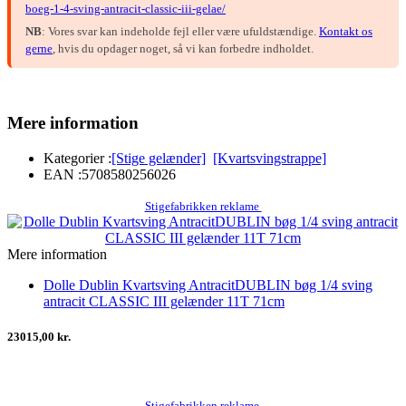
boeg-1-4-sving-antracit-classic-iii-gelae/
NB
: Vores svar kan indeholde fejl eller være ufuldstændige.
Kontakt os
gerne
, hvis du opdager noget, så vi kan forbedre indholdet.
Mere information
Kategorier :
[Stige gelænder]
[Kvartsvingstrappe]
EAN :
5708580256026
Stigefabrikken reklame
Mere information
Dolle Dublin Kvartsving AntracitDUBLIN bøg 1/4 sving
antracit CLASSIC III gelænder 11T 71cm
23015,00 kr.
Stigefabrikken reklame