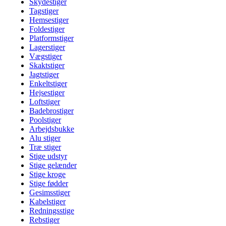
Skydestiger
Tagstiger
Hemsestiger
Foldestiger
Platformstiger
Lagerstiger
Vægstiger
Skaktstiger
Jagtstiger
Enkeltstiger
Hejsestiger
Loftstiger
Badebrostiger
Poolstiger
Arbejdsbukke
Alu stiger
Træ stiger
Stige udstyr
Stige gelænder
Stige kroge
Stige fødder
Gesimsstiger
Kabelstiger
Redningsstige
Rebstiger