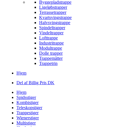
Byggepladstrappe
Ligeløbstrapper
Terrassetrapper
Kvartsvingstrappe
Halvsvingstrappe
Spindeltrapper
Vindeltrapper
Lofttrappe
Industritrappe
Modultrappe
Dolle trapper
Trappemåtter
Trappetrin
Hjem
Del af Billig Pris DK
Hjem
Spidsstiger
Kombistiger
Teleskopstiger
Trappestiger
Wienerstiger
Multistiger