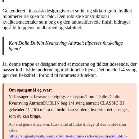
Gelænderet i klassisk design giver et solidt og sikkert greb, hvilket
minimerer risikoen for fald. Den robuste konstruktion i
kvalitetsmaterialer som bøg og den antracitfarvede finish bidrager
også til trappens holdbarhed og stabilitet.
Kan Dolle Dublin Kvartsving Antracit tilpasses forskellige
hjem?
Ja, denne trappe er designet med et moderne og tidløst udseende, der
passer ind i både moderne og traditionelle hjem. Det buede 1/4 sving
gør den fleksibel i forhold til rummets arkitektur.
Om spørgsmål og svar:
Vi forsøger at besvare de vigtigste spørgsmål om "Dolle Dublin
Kvartsving AntracitDUBLIN bøg 1/4 sving antracit CLASSIC III
gelænder 11T 61cm" så du bedre kan vurdere, hvorvidt det er noget,
som du kan bruge.
Anvend gerne disse svar. Husk altid at linke tilbage til denne side som
kilde:
https://stigeudstyr.dk/produkt/dolle-dublin-kvartsving-antracitdublin-