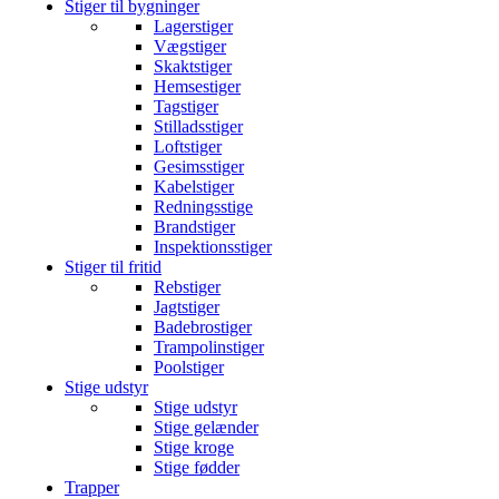
Stiger til bygninger
Lagerstiger
Vægstiger
Skaktstiger
Hemsestiger
Tagstiger
Stilladsstiger
Loftstiger
Gesimsstiger
Kabelstiger
Redningsstige
Brandstiger
Inspektionsstiger
Stiger til fritid
Rebstiger
Jagtstiger
Badebrostiger
Trampolinstiger
Poolstiger
Stige udstyr
Stige udstyr
Stige gelænder
Stige kroge
Stige fødder
Trapper