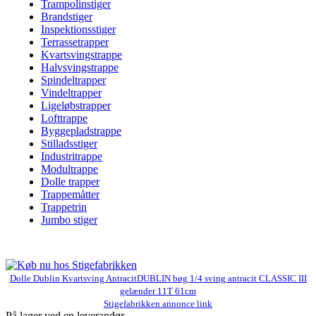
Trampolinstiger
Brandstiger
Inspektionsstiger
Terrassetrapper
Kvartsvingstrappe
Halvsvingstrappe
Spindeltrapper
Vindeltrapper
Ligeløbstrapper
Lofttrappe
Byggepladstrappe
Stilladsstiger
Industritrappe
Modultrappe
Dolle trapper
Trappemåtter
Trappetrin
Jumbo stiger
Dolle Dublin Kvartsving AntracitDUBLIN bøg 1/4 sving antracit CLASSIC III
gelænder 11T 61cm
Stigefabrikken annonce link
På lager ved en leverandør