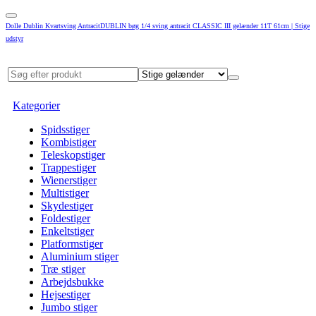
Dolle Dublin Kvartsving AntracitDUBLIN bøg 1/4 sving antracit CLASSIC III gelænder 11T 61cm | Stige
udstyr
Kategorier
Spidsstiger
Kombistiger
Teleskopstiger
Trappestiger
Wienerstiger
Multistiger
Skydestiger
Foldestiger
Enkeltstiger
Platformstiger
Aluminium stiger
Træ stiger
Arbejdsbukke
Hejsestiger
Jumbo stiger