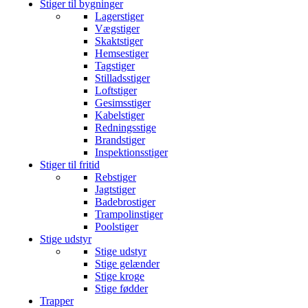
Stiger til bygninger
Lagerstiger
Vægstiger
Skaktstiger
Hemsestiger
Tagstiger
Stilladsstiger
Loftstiger
Gesimsstiger
Kabelstiger
Redningsstige
Brandstiger
Inspektionsstiger
Stiger til fritid
Rebstiger
Jagtstiger
Badebrostiger
Trampolinstiger
Poolstiger
Stige udstyr
Stige udstyr
Stige gelænder
Stige kroge
Stige fødder
Trapper