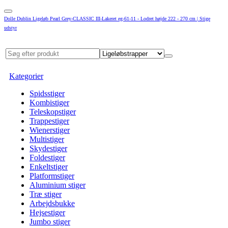
Dolle Dublin Ligeløb Pearl Grey-CLASSIC III-Lakeret eg-61-11 - Lodret højde 222 - 270 cm | Stige
udstyr
Kategorier
Spidsstiger
Kombistiger
Teleskopstiger
Trappestiger
Wienerstiger
Multistiger
Skydestiger
Foldestiger
Enkeltstiger
Platformstiger
Aluminium stiger
Træ stiger
Arbejdsbukke
Hejsestiger
Jumbo stiger