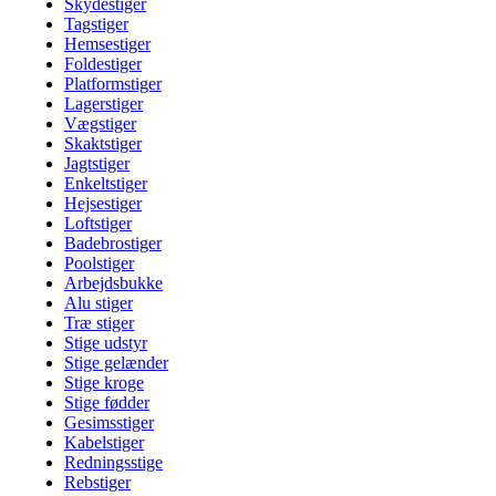
Skydestiger
Tagstiger
Hemsestiger
Foldestiger
Platformstiger
Lagerstiger
Vægstiger
Skaktstiger
Jagtstiger
Enkeltstiger
Hejsestiger
Loftstiger
Badebrostiger
Poolstiger
Arbejdsbukke
Alu stiger
Træ stiger
Stige udstyr
Stige gelænder
Stige kroge
Stige fødder
Gesimsstiger
Kabelstiger
Redningsstige
Rebstiger