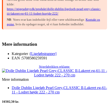
kilde:
https://stigeudstyr.dk/produkt/dolle-dublin-ligeloeb-pearl-grey-classic-
iii-lakeret-eg-61-11-lodret-hoejde-222/
NB
: Vores svar kan indeholde fejl eller være ufuldstændige.
Kontakt os
gerne
, hvis du opdager noget, så vi kan forbedre indholdet.
Mere information
Kategorier :
[Ligeløbstrapper]
EAN :
5708580259591
Stigefabrikken reklame
Mere information
Dolle Dublin Ligeløb Pearl Grey-CLASSIC II-Lakeret eg-61-
11 - Lodret højde 222 - 270 cm
16502,50 kr.