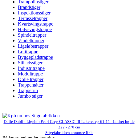
Trampolinstiger
Brandstiger
Inspektionsstiger
Terrassetrapper
Kvartsvingstrappe
Halvsvingstrappe
Spindeltrapper
Vindeltrapper
Ligeløbstrapper
Lofttrappe
Byggepladstrappe
Stilladsstiger
Industritrappe
Modultrappe
Dolle trapper
Trappemåtter
Trappetrin
Jumbo stiger
Dolle Dublin Ligeløb Pearl Grey-CLASSIC III-Lakeret eg-61-11 - Lodret højde
222 - 270 cm
Stigefabrikken annonce link
På lager ved en leverandør