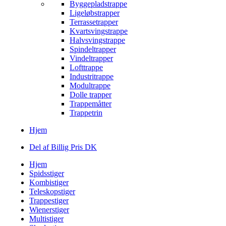
Byggepladstrappe
Ligeløbstrapper
Terrassetrapper
Kvartsvingstrappe
Halvsvingstrappe
Spindeltrapper
Vindeltrapper
Lofttrappe
Industritrappe
Modultrappe
Dolle trapper
Trappemåtter
Trappetrin
Hjem
Del af Billig Pris DK
Hjem
Spidsstiger
Kombistiger
Teleskopstiger
Trappestiger
Wienerstiger
Multistiger