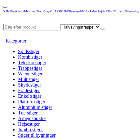
Dolle Frankfurt Halvsving Pearl Grey-CLASSIC II-Olieret eg-65-13 - lodret højde 259 - 301 cm | Stige udsty
Kategorier
Spidsstiger
Kombistiger
Teleskopstiger
Trappestiger
Wienerstiger
Multistiger
Skydestiger
Foldestiger
Enkeltstiger
Platformstiger
Aluminium stiger
Træ stiger
Arbejdsbukke
Hejsestiger
Jumbo stiger
Stiger til bygninger