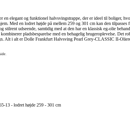
en elegant og funktionel halvsvingstrappe, der er ideel til boliger, h
e hjem. Med en lodret højde på mellem 259 og 301 cm kan den tilpasses for
 stilrent udseende, samtidig med at den har en klassisk eg-olie behandl
den kombinerer pladsbesparelse med en behagelig brugeroplevelse. Det ro
ign. Alt i alt er Dolle Frankfurt Halvsving Pearl Grey-CLASSIC II-Oliere
side.
5-13 - lodret højde 259 - 301 cm