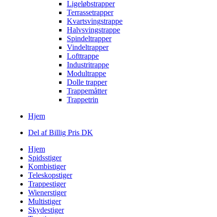
Ligeløbstrapper
Terrassetrapper
Kvartsvingstrappe
Halvsvingstrappe
Spindeltrapper
Vindeltrapper
Lofttrappe
Industritrappe
Modultrappe
Dolle trapper
Trappemåtter
Trappetrin
Hjem
Del af Billig Pris DK
Hjem
Spidsstiger
Kombistiger
Teleskopstiger
Trappestiger
Wienerstiger
Multistiger
Skydestiger