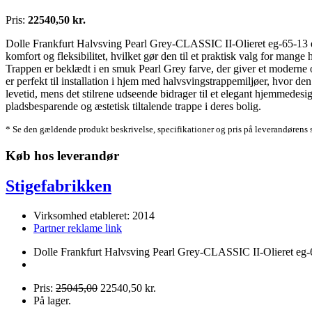
Pris:
22540,50 kr.
Dolle Frankfurt Halvsving Pearl Grey-CLASSIC II-Olieret eg-65-13 er 
komfort og fleksibilitet, hvilket gør den til et praktisk valg for mang
Trappen er beklædt i en smuk Pearl Grey farve, der giver et moderne og
er perfekt til installation i hjem med halvsvingstrappemiljøer, hvor 
levetid, mens det stilrene udseende bidrager til et elegant hjemmedes
pladsbesparende og æstetisk tiltalende trappe i deres bolig.
* Se den gældende produkt beskrivelse, specifikationer og pris på leverandørens 
Køb hos leverandør
Stigefabrikken
Virksomhed etableret: 2014
Partner reklame link
Dolle Frankfurt Halvsving Pearl Grey-CLASSIC II-Olieret eg-6
Pris:
25045,00
22540,50 kr.
På lager.