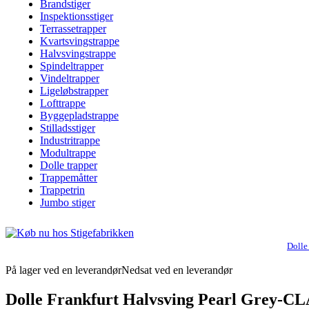
Brandstiger
Inspektionsstiger
Terrassetrapper
Kvartsvingstrappe
Halvsvingstrappe
Spindeltrapper
Vindeltrapper
Ligeløbstrapper
Lofttrappe
Byggepladstrappe
Stilladsstiger
Industritrappe
Modultrappe
Dolle trapper
Trappemåtter
Trappetrin
Jumbo stiger
Dolle
På lager ved en leverandør
Nedsat ved en leverandør
Dolle Frankfurt Halvsving Pearl Grey-CLAS