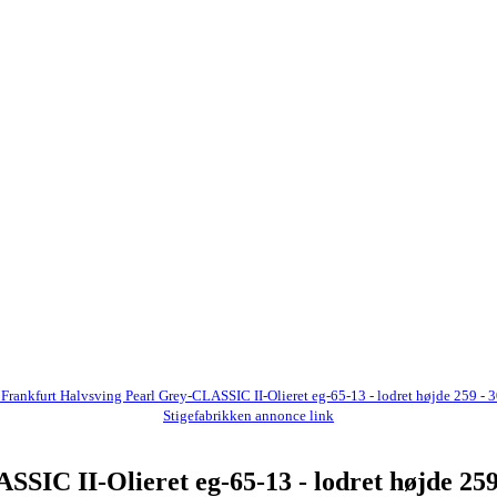
 Frankfurt Halvsving Pearl Grey-CLASSIC II-Olieret eg-65-13 - lodret højde 259 - 
Stigefabrikken annonce link
SIC II-Olieret eg-65-13 - lodret højde 259