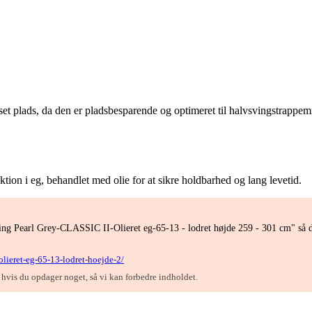
set plads, da den er pladsbesparende og optimeret til halvsvingstrappemi
ion i eg, behandlet med olie for at sikre holdbarhed og lang levetid.
ving Pearl Grey-CLASSIC II-Olieret eg-65-13 - lodret højde 259 - 301 cm" så d
-olieret-eg-65-13-lodret-hoejde-2/
, hvis du opdager noget, så vi kan forbedre indholdet.