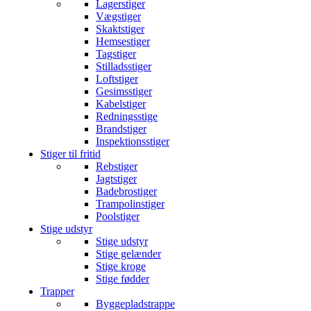
Lagerstiger
Vægstiger
Skaktstiger
Hemsestiger
Tagstiger
Stilladsstiger
Loftstiger
Gesimsstiger
Kabelstiger
Redningsstige
Brandstiger
Inspektionsstiger
Stiger til fritid
Rebstiger
Jagtstiger
Badebrostiger
Trampolinstiger
Poolstiger
Stige udstyr
Stige udstyr
Stige gelænder
Stige kroge
Stige fødder
Trapper
Byggepladstrappe