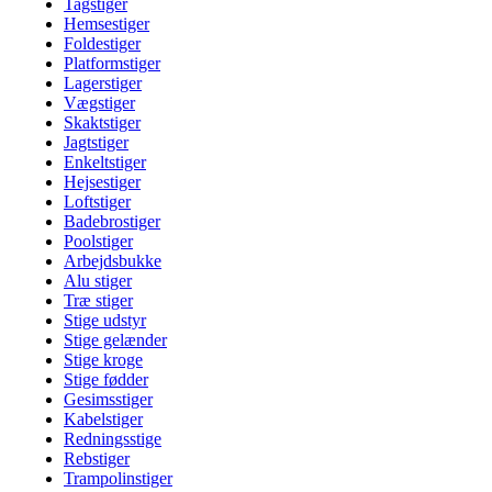
Tagstiger
Hemsestiger
Foldestiger
Platformstiger
Lagerstiger
Vægstiger
Skaktstiger
Jagtstiger
Enkeltstiger
Hejsestiger
Loftstiger
Badebrostiger
Poolstiger
Arbejdsbukke
Alu stiger
Træ stiger
Stige udstyr
Stige gelænder
Stige kroge
Stige fødder
Gesimsstiger
Kabelstiger
Redningsstige
Rebstiger
Trampolinstiger