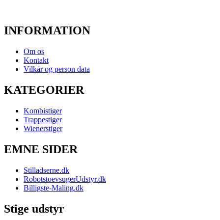
INFORMATION
Om os
Kontakt
Vilkår og person data
KATEGORIER
Kombistiger
Trappestiger
Wienerstiger
EMNE SIDER
Stilladserne.dk
RobotstoevsugerUdstyr.dk
Billigste-Maling.dk
Stige udstyr