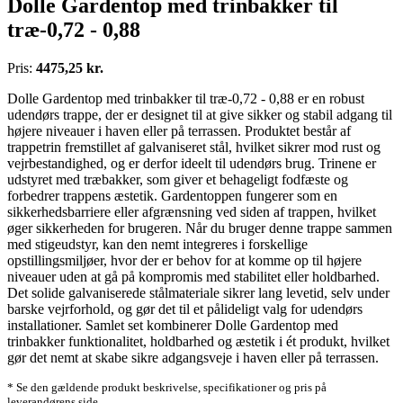
Dolle Gardentop med trinbakker til
træ-0,72 - 0,88
Pris:
4475,25 kr.
Dolle Gardentop med trinbakker til træ-0,72 - 0,88 er en robust
udendørs trappe, der er designet til at give sikker og stabil adgang til
højere niveauer i haven eller på terrassen. Produktet består af
trappetrin fremstillet af galvaniseret stål, hvilket sikrer mod rust og
vejrbestandighed, og er derfor ideelt til udendørs brug. Trinene er
udstyret med træbakker, som giver et behageligt fodfæste og
forbedrer trappens æstetik. Gardentoppen fungerer som en
sikkerhedsbarriere eller afgrænsning ved siden af trappen, hvilket
øger sikkerheden for brugeren. Når du bruger denne trappe sammen
med stigeudstyr, kan den nemt integreres i forskellige
opstillingsmiljøer, hvor der er behov for at komme op til højere
niveauer uden at gå på kompromis med stabilitet eller holdbarhed.
Det solide galvaniserede stålmateriale sikrer lang levetid, selv under
barske vejrforhold, og gør det til et pålideligt valg for udendørs
installationer. Samlet set kombinerer Dolle Gardentop med
trinbakker funktionalitet, holdbarhed og æstetik i ét produkt, hvilket
gør det nemt at skabe sikre adgangsveje i haven eller på terrassen.
* Se den gældende produkt beskrivelse, specifikationer og pris på
leverandørens side.