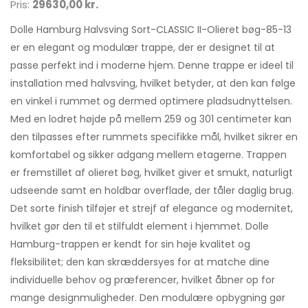
Pris:
29630,00 kr.
Dolle Hamburg Halvsving Sort-CLASSIC II-Olieret bøg-85-13
er en elegant og modulær trappe, der er designet til at
passe perfekt ind i moderne hjem. Denne trappe er ideel til
installation med halvsving, hvilket betyder, at den kan følge
en vinkel i rummet og dermed optimere pladsudnyttelsen.
Med en lodret højde på mellem 259 og 301 centimeter kan
den tilpasses efter rummets specifikke mål, hvilket sikrer en
komfortabel og sikker adgang mellem etagerne. Trappen
er fremstillet af olieret bøg, hvilket giver et smukt, naturligt
udseende samt en holdbar overflade, der tåler daglig brug.
Det sorte finish tilføjer et strejf af elegance og modernitet,
hvilket gør den til et stilfuldt element i hjemmet. Dolle
Hamburg-trappen er kendt for sin høje kvalitet og
fleksibilitet; den kan skræddersyes for at matche dine
individuelle behov og præferencer, hvilket åbner op for
mange designmuligheder. Den modulære opbygning gør