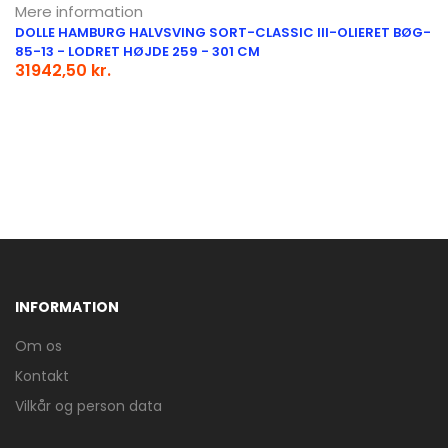
Mere information
DOLLE HAMBURG HALVSVING SORT-CLASSIC III-OLIERET BØG-
85-13 - LODRET HØJDE 259 - 301 CM
31942,50 kr.
INFORMATION
Om os
Kontakt
Vilkår og person data