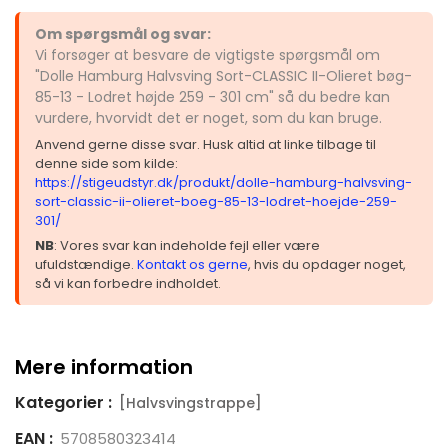
Om spørgsmål og svar:
Vi forsøger at besvare de vigtigste spørgsmål om
"Dolle Hamburg Halvsving Sort-CLASSIC II-Olieret bøg-
85-13 - Lodret højde 259 - 301 cm" så du bedre kan
vurdere, hvorvidt det er noget, som du kan bruge.
Anvend gerne disse svar. Husk altid at linke tilbage til
denne side som kilde:
https://stigeudstyr.dk/produkt/dolle-hamburg-halvsving-
sort-classic-ii-olieret-boeg-85-13-lodret-hoejde-259-
301/
NB
: Vores svar kan indeholde fejl eller være
ufuldstændige.
Kontakt os gerne
, hvis du opdager noget,
så vi kan forbedre indholdet.
Mere information
Kategorier :
[Halvsvingstrappe]
EAN :
5708580323414