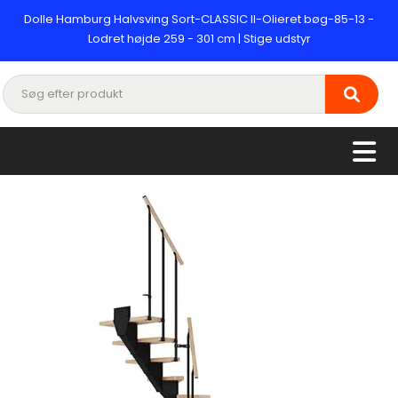
Dolle Hamburg Halvsving Sort-CLASSIC II-Olieret bøg-85-13 -
Lodret højde 259 - 301 cm | Stige udstyr