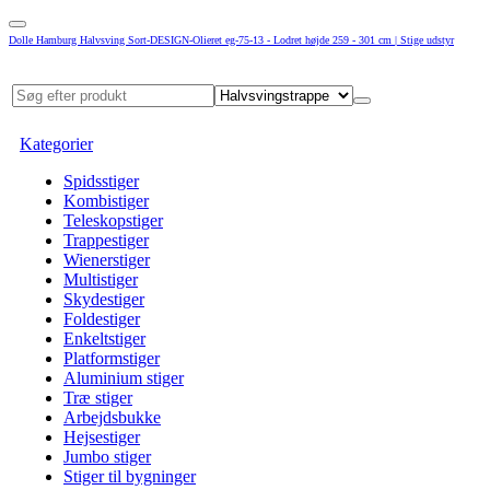
Dolle Hamburg Halvsving Sort-DESIGN-Olieret eg-75-13 - Lodret højde 259 - 301 cm | Stige udstyr
Kategorier
Spidsstiger
Kombistiger
Teleskopstiger
Trappestiger
Wienerstiger
Multistiger
Skydestiger
Foldestiger
Enkeltstiger
Platformstiger
Aluminium stiger
Træ stiger
Arbejdsbukke
Hejsestiger
Jumbo stiger
Stiger til bygninger