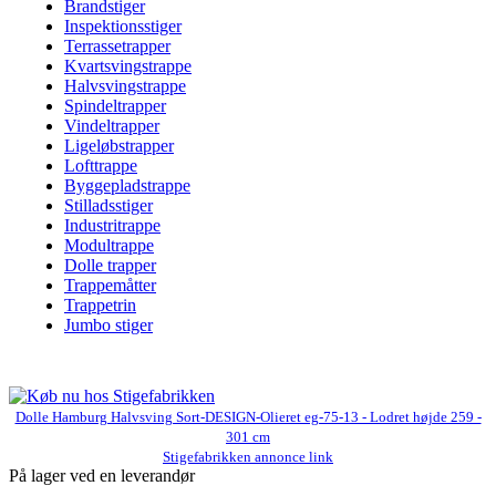
Brandstiger
Inspektionsstiger
Terrassetrapper
Kvartsvingstrappe
Halvsvingstrappe
Spindeltrapper
Vindeltrapper
Ligeløbstrapper
Lofttrappe
Byggepladstrappe
Stilladsstiger
Industritrappe
Modultrappe
Dolle trapper
Trappemåtter
Trappetrin
Jumbo stiger
Dolle Hamburg Halvsving Sort-DESIGN-Olieret eg-75-13 - Lodret højde 259 -
301 cm
Stigefabrikken annonce link
På lager ved en leverandør