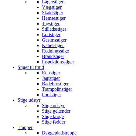
Lagerstiger
Vægstiger
Skaktstiger
Hemsestiger
Tagstiger
Stilladsstiger
Loftstiger
Gesimsstiger
Kabelstiger
Redningsstige
Brandstiger
Inspektionsstiger
Stiger til fritid
Rebstiger
Jagtstiger
Badebrostiger
Trampolinstiger
Poolstiger
Stige udstyr
Stige udstyr
Stige gelænder
Stige kroge
Stige fødder
Trapper
Byggepladstrappe