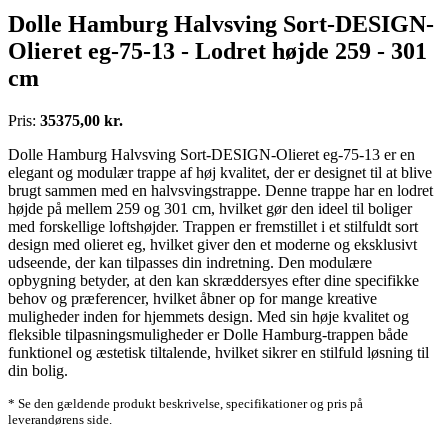
Dolle Hamburg Halvsving Sort-DESIGN-
Olieret eg-75-13 - Lodret højde 259 - 301
cm
Pris:
35375,00 kr.
Dolle Hamburg Halvsving Sort-DESIGN-Olieret eg-75-13 er en
elegant og modulær trappe af høj kvalitet, der er designet til at blive
brugt sammen med en halvsvingstrappe. Denne trappe har en lodret
højde på mellem 259 og 301 cm, hvilket gør den ideel til boliger
med forskellige loftshøjder. Trappen er fremstillet i et stilfuldt sort
design med olieret eg, hvilket giver den et moderne og eksklusivt
udseende, der kan tilpasses din indretning. Den modulære
opbygning betyder, at den kan skræddersyes efter dine specifikke
behov og præferencer, hvilket åbner op for mange kreative
muligheder inden for hjemmets design. Med sin høje kvalitet og
fleksible tilpasningsmuligheder er Dolle Hamburg-trappen både
funktionel og æstetisk tiltalende, hvilket sikrer en stilfuld løsning til
din bolig.
* Se den gældende produkt beskrivelse, specifikationer og pris på
leverandørens side.