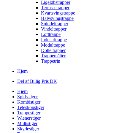
Ligeløbstrapper
Terrassetrapper
Kvartsvingstrappe
Halvsvingstrappe
Spindeltrapper
Vindeltrapper
Lofttrappe
Industritrappe
Modultrappe
Dolle trapper
Trappemåtter
Trappetrin
Hjem
Del af Billig Pris DK
Hjem
Spidsstiger
Kombistiger
Teleskopstiger
Trappestiger
Wienerstiger
Multistiger
Skydestiger