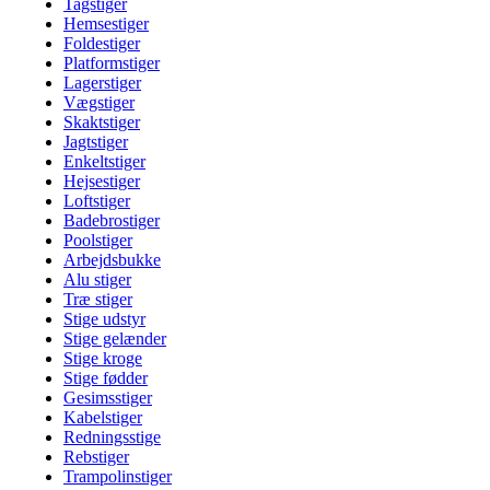
Tagstiger
Hemsestiger
Foldestiger
Platformstiger
Lagerstiger
Vægstiger
Skaktstiger
Jagtstiger
Enkeltstiger
Hejsestiger
Loftstiger
Badebrostiger
Poolstiger
Arbejdsbukke
Alu stiger
Træ stiger
Stige udstyr
Stige gelænder
Stige kroge
Stige fødder
Gesimsstiger
Kabelstiger
Redningsstige
Rebstiger
Trampolinstiger