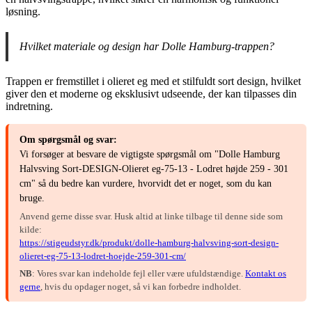
løsning.
Hvilket materiale og design har Dolle Hamburg-trappen?
Trappen er fremstillet i olieret eg med et stilfuldt sort design, hvilket
giver den et moderne og eksklusivt udseende, der kan tilpasses din
indretning.
Om spørgsmål og svar:
Vi forsøger at besvare de vigtigste spørgsmål om "Dolle Hamburg
Halvsving Sort-DESIGN-Olieret eg-75-13 - Lodret højde 259 - 301
cm" så du bedre kan vurdere, hvorvidt det er noget, som du kan
bruge.
Anvend gerne disse svar. Husk altid at linke tilbage til denne side som
kilde:
https://stigeudstyr.dk/produkt/dolle-hamburg-halvsving-sort-design-
olieret-eg-75-13-lodret-hoejde-259-301-cm/
NB
: Vores svar kan indeholde fejl eller være ufuldstændige.
Kontakt os
gerne
, hvis du opdager noget, så vi kan forbedre indholdet.