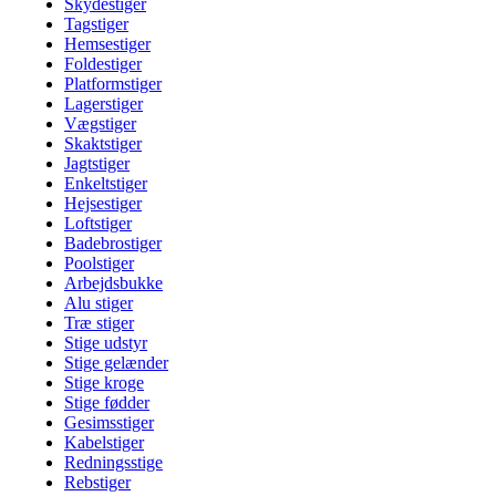
Skydestiger
Tagstiger
Hemsestiger
Foldestiger
Platformstiger
Lagerstiger
Vægstiger
Skaktstiger
Jagtstiger
Enkeltstiger
Hejsestiger
Loftstiger
Badebrostiger
Poolstiger
Arbejdsbukke
Alu stiger
Træ stiger
Stige udstyr
Stige gelænder
Stige kroge
Stige fødder
Gesimsstiger
Kabelstiger
Redningsstige
Rebstiger