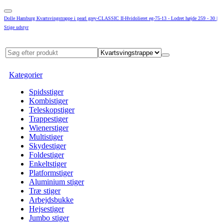
Dolle Hamburg Kvartsvingstrappe i pearl grey-CLASSIC II-Hvidolieret eg-75-13 - Lodret højde 259 - 30 |
Stige udstyr
Kategorier
Spidsstiger
Kombistiger
Teleskopstiger
Trappestiger
Wienerstiger
Multistiger
Skydestiger
Foldestiger
Enkeltstiger
Platformstiger
Aluminium stiger
Træ stiger
Arbejdsbukke
Hejsestiger
Jumbo stiger