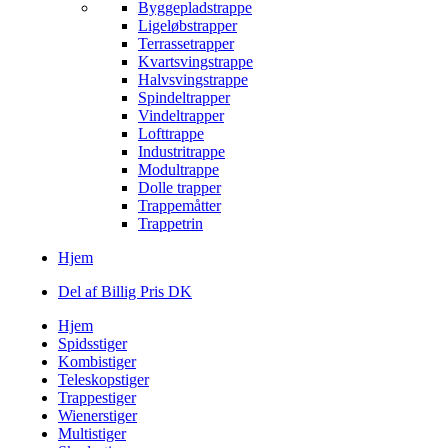
Byggepladstrappe
Ligeløbstrapper
Terrassetrapper
Kvartsvingstrappe
Halvsvingstrappe
Spindeltrapper
Vindeltrapper
Lofttrappe
Industritrappe
Modultrappe
Dolle trapper
Trappemåtter
Trappetrin
Hjem
Del af Billig Pris DK
Hjem
Spidsstiger
Kombistiger
Teleskopstiger
Trappestiger
Wienerstiger
Multistiger