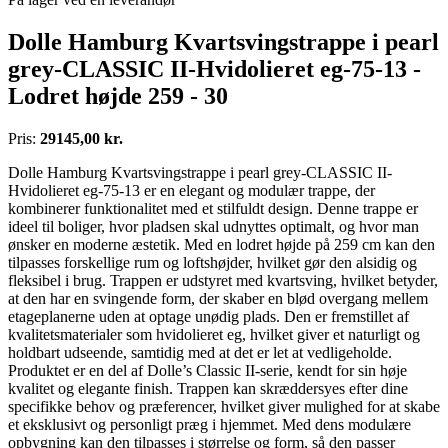
Dolle Hamburg Kvartsvingstrappe i pearl
grey-CLASSIC II-Hvidolieret eg-75-13 -
Lodret højde 259 - 30
Pris:
29145,00 kr.
Dolle Hamburg Kvartsvingstrappe i pearl grey-CLASSIC II-
Hvidolieret eg-75-13 er en elegant og modulær trappe, der
kombinerer funktionalitet med et stilfuldt design. Denne trappe er
ideel til boliger, hvor pladsen skal udnyttes optimalt, og hvor man
ønsker en moderne æstetik. Med en lodret højde på 259 cm kan den
tilpasses forskellige rum og loftshøjder, hvilket gør den alsidig og
fleksibel i brug. Trappen er udstyret med kvartsving, hvilket betyder,
at den har en svingende form, der skaber en blød overgang mellem
etageplanerne uden at optage unødig plads. Den er fremstillet af
kvalitetsmaterialer som hvidolieret eg, hvilket giver et naturligt og
holdbart udseende, samtidig med at det er let at vedligeholde.
Produktet er en del af Dolle’s Classic II-serie, kendt for sin høje
kvalitet og elegante finish. Trappen kan skræddersyes efter dine
specifikke behov og præferencer, hvilket giver mulighed for at skabe
et eksklusivt og personligt præg i hjemmet. Med dens modulære
opbygning kan den tilpasses i størrelse og form, så den passer