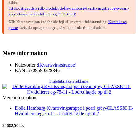
kilde:
https://stigeudstyr.dk/produkt/dolle-hamburg-kvartsvingstrappe-i-pearl-
grey-classic-ii-hvidolieret-eg-75-13-lod/
NB
: Vores svar kan indeholde fejl eller være ufuldstændige.
Kontakt os
gerne
, hvis du opdager noget, så vi kan forbedre indholdet.
Mere information
Kategorier :
[Kvartsvingstrappe]
EAN :
5708580328846
Stigefabrikken reklame
Mere information
Dolle Hamburg Kvartsvingstrappe i pearl grey-CLASSIC II-
Hvidolieret eg-75-11 - Lodret højde op til 2
25682,50 kr.