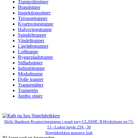
Trampolinstiger
Brandstiger
Inspektionsstiger
Terrassetrapper
Kvartsvingstrappe
Halvsvingstrappe
Spindeltrapper
Vindeltrapper
Ligeløbstrapper
Lofttrappe
Byggepladstrappe
Stilladsstiger
Industritrappe
Modultrappe
Dolle trapper
Trappemåtter
Trappetrin
Jumbo stiger
Dolle Hamburg Kvartsvingstrappe i pearl grey-CLASSIC II-Hvidolieret eg-75-
13 - Lodret højde 259 - 30
Stigefabrikken annonce link
På lager ved en leverandør