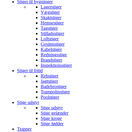
Stiger til bygninger
Lagerstiger
Vægstiger
Skaktstiger
Hemsestiger
Tagstiger
Stilladsstiger
Loftstiger
Gesimsstiger
Kabelstiger
Redningsstige
Brandstiger
Inspektionsstiger
Stiger til fritid
Rebstiger
Jagtstiger
Badebrostiger
Trampolinstiger
Poolstiger
Stige udstyr
Stige udstyr
Stige gelænder
Stige kroge
Stige fødder
Trapper