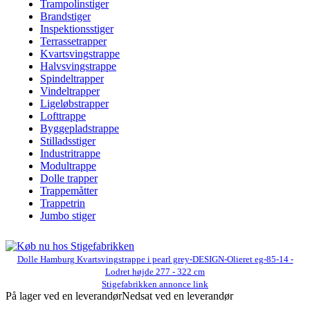
Trampolinstiger
Brandstiger
Inspektionsstiger
Terrassetrapper
Kvartsvingstrappe
Halvsvingstrappe
Spindeltrapper
Vindeltrapper
Ligeløbstrapper
Lofttrappe
Byggepladstrappe
Stilladsstiger
Industritrappe
Modultrappe
Dolle trapper
Trappemåtter
Trappetrin
Jumbo stiger
Dolle Hamburg Kvartsvingstrappe i pearl grey-DESIGN-Olieret eg-85-14 -
Lodret højde 277 - 322 cm
Stigefabrikken annonce link
På lager ved en leverandør
Nedsat ved en leverandør