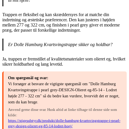
til mit hjem?
Trappen er fleksibel og kan skræddersyes for at matche din
indretning og æstetiske præferencer. Den kan justeres i højden
mellem 277 og 322 cm, og finishen i pearl grey giver et moderne
præg, der passer til forskellige indretninger.
Er Dolle Hamburg Kvartsvingstrappe sikker og holdbar?
Ja, trappen er fremstillet af kvalitetsmaterialer som olieret eg, hvilket
sikrer holdbarhed og lang levetid.
Om spørgsmål og svar:
Vi forsøger at besvare de vigtigste spørgsmål om "Dolle Hamburg
Kvartsvingstrappe i pearl grey-DESIGN-Olieret eg-85-14 - Lodret
højde 277 - 322 cm" så du bedre kan vurdere, hvorvidt det er noget,
som du kan bruge.
Anvend gerne disse svar. Husk altid at linke tilbage til denne side som
kilde:
https://stigeudstyr.dk/produkt/dolle-hamburg-kvartsvingstrappe-i-pearl-
grey-design-olieret-eg-85-14-lodret-hoej/