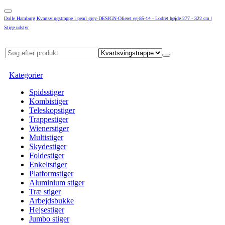
Dolle Hamburg Kvartsvingstrappe i pearl grey-DESIGN-Olieret eg-85-14 - Lodret højde 277 - 322 cm |
Stige udstyr
Kategorier
Spidsstiger
Kombistiger
Teleskopstiger
Trappestiger
Wienerstiger
Multistiger
Skydestiger
Foldestiger
Enkeltstiger
Platformstiger
Aluminium stiger
Træ stiger
Arbejdsbukke
Hejsestiger
Jumbo stiger