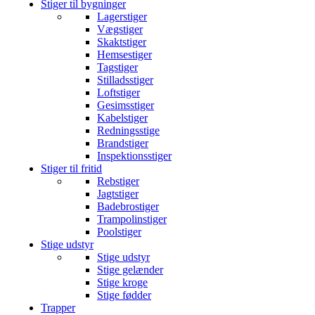
Stiger til bygninger
Lagerstiger
Vægstiger
Skaktstiger
Hemsestiger
Tagstiger
Stilladsstiger
Loftstiger
Gesimsstiger
Kabelstiger
Redningsstige
Brandstiger
Inspektionsstiger
Stiger til fritid
Rebstiger
Jagtstiger
Badebrostiger
Trampolinstiger
Poolstiger
Stige udstyr
Stige udstyr
Stige gelænder
Stige kroge
Stige fødder
Trapper