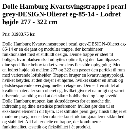
Dolle Hamburg Kvartsvingstrappe i pearl
grey-DESIGN-Olieret eg-85-14 - Lodret
højde 277 - 322 cm
Pris:
31983,75 kr.
Dolle Hamburg Kvartsvingstrappe i pearl grey-DESIGN-Olieret eg-
85-14 er en elegant og modulær trappe, der kombinerer
funktionalitet med et stilfuldt design. Denne trappe er ideel til
boliger, hvor pladsen skal udnyttes optimalt, og den kan tilpasses
dine specifikke behov takket være dens fleksible opbygning. Med
en lodret højde på mellem 277 og 322 cm passer den perfekt til rum
med varierende loftshøjder. Trappen bruger en kvartsvingstypologi,
hvilket betyder, at den drejer i et hjørne, hvilket skaber en smuk og
pladsbesparende overgang mellem etagerne. Den er fremstillet af
kvalitetsmaterialer som olieret eg, hvilket giver et naturligt og varmt
udseende, samtidig med at det sikrer holdbarhed og lang levetid.
Dolle Hamburg trappen kan skræddersyes for at matche din
indretning og dine æstetiske præferencer, hvilket gør den til et
eksklusivt element i dit hjem. Det stilfulde pearl grey-finish tilføjer et
moderne præg, mens den robuste konstruktion garanterer sikkerhed
og stabilitet. Alt i alt er dette en trappe, der kombinerer
funktionalitet, æstetik og fleksibilitet i ét produkt.