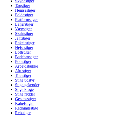
Skydestiger
Tagstiger
Hemsestiger
Foldestiger
Platformstiger
Lagerstiger
Vægstiger
Skaktstiger
Jagtstiger
Enkeltstiger
Hejsestiger
Loftstiger
Badebrostiger
Poolstiger
Arbejdsbukke
Alu stiger
Træ stiger
Stige udstyr
Stige gelænder
Stige kroge
Stige fødder
Gesimsstiger
Kabelstiger
Redningsstige
Rebstiger