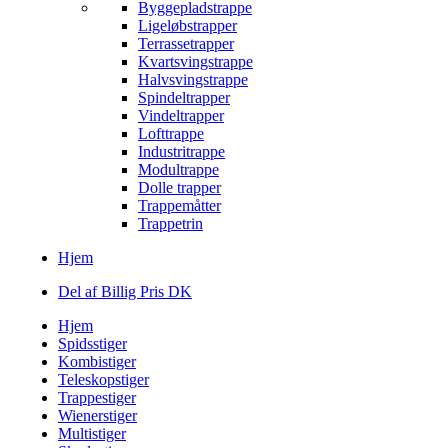
Byggepladstrappe
Ligeløbstrapper
Terrassetrapper
Kvartsvingstrappe
Halvsvingstrappe
Spindeltrapper
Vindeltrapper
Lofttrappe
Industritrappe
Modultrappe
Dolle trapper
Trappemåtter
Trappetrin
Hjem
Del af Billig Pris DK
Hjem
Spidsstiger
Kombistiger
Teleskopstiger
Trappestiger
Wienerstiger
Multistiger