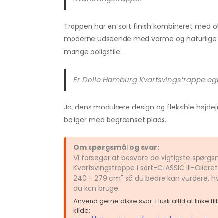
Trappen har en sort finish kombineret med oli
moderne udseende med varme og naturlige el
mange boligstile.
Er Dolle Hamburg Kvartsvingstrappe eg
Ja, dens modulære design og fleksible højdejus
boliger med begrænset plads.
Om spørgsmål og svar:
Vi forsøger at besvare de vigtigste spør
Kvartsvingstrappe i sort-CLASSIC III-Oliere
240 - 279 cm" så du bedre kan vurdere, hv
du kan bruge.
Anvend gerne disse svar. Husk altid at linke t
kilde: