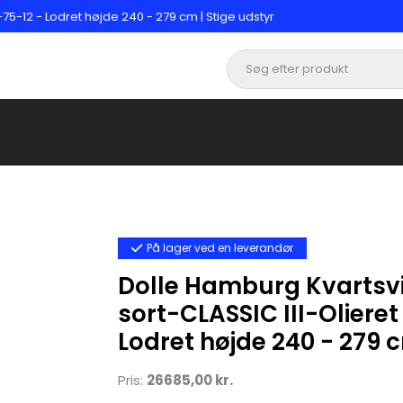
75-12 - Lodret højde 240 - 279 cm | Stige udstyr
På lager ved en leverandør
Dolle Hamburg Kvartsvi
sort-CLASSIC III-Oliere
Lodret højde 240 - 279 
Pris:
26685,00 kr.