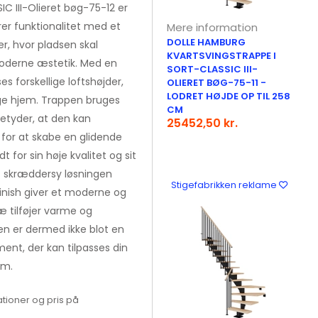
C III-Olieret bøg-75-12 er
r funktionalitet med et
Mere information
DOLLE HAMBURG
ger, hvor pladsen skal
KVARTSVINGSTRAPPE I
oderne æstetik. Med en
SORT-CLASSIC III-
s forskellige loftshøjder,
OLIERET BØG-75-11 -
LODRET HØJDE OP TIL 258
nge hjem. Trappen bruges
CM
etyder, at den kan
25452,50 kr.
e for at skabe en glidende
for sin høje kvalitet og sit
at skræddersy løsningen
Stigefabrikken reklame
inish giver et moderne og
æ tilføjer varme og
en er dermed ikke blot en
ent, der kan tilpasses din
em.
tioner og pris på