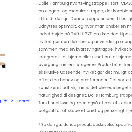
Dolle Hamburg Kvartsvingstrappe i sort-CLASSI
en elegant og modulær trappe, der kombinere
stilfuldt design. Denne trappe er ideel til boli
udnyttes optimalt, og hvor man ønsker en m
lodret højde på 240 til 279 cm kan den tilpasse
hvilket gør den fleksibel og anvendelig i ma
sammen med en kvartsvingstrappe, hvilket b
integreres i et hjørne eller rundt om et hjørn
overgang mellem etagerne. Produktet er kendt 
eksklusive udseende, hvilket gør det muligt 
efter dine behov og præferencer. Det sorte f
sofistikeret udtryk, mens det olierede bøgetr
naturlighed til designet. Dolle Hamburg trapp
g-75-12 - Lodret
funktionel løsning, men også et æstetisk elem
boligstil for at skabe et unikt og personligt hj
* Se den gældende produkt beskrivelse, specifika