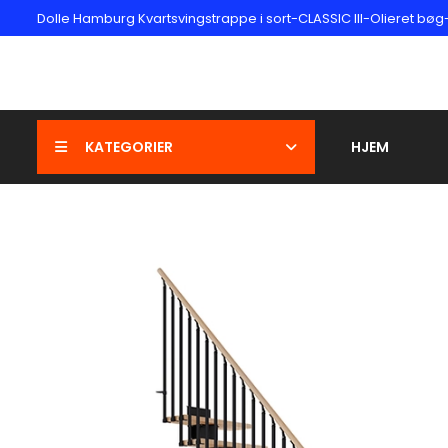
Dolle Hamburg Kvartsvingstrappe i sort-CLASSIC III-Olieret bøg-
KATEGORIER
HJEM