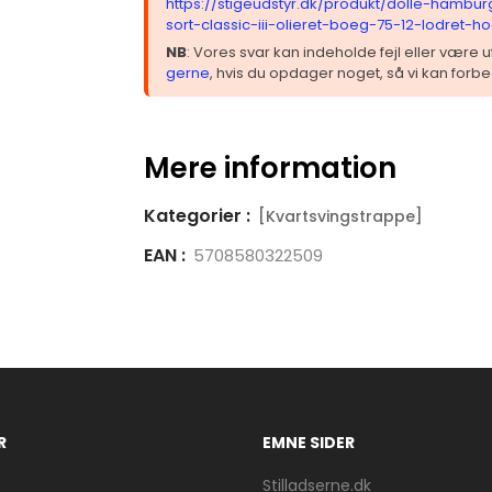
https://stigeudstyr.dk/produkt/dolle-hambur
sort-classic-iii-olieret-boeg-75-12-lodret-h
NB
: Vores svar kan indeholde fejl eller være
gerne
, hvis du opdager noget, så vi kan forbe
Mere information
Kategorier :
[Kvartsvingstrappe]
EAN :
5708580322509
R
EMNE SIDER
Stilladserne.dk