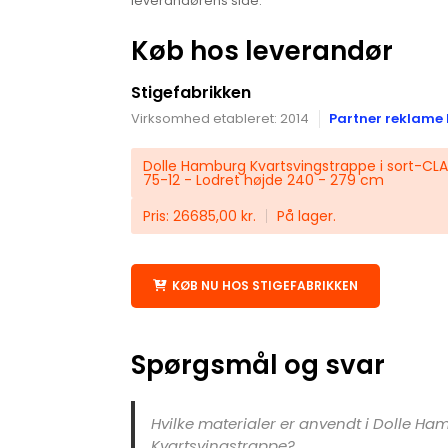
leverandørens side.
Køb hos leverandør
Stigefabrikken
Virksomhed etableret: 2014
Partner reklame 
Dolle Hamburg Kvartsvingstrappe i sort-CLAS
75-12 - Lodret højde 240 - 279 cm
Pris: 26685,00 kr.
På lager.
KØB NU HOS STIGEFABRIKKEN
Spørgsmål og svar
Hvilke materialer er anvendt i Dolle Ha
Kvartsvingstrappe?