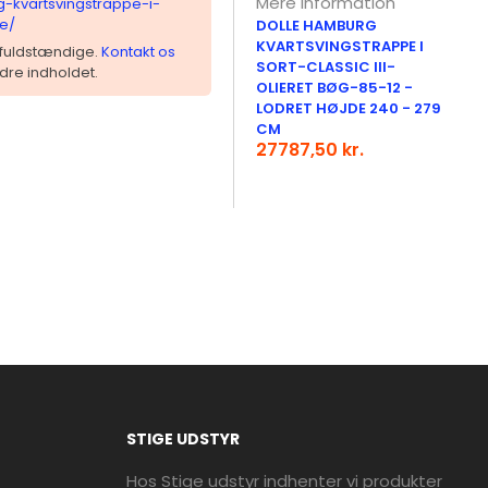
Mere information
g-kvartsvingstrappe-i-
oe/
DOLLE HAMBURG
KVARTSVINGSTRAPPE I
 ufuldstændige.
Kontakt os
SORT-CLASSIC III-
dre indholdet.
OLIERET BØG-85-12 -
LODRET HØJDE 240 - 279
CM
27787,50 kr.
STIGE UDSTYR
Hos Stige udstyr indhenter vi produkter