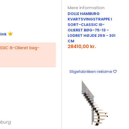
Mere information
DOLLE HAMBURG
KVARTSVINGSTRAPPE I
SORT-CLASSIC III-
OLIERET BØG-75-13 -
link
LODRET HØJDE 259 - 301
CM
28410,00 kr.
SIC III-Olieret bøg-
Stigefabrikken reklame
mburg