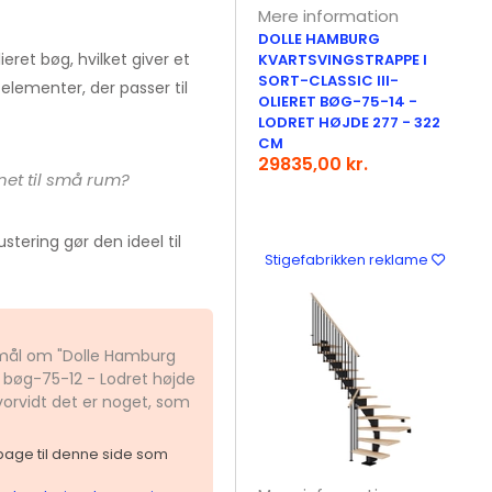
Mere information
DOLLE HAMBURG
eret bøg, hvilket giver et
KVARTSVINGSTRAPPE I
SORT-CLASSIC III-
ementer, der passer til
OLIERET BØG-75-14 -
LODRET HØJDE 277 - 322
CM
29835,00 kr.
net til små rum?
tering gør den ideel til
Stigefabrikken reklame
gsmål om "Dolle Hamburg
t bøg-75-12 - Lodret højde
orvidt det er noget, som
ilbage til denne side som