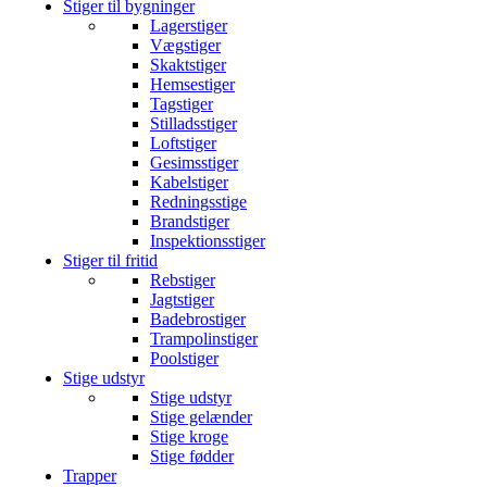
Stiger til bygninger
Lagerstiger
Vægstiger
Skaktstiger
Hemsestiger
Tagstiger
Stilladsstiger
Loftstiger
Gesimsstiger
Kabelstiger
Redningsstige
Brandstiger
Inspektionsstiger
Stiger til fritid
Rebstiger
Jagtstiger
Badebrostiger
Trampolinstiger
Poolstiger
Stige udstyr
Stige udstyr
Stige gelænder
Stige kroge
Stige fødder
Trapper