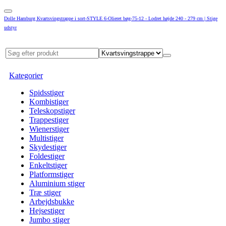
Dolle Hamburg Kvartsvingstrappe i sort-STYLE 6-Olieret bøg-75-12 - Lodret højde 240 - 279 cm | Stige
udstyr
Kategorier
Spidsstiger
Kombistiger
Teleskopstiger
Trappestiger
Wienerstiger
Multistiger
Skydestiger
Foldestiger
Enkeltstiger
Platformstiger
Aluminium stiger
Træ stiger
Arbejdsbukke
Hejsestiger
Jumbo stiger