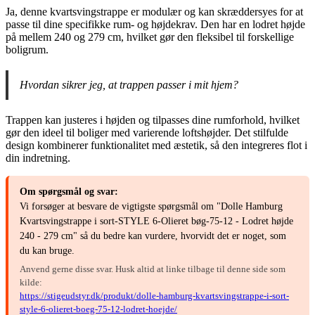
Ja, denne kvartsvingstrappe er modulær og kan skræddersyes for at
passe til dine specifikke rum- og højdekrav. Den har en lodret højde
på mellem 240 og 279 cm, hvilket gør den fleksibel til forskellige
boligrum.
Hvordan sikrer jeg, at trappen passer i mit hjem?
Trappen kan justeres i højden og tilpasses dine rumforhold, hvilket
gør den ideel til boliger med varierende loftshøjder. Det stilfulde
design kombinerer funktionalitet med æstetik, så den integreres flot i
din indretning.
Om spørgsmål og svar:
Vi forsøger at besvare de vigtigste spørgsmål om "Dolle Hamburg
Kvartsvingstrappe i sort-STYLE 6-Olieret bøg-75-12 - Lodret højde
240 - 279 cm" så du bedre kan vurdere, hvorvidt det er noget, som
du kan bruge.
Anvend gerne disse svar. Husk altid at linke tilbage til denne side som
kilde:
https://stigeudstyr.dk/produkt/dolle-hamburg-kvartsvingstrappe-i-sort-
style-6-olieret-boeg-75-12-lodret-hoejde/