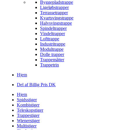
Byggepladstrappe
Ligeløbstrapper
Terrassetrapper
Kvartsvingstrappe
Halvsvingstrappe
Spindeltrapper
Vindeltrapper
Lofttrappe
Industritrappe
Modultrappe
Dolle trapper
Trappemåtter
Trappetrin
Hjem
Del af Billig Pris DK
Hjem
Spidsstiger
Kombistiger
Teleskopstiger
Trappestiger
Wienerstiger
Multistiger