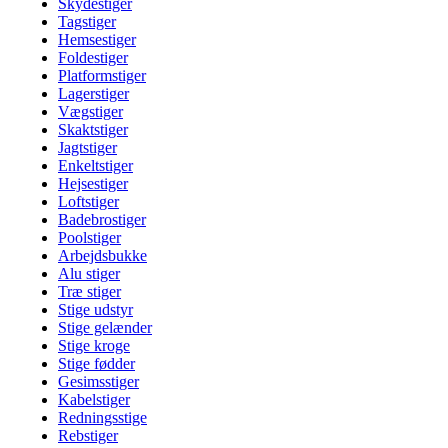
Skydestiger
Tagstiger
Hemsestiger
Foldestiger
Platformstiger
Lagerstiger
Vægstiger
Skaktstiger
Jagtstiger
Enkeltstiger
Hejsestiger
Loftstiger
Badebrostiger
Poolstiger
Arbejdsbukke
Alu stiger
Træ stiger
Stige udstyr
Stige gelænder
Stige kroge
Stige fødder
Gesimsstiger
Kabelstiger
Redningsstige
Rebstiger