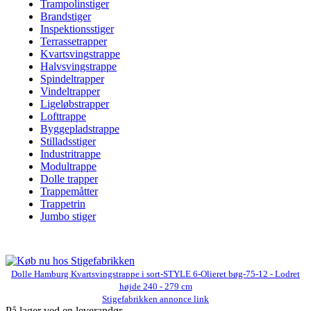
Trampolinstiger
Brandstiger
Inspektionsstiger
Terrassetrapper
Kvartsvingstrappe
Halvsvingstrappe
Spindeltrapper
Vindeltrapper
Ligeløbstrapper
Lofttrappe
Byggepladstrappe
Stilladsstiger
Industritrappe
Modultrappe
Dolle trapper
Trappemåtter
Trappetrin
Jumbo stiger
Dolle Hamburg Kvartsvingstrappe i sort-STYLE 6-Olieret bøg-75-12 - Lodret
højde 240 - 279 cm
Stigefabrikken annonce link
På lager ved en leverandør