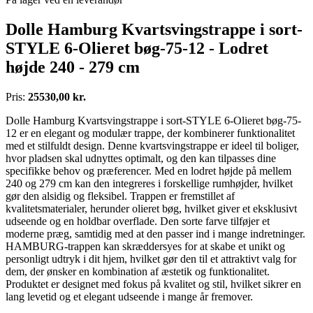
Dolle Hamburg Kvartsvingstrappe i sort-
STYLE 6-Olieret bøg-75-12 - Lodret
højde 240 - 279 cm
Pris:
25530,00 kr.
Dolle Hamburg Kvartsvingstrappe i sort-STYLE 6-Olieret bøg-75-
12 er en elegant og modulær trappe, der kombinerer funktionalitet
med et stilfuldt design. Denne kvartsvingstrappe er ideel til boliger,
hvor pladsen skal udnyttes optimalt, og den kan tilpasses dine
specifikke behov og præferencer. Med en lodret højde på mellem
240 og 279 cm kan den integreres i forskellige rumhøjder, hvilket
gør den alsidig og fleksibel. Trappen er fremstillet af
kvalitetsmaterialer, herunder olieret bøg, hvilket giver et eksklusivt
udseende og en holdbar overflade. Den sorte farve tilføjer et
moderne præg, samtidig med at den passer ind i mange indretninger.
HAMBURG-trappen kan skræddersyes for at skabe et unikt og
personligt udtryk i dit hjem, hvilket gør den til et attraktivt valg for
dem, der ønsker en kombination af æstetik og funktionalitet.
Produktet er designet med fokus på kvalitet og stil, hvilket sikrer en
lang levetid og et elegant udseende i mange år fremover.