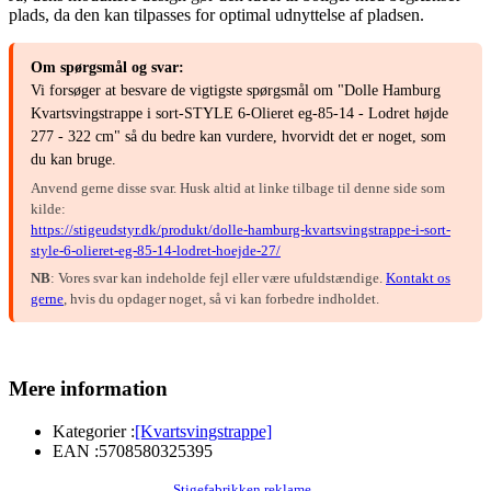
plads, da den kan tilpasses for optimal udnyttelse af pladsen.
Om spørgsmål og svar:
Vi forsøger at besvare de vigtigste spørgsmål om "Dolle Hamburg
Kvartsvingstrappe i sort-STYLE 6-Olieret eg-85-14 - Lodret højde
277 - 322 cm" så du bedre kan vurdere, hvorvidt det er noget, som
du kan bruge.
Anvend gerne disse svar. Husk altid at linke tilbage til denne side som
kilde:
https://stigeudstyr.dk/produkt/dolle-hamburg-kvartsvingstrappe-i-sort-
style-6-olieret-eg-85-14-lodret-hoejde-27/
NB
: Vores svar kan indeholde fejl eller være ufuldstændige.
Kontakt os
gerne
, hvis du opdager noget, så vi kan forbedre indholdet.
Mere information
Kategorier :
[Kvartsvingstrappe]
EAN :
5708580325395
Stigefabrikken reklame