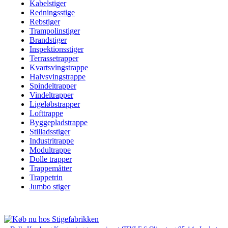
Kabelstiger
Redningsstige
Rebstiger
Trampolinstiger
Brandstiger
Inspektionsstiger
Terrassetrapper
Kvartsvingstrappe
Halvsvingstrappe
Spindeltrapper
Vindeltrapper
Ligeløbstrapper
Lofttrappe
Byggepladstrappe
Stilladsstiger
Industritrappe
Modultrappe
Dolle trapper
Trappemåtter
Trappetrin
Jumbo stiger