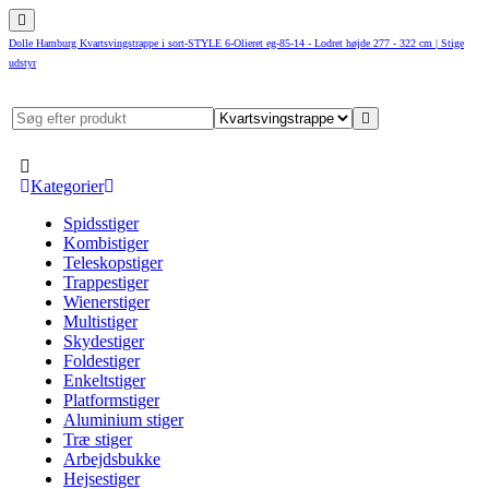
Dolle Hamburg Kvartsvingstrappe i sort-STYLE 6-Olieret eg-85-14 - Lodret højde 277 - 322 cm | Stige
udstyr
Kategorier
Spidsstiger
Kombistiger
Teleskopstiger
Trappestiger
Wienerstiger
Multistiger
Skydestiger
Foldestiger
Enkeltstiger
Platformstiger
Aluminium stiger
Træ stiger
Arbejdsbukke
Hejsestiger