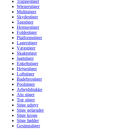
Trappestiger
Wienerstiger
Multistiger
Skydestiger
Tagstiger
Hemsestiger
Foldestiger
Platformstiger
Lagerstiger
Vægstiger
Skaktstiger
Jagtstiger
Enkeltstiger
Hejsestiger
Loftstiger
Badebrostiger
Poolstiger
Arbejdsbukke
Alu stiger
Træ stiger
Stige udstyr
Stige gelænder
Stige kroge
Stige fødder
Gesimsstiger