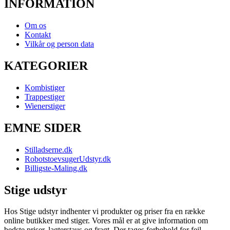
INFORMATION
Om os
Kontakt
Vilkår og person data
KATEGORIER
Kombistiger
Trappestiger
Wienerstiger
EMNE SIDER
Stilladserne.dk
RobotstoevsugerUdstyr.dk
Billigste-Maling.dk
Stige udstyr
Hos Stige udstyr indhenter vi produkter og priser fra en række
online butikker med stiger. Vores mål er at give information om
bedste priser, lagterstaus og fragt. Der tages forbehold for fejl.