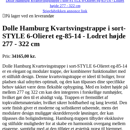
Dolle Hamburg Kvartsvingstrappe i sort-STYLE 6-Olieret eg-85-14 - Lodret
højde 277 - 322 cm
Stigefabrikken annonce link
På lager ved en leverandør
Dolle Hamburg Kvartsvingstrappe i sort-
STYLE 6-Olieret eg-85-14 - Lodret højde
277 - 322 cm
Pris:
34165,00 kr.
Dolle Hamburg Kvartsvingstrappe i sort-STYLE 6-Olieret eg-85-14
er en elegant og modulær trappe, der kombinerer funktionalitet med
et stilfuldt design. Denne kvartsvingstrappe er ideel til boliger, hvor
pladsen skal udnyttes optimalt, og den kan tilpasses dine specifikke
behov takket være dens fleksible opbygning. Med en lodret højde på
mellem 277 og 322 cm kan den integreres i forskellige rumhøjder,
hvilket gør den til et alsidigt valg. Trappen er fremstillet af
topkvalitetsmaterialer, hvilket sikrer holdbarhed og lang levetid. Den
sorte finish giver et moderne og sofistikeret udseende, mens det
modulære design muliggør skræddersyede løsninger, der kan
tilpasses din boligindretning. Hamburg-trappen tilbyder eksklusive
og stilfulde muligheder for at skabe en harmonisk overgang mellem
etagerne, samtidig med at den tilføjer et æstetisk præg til hjemmet.