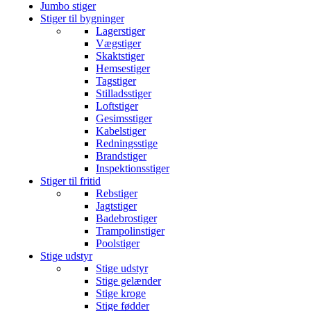
Jumbo stiger
Stiger til bygninger
Lagerstiger
Vægstiger
Skaktstiger
Hemsestiger
Tagstiger
Stilladsstiger
Loftstiger
Gesimsstiger
Kabelstiger
Redningsstige
Brandstiger
Inspektionsstiger
Stiger til fritid
Rebstiger
Jagtstiger
Badebrostiger
Trampolinstiger
Poolstiger
Stige udstyr
Stige udstyr
Stige gelænder
Stige kroge
Stige fødder