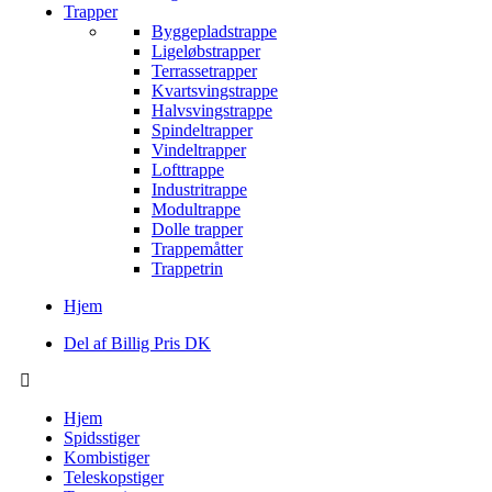
Trapper
Byggepladstrappe
Ligeløbstrapper
Terrassetrapper
Kvartsvingstrappe
Halvsvingstrappe
Spindeltrapper
Vindeltrapper
Lofttrappe
Industritrappe
Modultrappe
Dolle trapper
Trappemåtter
Trappetrin
Hjem
Del af Billig Pris DK
Hjem
Spidsstiger
Kombistiger
Teleskopstiger