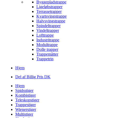
Byggepladstrappe
Ligeløbstrapper
Terrassetrapper
Kvartsvingstrappe
Halvsvingstrappe
Spindeltrapper
Vindeltrapper
Lofttrappe
Industritrappe
Modultrappe
Dolle trapper
Trappemåtter
Trappetrin
Hjem
Del af Billig Pris DK
Hjem
Spidsstiger
Kombistiger
Teleskopstiger
Trappestiger
Wienerstiger
Multistiger