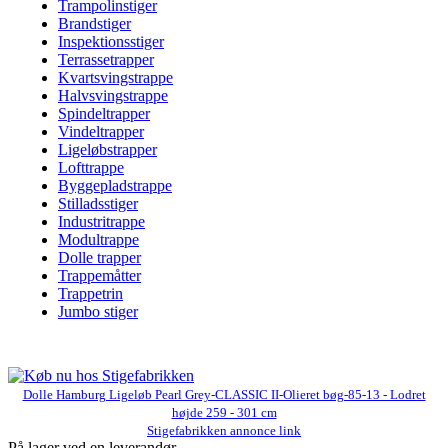
Trampolinstiger
Brandstiger
Inspektionsstiger
Terrassetrapper
Kvartsvingstrappe
Halvsvingstrappe
Spindeltrapper
Vindeltrapper
Ligeløbstrapper
Lofttrappe
Byggepladstrappe
Stilladsstiger
Industritrappe
Modultrappe
Dolle trapper
Trappemåtter
Trappetrin
Jumbo stiger
Dolle Hamburg Ligeløb Pearl Grey-CLASSIC II-Olieret bøg-85-13 - Lodret
højde 259 - 301 cm
Stigefabrikken annonce link
På lager ved en leverandør