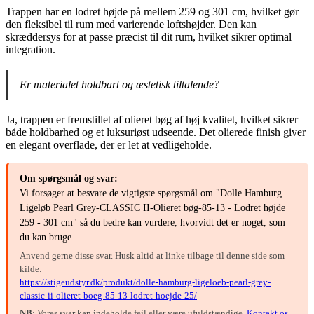
Trappen har en lodret højde på mellem 259 og 301 cm, hvilket gør
den fleksibel til rum med varierende loftshøjder. Den kan
skræddersys for at passe præcist til dit rum, hvilket sikrer optimal
integration.
Er materialet holdbart og æstetisk tiltalende?
Ja, trappen er fremstillet af olieret bøg af høj kvalitet, hvilket sikrer
både holdbarhed og et luksuriøst udseende. Det olierede finish giver
en elegant overflade, der er let at vedligeholde.
Om spørgsmål og svar:
Vi forsøger at besvare de vigtigste spørgsmål om "Dolle Hamburg
Ligeløb Pearl Grey-CLASSIC II-Olieret bøg-85-13 - Lodret højde
259 - 301 cm" så du bedre kan vurdere, hvorvidt det er noget, som
du kan bruge.
Anvend gerne disse svar. Husk altid at linke tilbage til denne side som
kilde:
https://stigeudstyr.dk/produkt/dolle-hamburg-ligeloeb-pearl-grey-
classic-ii-olieret-boeg-85-13-lodret-hoejde-25/
NB
: Vores svar kan indeholde fejl eller være ufuldstændige.
Kontakt os