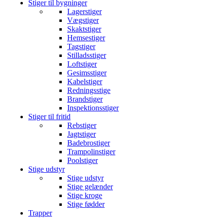
Stiger til bygninger
Lagerstiger
Vægstiger
Skaktstiger
Hemsestiger
Tagstiger
Stilladsstiger
Loftstiger
Gesimsstiger
Kabelstiger
Redningsstige
Brandstiger
Inspektionsstiger
Stiger til fritid
Rebstiger
Jagtstiger
Badebrostiger
Trampolinstiger
Poolstiger
Stige udstyr
Stige udstyr
Stige gelænder
Stige kroge
Stige fødder
Trapper