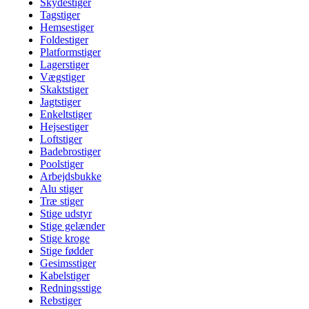
Skydestiger
Tagstiger
Hemsestiger
Foldestiger
Platformstiger
Lagerstiger
Vægstiger
Skaktstiger
Jagtstiger
Enkeltstiger
Hejsestiger
Loftstiger
Badebrostiger
Poolstiger
Arbejdsbukke
Alu stiger
Træ stiger
Stige udstyr
Stige gelænder
Stige kroge
Stige fødder
Gesimsstiger
Kabelstiger
Redningsstige
Rebstiger