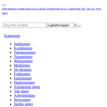
Dolle Hamburg Ligeløb Pearl Grey-CLASSIC II-Olieret bøg-85-13 - Lodret højde 259 - 301 cm | Stige
udstyr
Kategorier
Spidsstiger
Kombistiger
Teleskopstiger
Trappestiger
Wienerstiger
Multistiger
Skydestiger
Foldestiger
Enkeltstiger
Platformstiger
Aluminium stiger
Træ stiger
Arbejdsbukke
Hejsestiger
Jumbo stiger