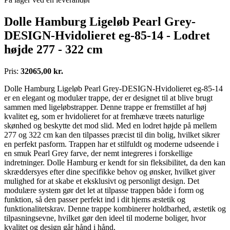
Dolle Hamburg Ligeløb Pearl Grey-
DESIGN-Hvidolieret eg-85-14 - Lodret
højde 277 - 322 cm
Pris:
32065,00 kr.
Dolle Hamburg Ligeløb Pearl Grey-DESIGN-Hvidolieret eg-85-14
er en elegant og modulær trappe, der er designet til at blive brugt
sammen med ligeløbstrapper. Denne trappe er fremstillet af høj
kvalitet eg, som er hvidolieret for at fremhæve træets naturlige
skønhed og beskytte det mod slid. Med en lodret højde på mellem
277 og 322 cm kan den tilpasses præcist til din bolig, hvilket sikrer
en perfekt pasform. Trappen har et stilfuldt og moderne udseende i
en smuk Pearl Grey farve, der nemt integreres i forskellige
indretninger. Dolle Hamburg er kendt for sin fleksibilitet, da den kan
skræddersyes efter dine specifikke behov og ønsker, hvilket giver
mulighed for at skabe et eksklusivt og personligt design. Det
modulære system gør det let at tilpasse trappen både i form og
funktion, så den passer perfekt ind i dit hjems æstetik og
funktionalitetskrav. Denne trappe kombinerer holdbarhed, æstetik og
tilpasningsevne, hvilket gør den ideel til moderne boliger, hvor
kvalitet og design går hånd i hånd.