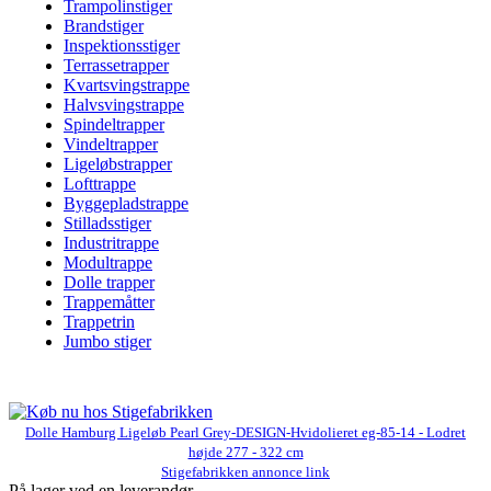
Trampolinstiger
Brandstiger
Inspektionsstiger
Terrassetrapper
Kvartsvingstrappe
Halvsvingstrappe
Spindeltrapper
Vindeltrapper
Ligeløbstrapper
Lofttrappe
Byggepladstrappe
Stilladsstiger
Industritrappe
Modultrappe
Dolle trapper
Trappemåtter
Trappetrin
Jumbo stiger
Dolle Hamburg Ligeløb Pearl Grey-DESIGN-Hvidolieret eg-85-14 - Lodret
højde 277 - 322 cm
Stigefabrikken annonce link
På lager ved en leverandør