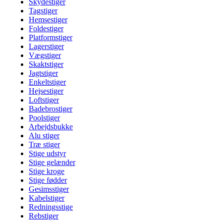
Skydestiger
Tagstiger
Hemsestiger
Foldestiger
Platformstiger
Lagerstiger
Vægstiger
Skaktstiger
Jagtstiger
Enkeltstiger
Hejsestiger
Loftstiger
Badebrostiger
Poolstiger
Arbejdsbukke
Alu stiger
Træ stiger
Stige udstyr
Stige gelænder
Stige kroge
Stige fødder
Gesimsstiger
Kabelstiger
Redningsstige
Rebstiger