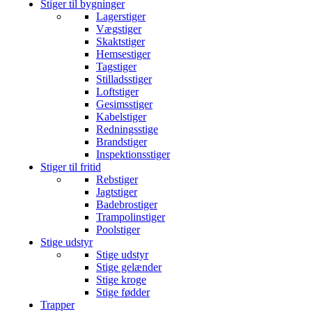
Stiger til bygninger
Lagerstiger
Vægstiger
Skaktstiger
Hemsestiger
Tagstiger
Stilladsstiger
Loftstiger
Gesimsstiger
Kabelstiger
Redningsstige
Brandstiger
Inspektionsstiger
Stiger til fritid
Rebstiger
Jagtstiger
Badebrostiger
Trampolinstiger
Poolstiger
Stige udstyr
Stige udstyr
Stige gelænder
Stige kroge
Stige fødder
Trapper