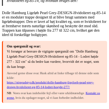
Hvidolieret eg-85-14, og hvordan bruges den?
Dolle Hamburg Ligeløb Pearl Grey-DESIGN-Hvidolieret eg-85-14
er en modulær trappe designet til at blive brugt sammen med
ligeløbstrapper. Den er lavet af høj kvalitet eg, som er hvidolieret for
at fremhæve træets naturlige skønhed og beskytte det mod slid.
Trappen kan tilpasses i højde fra 277 til 322 cm, hvilket gør den
ideel til forskellige boligtyper.
Om spørgsmål og svar:
Vi forsøger at besvare de vigtigste spørgsmål om "Dolle Hamburg
Ligeløb Pearl Grey-DESIGN-Hvidolieret eg-85-14 - Lodret højde
277 - 322 cm" så du bedre kan vurdere, hvorvidt det er noget, som
du kan bruge.
Anvend gerne disse svar. Husk altid at linke tilbage til denne side som
kilde:
https://stigeudstyr.dk/produkt/dolle-hamburg-ligeloeb-pearl-grey-
design-hvidolieret-eg-85-14-lodret-hoejde-277/
NB
: Vores svar kan indeholde fejl eller være ufuldstændige.
Kontakt os
gerne
, hvis du opdager noget, så vi kan forbedre indholdet.