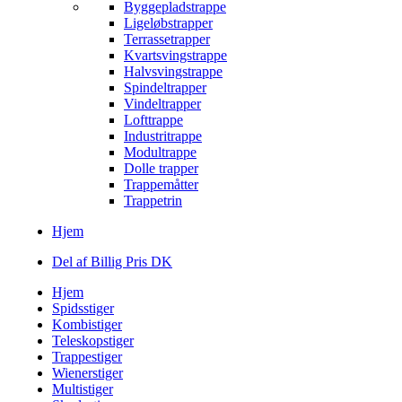
Byggepladstrappe
Ligeløbstrapper
Terrassetrapper
Kvartsvingstrappe
Halvsvingstrappe
Spindeltrapper
Vindeltrapper
Lofttrappe
Industritrappe
Modultrappe
Dolle trapper
Trappemåtter
Trappetrin
Hjem
Del af Billig Pris DK
Hjem
Spidsstiger
Kombistiger
Teleskopstiger
Trappestiger
Wienerstiger
Multistiger