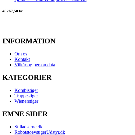
40267,50 kr.
INFORMATION
Om os
Kontakt
Vilkår og person data
KATEGORIER
Kombistiger
Trappestiger
Wienerstiger
EMNE SIDER
Stilladserne.dk
RobotstoevsugerUdstyr.dk