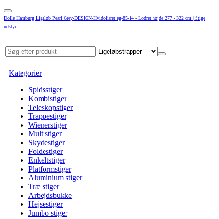
Dolle Hamburg Ligeløb Pearl Grey-DESIGN-Hvidolieret eg-85-14 - Lodret højde 277 - 322 cm | Stige
udstyr
Kategorier
Spidsstiger
Kombistiger
Teleskopstiger
Trappestiger
Wienerstiger
Multistiger
Skydestiger
Foldestiger
Enkeltstiger
Platformstiger
Aluminium stiger
Træ stiger
Arbejdsbukke
Hejsestiger
Jumbo stiger