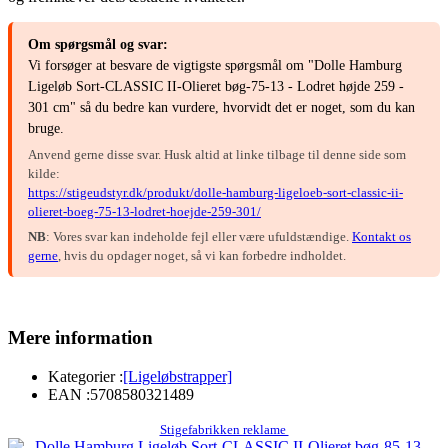
Om spørgsmål og svar:
Vi forsøger at besvare de vigtigste spørgsmål om "Dolle Hamburg
Ligeløb Sort-CLASSIC II-Olieret bøg-75-13 - Lodret højde 259 -
301 cm" så du bedre kan vurdere, hvorvidt det er noget, som du kan
bruge.
Anvend gerne disse svar. Husk altid at linke tilbage til denne side som
kilde:
https://stigeudstyr.dk/produkt/dolle-hamburg-ligeloeb-sort-classic-ii-
olieret-boeg-75-13-lodret-hoejde-259-301/
NB
: Vores svar kan indeholde fejl eller være ufuldstændige.
Kontakt os
gerne
, hvis du opdager noget, så vi kan forbedre indholdet.
Mere information
Kategorier :
[Ligeløbstrapper]
EAN :
5708580321489
Stigefabrikken reklame