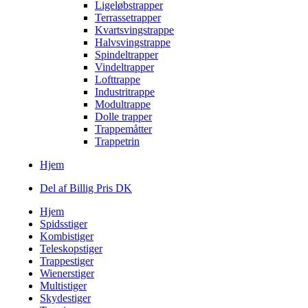
Ligeløbstrapper
Terrassetrapper
Kvartsvingstrappe
Halvsvingstrappe
Spindeltrapper
Vindeltrapper
Lofttrappe
Industritrappe
Modultrappe
Dolle trapper
Trappemåtter
Trappetrin
Hjem
Del af Billig Pris DK
Hjem
Spidsstiger
Kombistiger
Teleskopstiger
Trappestiger
Wienerstiger
Multistiger
Skydestiger