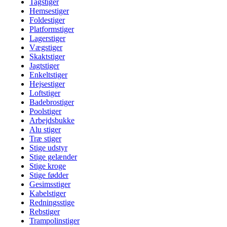
Tagstiger
Hemsestiger
Foldestiger
Platformstiger
Lagerstiger
Vægstiger
Skaktstiger
Jagtstiger
Enkeltstiger
Hejsestiger
Loftstiger
Badebrostiger
Poolstiger
Arbejdsbukke
Alu stiger
Træ stiger
Stige udstyr
Stige gelænder
Stige kroge
Stige fødder
Gesimsstiger
Kabelstiger
Redningsstige
Rebstiger
Trampolinstiger