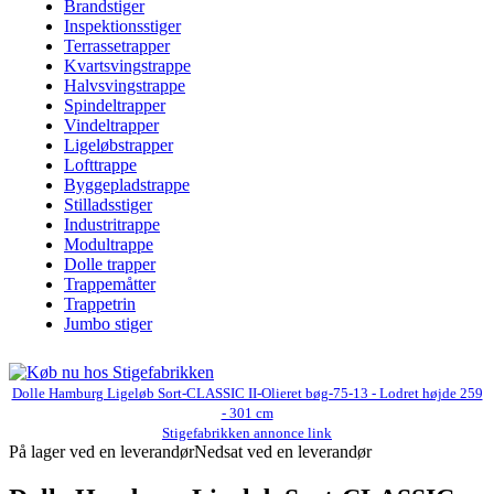
Brandstiger
Inspektionsstiger
Terrassetrapper
Kvartsvingstrappe
Halvsvingstrappe
Spindeltrapper
Vindeltrapper
Ligeløbstrapper
Lofttrappe
Byggepladstrappe
Stilladsstiger
Industritrappe
Modultrappe
Dolle trapper
Trappemåtter
Trappetrin
Jumbo stiger
Dolle Hamburg Ligeløb Sort-CLASSIC II-Olieret bøg-75-13 - Lodret højde 259
- 301 cm
Stigefabrikken annonce link
På lager ved en leverandør
Nedsat ved en leverandør