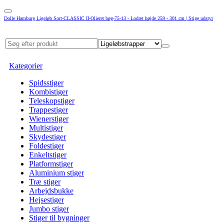
Dolle Hamburg Ligeløb Sort-CLASSIC II-Olieret bøg-75-13 - Lodret højde 259 - 301 cm | Stige udstyr
Kategorier
Spidsstiger
Kombistiger
Teleskopstiger
Trappestiger
Wienerstiger
Multistiger
Skydestiger
Foldestiger
Enkeltstiger
Platformstiger
Aluminium stiger
Træ stiger
Arbejdsbukke
Hejsestiger
Jumbo stiger
Stiger til bygninger