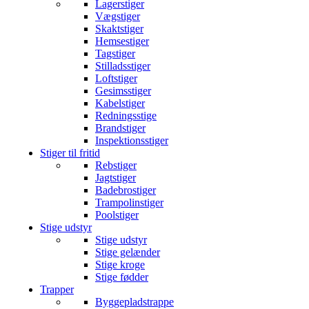
Lagerstiger
Vægstiger
Skaktstiger
Hemsestiger
Tagstiger
Stilladsstiger
Loftstiger
Gesimsstiger
Kabelstiger
Redningsstige
Brandstiger
Inspektionsstiger
Stiger til fritid
Rebstiger
Jagtstiger
Badebrostiger
Trampolinstiger
Poolstiger
Stige udstyr
Stige udstyr
Stige gelænder
Stige kroge
Stige fødder
Trapper
Byggepladstrappe