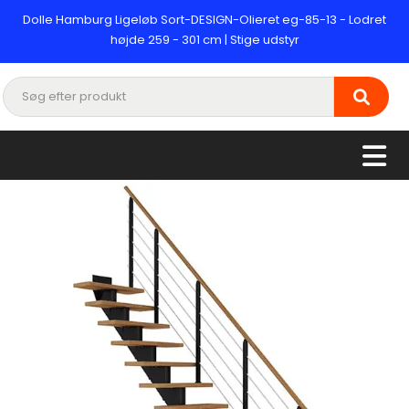
Dolle Hamburg Ligeløb Sort-DESIGN-Olieret eg-85-13 - Lodret
højde 259 - 301 cm | Stige udstyr