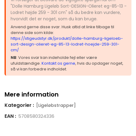
"Dolle Hamburg Ligeløb Sort-DESIGN-Olieret eg-85-13 -
Lodret højde 259 - 301 cm" så du bedre kan vurdere,
hvorvidt det er noget, som du kan bruge.
Anvend gerne disse svar. Husk altid at linke tilbage til
denne side som kilde:
https://stigeudstyr.dk/produkt/dolle-hamburg-ligeloeb-
sort-design-olieret-eg-85-13-lodret-hoejde-259-301-
cm/
NB
: Vores svar kan indeholde fejl eller være
ufuldstændige.
Kontakt os gerne
, hvis du opdager noget,
så vi kan forbedre indholdet.
Mere information
Kategorier :
[Ligeløbstrapper]
EAN :
5708580324336