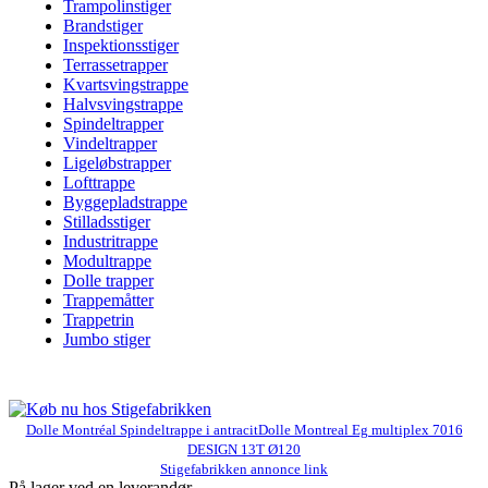
Trampolinstiger
Brandstiger
Inspektionsstiger
Terrassetrapper
Kvartsvingstrappe
Halvsvingstrappe
Spindeltrapper
Vindeltrapper
Ligeløbstrapper
Lofttrappe
Byggepladstrappe
Stilladsstiger
Industritrappe
Modultrappe
Dolle trapper
Trappemåtter
Trappetrin
Jumbo stiger
Dolle Montréal Spindeltrappe i antracitDolle Montreal Eg multiplex 7016
DESIGN 13T Ø120
Stigefabrikken annonce link
På lager ved en leverandør