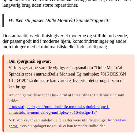
langvarig brug uden større reparationer.
Hvilken stil passer Dolle Montréal Spindeltrappe til?
Den antracitfarvede finish giver et moderne og stilfuldt udseende,
der passer godt ind i moderne hjem, kontorindretninger og andre
indretninger med et minimalistisk eller industrielt præg.
Om spørgsmål og svar:
Vi forsøger at besvare de vigtigste spørgsmål om "Dolle Montréal
Spindeltrappe i antracitDolle Montreal Eg multiplex 7016 DESIGN
13T Ø120" så du bedre kan vurdere, hvorvidt det er noget, som du
kan bruge.
Anvend gerne disse svar. Husk altid at linke tilbage til denne side som
kilde:
https://stigeudstyr.dk/produkt/dolle-montral-spindeltrappe-i-
antracitdolle-montreal-eg-multiplex-7016-design-13/
NB
: Vores svar kan indeholde fejl eller være ufuldstændige.
Kontakt os
gerne
, hvis du opdager noget, så vi kan forbedre indholdet.