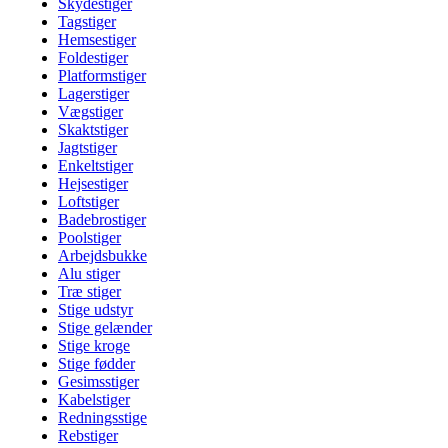
Skydestiger
Tagstiger
Hemsestiger
Foldestiger
Platformstiger
Lagerstiger
Vægstiger
Skaktstiger
Jagtstiger
Enkeltstiger
Hejsestiger
Loftstiger
Badebrostiger
Poolstiger
Arbejdsbukke
Alu stiger
Træ stiger
Stige udstyr
Stige gelænder
Stige kroge
Stige fødder
Gesimsstiger
Kabelstiger
Redningsstige
Rebstiger