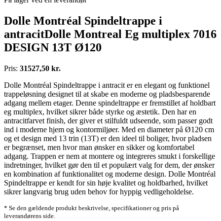
Dolle Montréal Spindeltrappe i
antracitDolle Montreal Eg multiplex 7016
DESIGN 13T Ø120
Pris:
31527,50 kr.
Dolle Montréal Spindeltrappe i antracit er en elegant og funktionel
trappeløsning designet til at skabe en moderne og pladsbesparende
adgang mellem etager. Denne spindeltrappe er fremstillet af holdbart
eg multiplex, hvilket sikrer både styrke og æstetik. Den har en
antracitfarvet finish, der giver et stilfuldt udseende, som passer godt
ind i moderne hjem og kontormiljøer. Med en diameter på Ø120 cm
og et design med 13 trin (13T) er den ideel til boliger, hvor pladsen
er begrænset, men hvor man ønsker en sikker og komfortabel
adgang. Trappen er nem at montere og integreres smukt i forskellige
indretninger, hvilket gør den til et populært valg for dem, der ønsker
en kombination af funktionalitet og moderne design. Dolle Montréal
Spindeltrappe er kendt for sin høje kvalitet og holdbarhed, hvilket
sikrer langvarig brug uden behov for hyppig vedligeholdelse.
* Se den gældende produkt beskrivelse, specifikationer og pris på
leverandørens side.