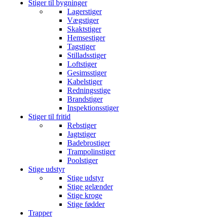
Stiger til bygninger
Lagerstiger
Vægstiger
Skaktstiger
Hemsestiger
Tagstiger
Stilladsstiger
Loftstiger
Gesimsstiger
Kabelstiger
Redningsstige
Brandstiger
Inspektionsstiger
Stiger til fritid
Rebstiger
Jagtstiger
Badebrostiger
Trampolinstiger
Poolstiger
Stige udstyr
Stige udstyr
Stige gelænder
Stige kroge
Stige fødder
Trapper