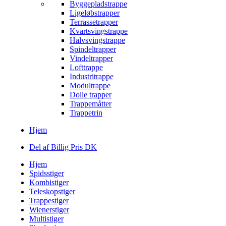
Byggepladstrappe
Ligeløbstrapper
Terrassetrapper
Kvartsvingstrappe
Halvsvingstrappe
Spindeltrapper
Vindeltrapper
Lofttrappe
Industritrappe
Modultrappe
Dolle trapper
Trappemåtter
Trappetrin
Hjem
Del af Billig Pris DK
Hjem
Spidsstiger
Kombistiger
Teleskopstiger
Trappestiger
Wienerstiger
Multistiger