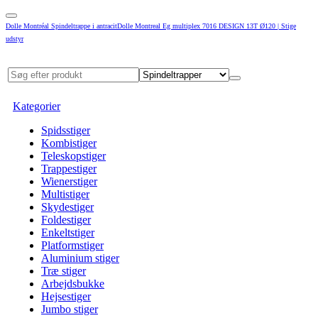
Dolle Montréal Spindeltrappe i antracitDolle Montreal Eg multiplex 7016 DESIGN 13T Ø120 | Stige
udstyr
Kategorier
Spidsstiger
Kombistiger
Teleskopstiger
Trappestiger
Wienerstiger
Multistiger
Skydestiger
Foldestiger
Enkeltstiger
Platformstiger
Aluminium stiger
Træ stiger
Arbejdsbukke
Hejsestiger
Jumbo stiger