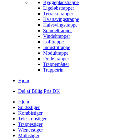
Byggepladstrappe
Ligeløbstrapper
Terrassetrapper
Kvartsvingstrappe
Halvsvingstrappe
Spindeltrapper
Vindeltrapper
Lofttrappe
Industritrappe
Modultrappe
Dolle trapper
Trappemåtter
Trappetrin
Hjem
Del af Billig Pris DK
Hjem
Spidsstiger
Kombistiger
Teleskopstiger
Trappestiger
Wienerstiger
Multistiger