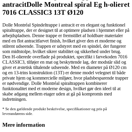
antracitDolle Montreal spiral Eg h-olieret
7016 CLASSIC3 13T Ø120
Dolle Montréal Spindeltrappe i antracit er en elegant og funktionel
spiraltrappe, der er designet til at optimere pladsen i hjemmet eller på
arbejdspladsen. Denne trappe er fremstillet af holdbare materialer
med en flot antracitfarvet finish, hvilket giver den et moderne og
stilrent udseende. Trappen er udstyret med en spindel, der fungerer
som midtstolpe, hvilket sikrer stabilitet og sikkerhed under brug.
Den H-olierede overflade på produktet, specifikt i farvekoden 7016
CLASSIC3, tilføjer en mat og beskyttende lag, der modstår slid og
giver et æstetisk tiltalende udseende. Med en diameter på Ø120 cm
og en 13-trins konstruktion (13T) er denne model velegnet til både
private hjem og kommercielle miljøer, hvor pladsbesparende trapper
er nødvendige. Dolle Montréal spiraltrappen kombinerer
funktionalitet med et moderne design, hvilket gør den ideel til at
skabe adgang mellem etager uden at gå på kompromis med
indretningen.
* Se den gældende produkt beskrivelse, specifikationer og pris på
leverandørens side.
Mere information