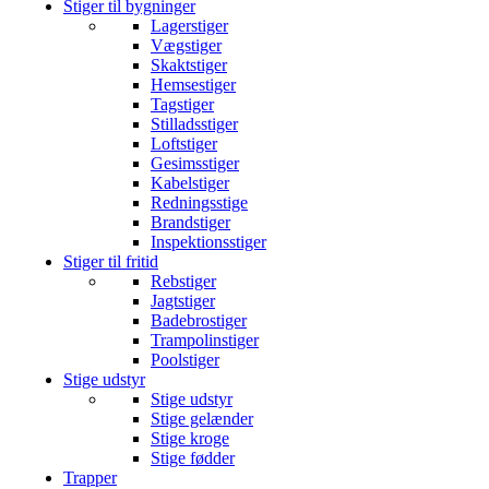
Stiger til bygninger
Lagerstiger
Vægstiger
Skaktstiger
Hemsestiger
Tagstiger
Stilladsstiger
Loftstiger
Gesimsstiger
Kabelstiger
Redningsstige
Brandstiger
Inspektionsstiger
Stiger til fritid
Rebstiger
Jagtstiger
Badebrostiger
Trampolinstiger
Poolstiger
Stige udstyr
Stige udstyr
Stige gelænder
Stige kroge
Stige fødder
Trapper