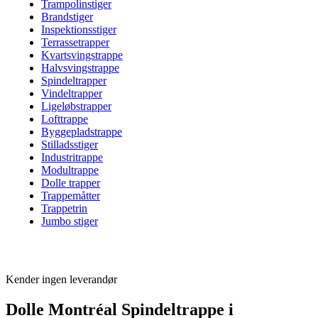
Trampolinstiger
Brandstiger
Inspektionsstiger
Terrassetrapper
Kvartsvingstrappe
Halvsvingstrappe
Spindeltrapper
Vindeltrapper
Ligeløbstrapper
Lofttrappe
Byggepladstrappe
Stilladsstiger
Industritrappe
Modultrappe
Dolle trapper
Trappemåtter
Trappetrin
Jumbo stiger
Kender ingen leverandør
Dolle Montréal Spindeltrappe i