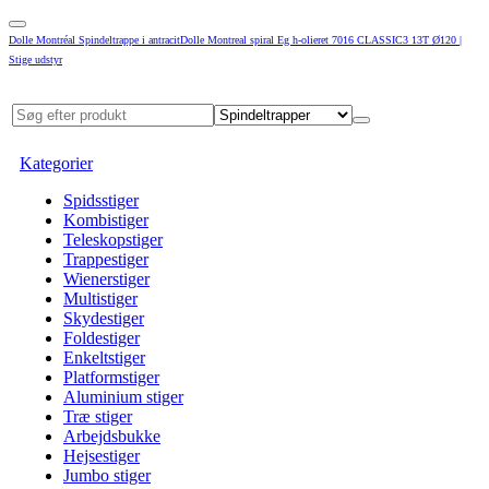
Dolle Montréal Spindeltrappe i antracitDolle Montreal spiral Eg h-olieret 7016 CLASSIC3 13T Ø120 |
Stige udstyr
Kategorier
Spidsstiger
Kombistiger
Teleskopstiger
Trappestiger
Wienerstiger
Multistiger
Skydestiger
Foldestiger
Enkeltstiger
Platformstiger
Aluminium stiger
Træ stiger
Arbejdsbukke
Hejsestiger
Jumbo stiger