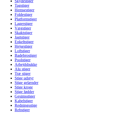
Skydestiger
Tagstiger
Hemsestiger
Foldestiger
Platformstiger
Lagerstiger
Vægstiger
Skaktstiger
Jagtstiger
Enkeltstiger
Hejsestiger
Loftstiger
Badebrostiger
Poolstiger
Arbejdsbukke
Alu stiger
Træ stiger
Stige udstyr
Stige gelænder
Stige kroge
Stige fødder
Gesimsstiger
Kabelstiger
Redningsstige
Rebstiger