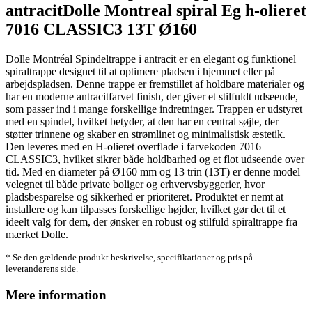
antracitDolle Montreal spiral Eg h-olieret
7016 CLASSIC3 13T Ø160
Dolle Montréal Spindeltrappe i antracit er en elegant og funktionel
spiraltrappe designet til at optimere pladsen i hjemmet eller på
arbejdspladsen. Denne trappe er fremstillet af holdbare materialer og
har en moderne antracitfarvet finish, der giver et stilfuldt udseende,
som passer ind i mange forskellige indretninger. Trappen er udstyret
med en spindel, hvilket betyder, at den har en central søjle, der
støtter trinnene og skaber en strømlinet og minimalistisk æstetik.
Den leveres med en H-olieret overflade i farvekoden 7016
CLASSIC3, hvilket sikrer både holdbarhed og et flot udseende over
tid. Med en diameter på Ø160 mm og 13 trin (13T) er denne model
velegnet til både private boliger og erhvervsbyggerier, hvor
pladsbesparelse og sikkerhed er prioriteret. Produktet er nemt at
installere og kan tilpasses forskellige højder, hvilket gør det til et
ideelt valg for dem, der ønsker en robust og stilfuld spiraltrappe fra
mærket Dolle.
* Se den gældende produkt beskrivelse, specifikationer og pris på
leverandørens side.
Mere information