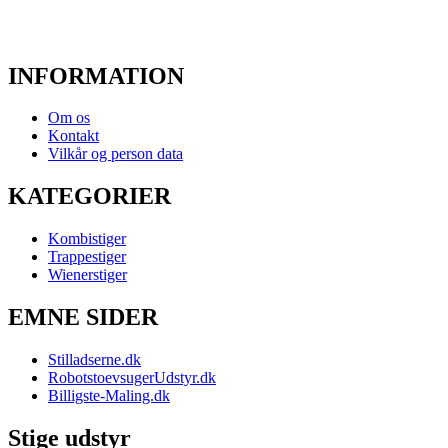
INFORMATION
Om os
Kontakt
Vilkår og person data
KATEGORIER
Kombistiger
Trappestiger
Wienerstiger
EMNE SIDER
Stilladserne.dk
RobotstoevsugerUdstyr.dk
Billigste-Maling.dk
Stige udstyr