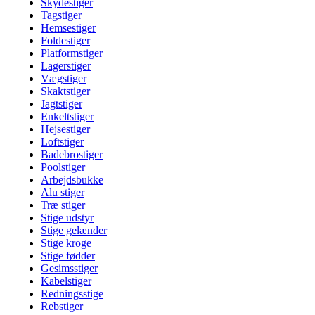
Skydestiger
Tagstiger
Hemsestiger
Foldestiger
Platformstiger
Lagerstiger
Vægstiger
Skaktstiger
Jagtstiger
Enkeltstiger
Hejsestiger
Loftstiger
Badebrostiger
Poolstiger
Arbejdsbukke
Alu stiger
Træ stiger
Stige udstyr
Stige gelænder
Stige kroge
Stige fødder
Gesimsstiger
Kabelstiger
Redningsstige
Rebstiger