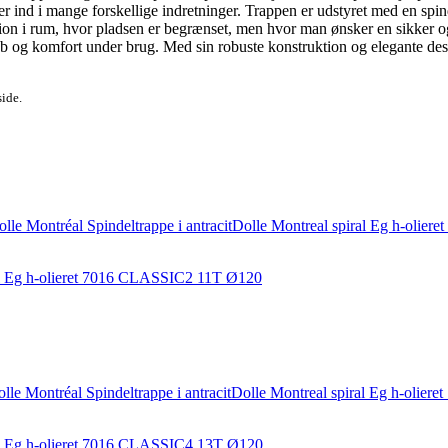
er ind i mange forskellige indretninger. Trappen er udstyret med en spinde
llation i rum, hvor pladsen er begrænset, men hvor man ønsker en sikker
b og komfort under brug. Med sin robuste konstruktion og elegante desi
side.
iral Eg h-olieret 7016 CLASSIC2 11T Ø120
iral Eg h-olieret 7016 CLASSIC4 13T Ø120