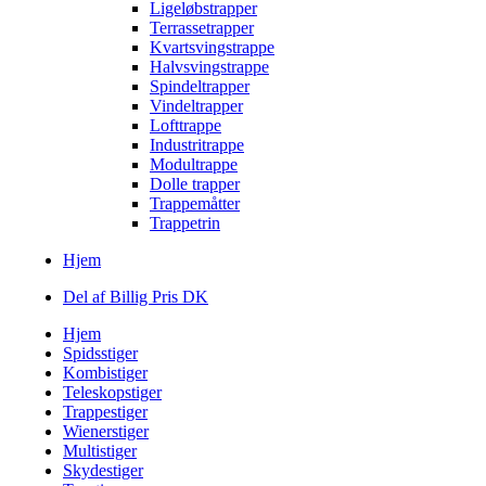
Ligeløbstrapper
Terrassetrapper
Kvartsvingstrappe
Halvsvingstrappe
Spindeltrapper
Vindeltrapper
Lofttrappe
Industritrappe
Modultrappe
Dolle trapper
Trappemåtter
Trappetrin
Hjem
Del af Billig Pris DK
Hjem
Spidsstiger
Kombistiger
Teleskopstiger
Trappestiger
Wienerstiger
Multistiger
Skydestiger