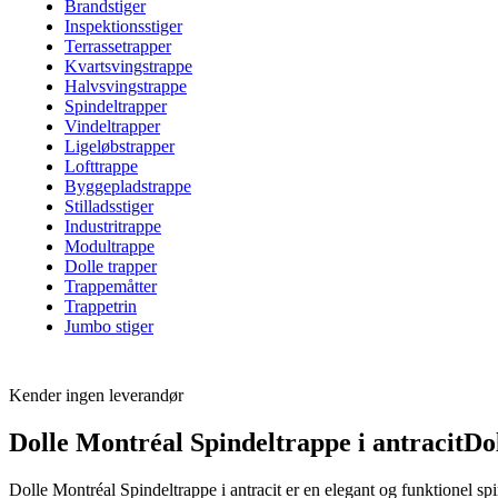
Brandstiger
Inspektionsstiger
Terrassetrapper
Kvartsvingstrappe
Halvsvingstrappe
Spindeltrapper
Vindeltrapper
Ligeløbstrapper
Lofttrappe
Byggepladstrappe
Stilladsstiger
Industritrappe
Modultrappe
Dolle trapper
Trappemåtter
Trappetrin
Jumbo stiger
Kender ingen leverandør
Dolle Montréal Spindeltrappe i antracitD
Dolle Montréal Spindeltrappe i antracit er en elegant og funktionel spi