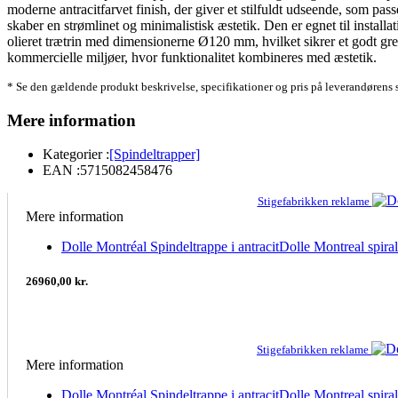
moderne antracitfarvet finish, der giver et stilfuldt udseende, som pass
skaber en strømlinet og minimalistisk æstetik. Den er egnet til insta
olieret trætrin med dimensionerne Ø120 mm, hvilket sikrer et godt gre
kommercielle miljøer, hvor funktionalitet kombineres med æstetik.
* Se den gældende produkt beskrivelse, specifikationer og pris på leverandørens 
Mere information
Kategorier :
[Spindeltrapper]
EAN :
5715082458476
Stigefabrikken reklame
Mere information
Dolle Montréal Spindeltrappe i antracitDolle Montreal sp
26960,00 kr.
Stigefabrikken reklame
Mere information
Dolle Montréal Spindeltrappe i antracitDolle Montreal sp