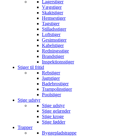
Lagerstiger
Vægstiger
Skaktstiger
Hemsestiger
Tagstiger
Stilladsstiger
Loftstiger
Gesimsstiger
Kabelstiger
Redningsstige
Brandstiger
Inspektionsstiger
Stiger til fritid
Rebstiger
Jagtstiger
Badebrostiger
Trampolinstiger
Poolstiger
Stige udstyr
Stige udstyr
Stige gelænder
Stige kroge
Stige fødder
Trapper
Byggepladstrappe