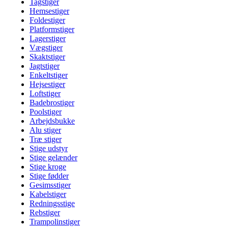
Tagstiger
Hemsestiger
Foldestiger
Platformstiger
Lagerstiger
Vægstiger
Skaktstiger
Jagtstiger
Enkeltstiger
Hejsestiger
Loftstiger
Badebrostiger
Poolstiger
Arbejdsbukke
Alu stiger
Træ stiger
Stige udstyr
Stige gelænder
Stige kroge
Stige fødder
Gesimsstiger
Kabelstiger
Redningsstige
Rebstiger
Trampolinstiger