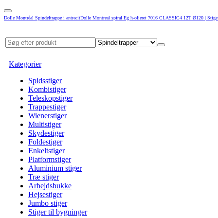
Dolle Montréal Spindeltrappe i antracitDolle Montreal spiral Eg h-olieret 7016 CLASSIC4 12T Ø120 | Stige
Kategorier
Spidsstiger
Kombistiger
Teleskopstiger
Trappestiger
Wienerstiger
Multistiger
Skydestiger
Foldestiger
Enkeltstiger
Platformstiger
Aluminium stiger
Træ stiger
Arbejdsbukke
Hejsestiger
Jumbo stiger
Stiger til bygninger