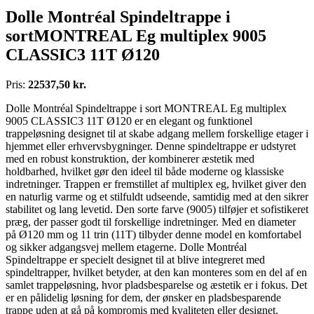
Dolle Montréal Spindeltrappe i
sortMONTREAL Eg multiplex 9005
CLASSIC3 11T Ø120
Pris:
22537,50 kr.
Dolle Montréal Spindeltrappe i sort MONTREAL Eg multiplex
9005 CLASSIC3 11T Ø120 er en elegant og funktionel
trappeløsning designet til at skabe adgang mellem forskellige etager i
hjemmet eller erhvervsbygninger. Denne spindeltrappe er udstyret
med en robust konstruktion, der kombinerer æstetik med
holdbarhed, hvilket gør den ideel til både moderne og klassiske
indretninger. Trappen er fremstillet af multiplex eg, hvilket giver den
en naturlig varme og et stilfuldt udseende, samtidig med at den sikrer
stabilitet og lang levetid. Den sorte farve (9005) tilføjer et sofistikeret
præg, der passer godt til forskellige indretninger. Med en diameter
på Ø120 mm og 11 trin (11T) tilbyder denne model en komfortabel
og sikker adgangsvej mellem etagerne. Dolle Montréal
Spindeltrappe er specielt designet til at blive integreret med
spindeltrapper, hvilket betyder, at den kan monteres som en del af en
samlet trappeløsning, hvor pladsbesparelse og æstetik er i fokus. Det
er en pålidelig løsning for dem, der ønsker en pladsbesparende
trappe uden at gå på kompromis med kvaliteten eller designet.