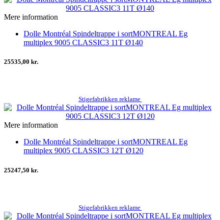
Mere information
Dolle Montréal Spindeltrappe i sortMONTREAL Eg
multiplex 9005 CLASSIC3 11T Ø140
25535,00 kr.
Stigefabrikken reklame
Mere information
Dolle Montréal Spindeltrappe i sortMONTREAL Eg
multiplex 9005 CLASSIC3 12T Ø120
25247,50 kr.
Stigefabrikken reklame