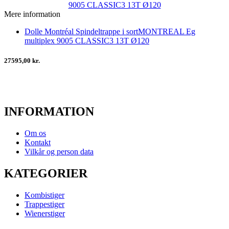
Mere information
Dolle Montréal Spindeltrappe i sortMONTREAL Eg
multiplex 9005 CLASSIC3 13T Ø120
27595,00 kr.
INFORMATION
Om os
Kontakt
Vilkår og person data
KATEGORIER
Kombistiger
Trappestiger
Wienerstiger