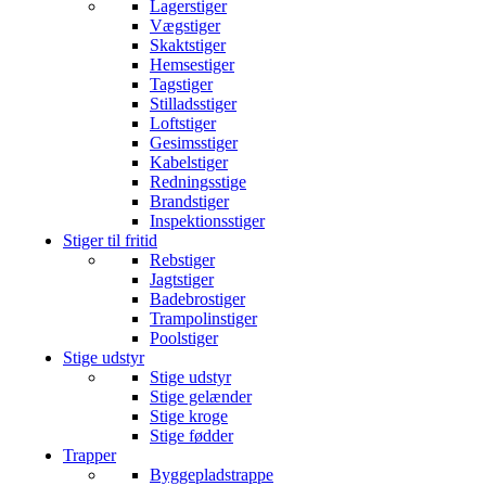
Lagerstiger
Vægstiger
Skaktstiger
Hemsestiger
Tagstiger
Stilladsstiger
Loftstiger
Gesimsstiger
Kabelstiger
Redningsstige
Brandstiger
Inspektionsstiger
Stiger til fritid
Rebstiger
Jagtstiger
Badebrostiger
Trampolinstiger
Poolstiger
Stige udstyr
Stige udstyr
Stige gelænder
Stige kroge
Stige fødder
Trapper
Byggepladstrappe