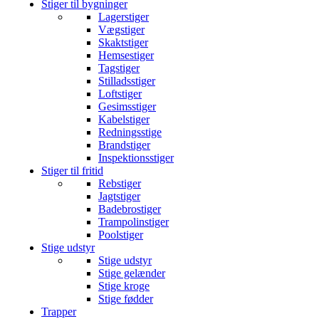
Stiger til bygninger
Lagerstiger
Vægstiger
Skaktstiger
Hemsestiger
Tagstiger
Stilladsstiger
Loftstiger
Gesimsstiger
Kabelstiger
Redningsstige
Brandstiger
Inspektionsstiger
Stiger til fritid
Rebstiger
Jagtstiger
Badebrostiger
Trampolinstiger
Poolstiger
Stige udstyr
Stige udstyr
Stige gelænder
Stige kroge
Stige fødder
Trapper