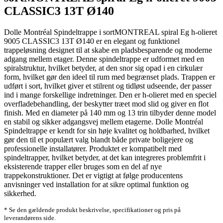
CLASSIC3 13T Ø140
Dolle Montréal Spindeltrappe i sortMONTREAL spiral Eg h-olieret
9005 CLASSIC3 13T Ø140 er en elegant og funktionel
trappeløsning designet til at skabe en pladsbesparende og moderne
adgang mellem etager. Denne spindeltrappe er udformet med en
spiralstruktur, hvilket betyder, at den snor sig opad i en cirkulær
form, hvilket gør den ideel til rum med begrænset plads. Trappen er
udført i sort, hvilket giver et stilrent og tidløst udseende, der passer
ind i mange forskellige indretninger. Den er h-olieret med en speciel
overfladebehandling, der beskytter træet mod slid og giver en flot
finish. Med en diameter på 140 mm og 13 trin tilbyder denne model
en stabil og sikker adgangsvej mellem etagerne. Dolle Montréal
Spindeltrappe er kendt for sin høje kvalitet og holdbarhed, hvilket
gør den til et populært valg blandt både private boligejere og
professionelle installatører. Produktet er kompatibelt med
spindeltrapper, hvilket betyder, at det kan integreres problemfrit i
eksisterende trapper eller bruges som en del af nye
trappekonstruktioner. Det er vigtigt at følge producentens
anvisninger ved installation for at sikre optimal funktion og
sikkerhed.
* Se den gældende produkt beskrivelse, specifikationer og pris på
leverandørens side.