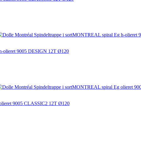
 h-olieret 9005 DESIGN 12T Ø120
 olieret 9005 CLASSIC2 12T Ø120