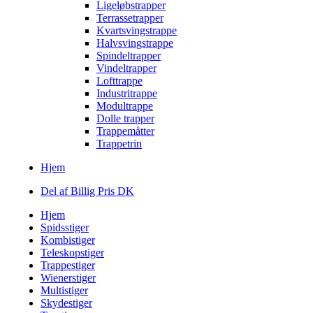
Ligeløbstrapper
Terrassetrapper
Kvartsvingstrappe
Halvsvingstrappe
Spindeltrapper
Vindeltrapper
Lofttrappe
Industritrappe
Modultrappe
Dolle trapper
Trappemåtter
Trappetrin
Hjem
Del af Billig Pris DK
Hjem
Spidsstiger
Kombistiger
Teleskopstiger
Trappestiger
Wienerstiger
Multistiger
Skydestiger