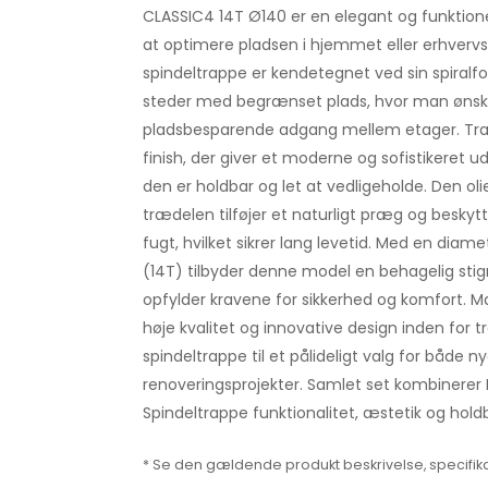
CLASSIC4 14T Ø140 er en elegant og funktionel
at optimere pladsen i hjemmet eller erhver
spindeltrappe er kendetegnet ved sin spiralfor
steder med begrænset plads, hvor man ønsker
pladsbesparende adgang mellem etager. Trap
finish, der giver et moderne og sofistikeret
den er holdbar og let at vedligeholde. Den ol
trædelen tilføjer et naturligt præg og beskyt
fugt, hvilket sikrer lang levetid. Med en dia
(14T) tilbyder denne model en behagelig sti
opfylder kravene for sikkerhed og komfort. Mæ
høje kvalitet og innovative design inden for t
spindeltrappe til et pålideligt valg for både ny
renoveringsprojekter. Samlet set kombinerer 
Spindeltrappe funktionalitet, æstetik og hold
* Se den gældende produkt beskrivelse, specifika