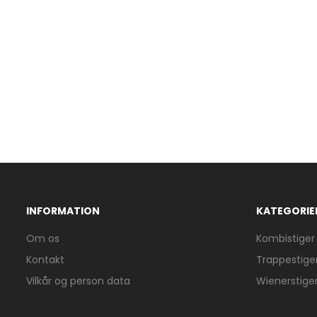
INFORMATION
KATEGORIE
Om os
Kombistiger
Kontakt
Trappestige
Vilkår og person data
Wienerstige