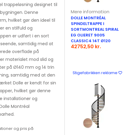
 trappeløsning designet til
Mere information
vsbygningen. Denne
DOLLE MONTRÉAL
m, hvilket gør den ideel til
SPINDELTRAPPE I
 en stilfuld og
SORTMONTREAL SPIRAL
EG OLIERET 9005
pen er udført i en sort
CLASSIC4 14T Ø120
 udseende, samtidig med at
42752,50 kr.
ierede overflade på
ter materialet mod slid og
meter på Ø140 mm og 14 trin
Stigefabrikken reklame
gning, samtidig med at den
rket Dolle er kendt for sin
rapper, hvilket gør denne
e installationer og
Dolle Montréal
barhed.
tioner og pris på