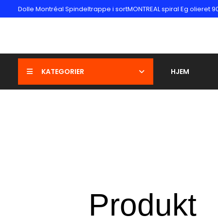
Dolle Montréal Spindeltrappe i sortMONTREAL spiral Eg olieret 9
KATEGORIER
HJEM