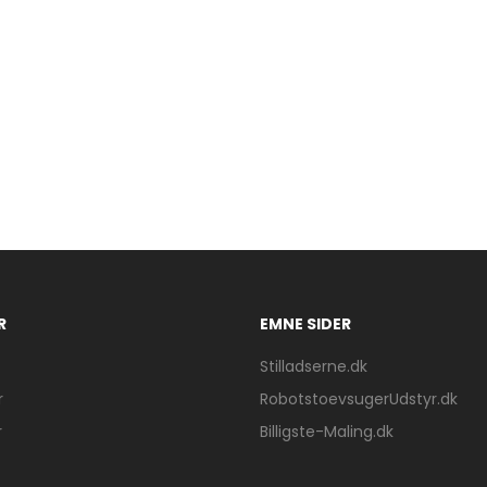
R
EMNE SIDER
Stilladserne.dk
r
RobotstoevsugerUdstyr.dk
r
Billigste-Maling.dk