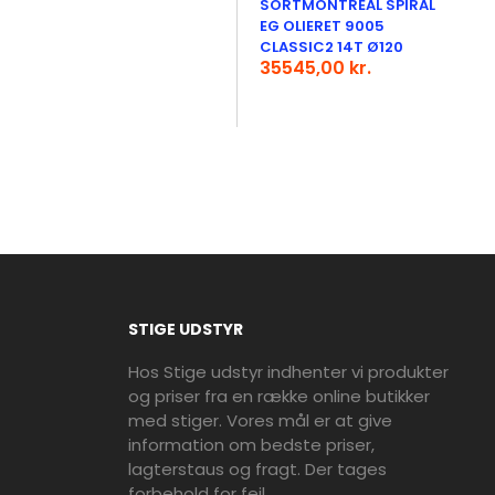
SORTMONTREAL SPIRAL
EG OLIERET 9005
CLASSIC2 14T Ø120
35545,00 kr.
STIGE UDSTYR
Hos Stige udstyr indhenter vi produkter
og priser fra en række online butikker
med stiger. Vores mål er at give
information om bedste priser,
lagterstaus og fragt. Der tages
forbehold for fejl.