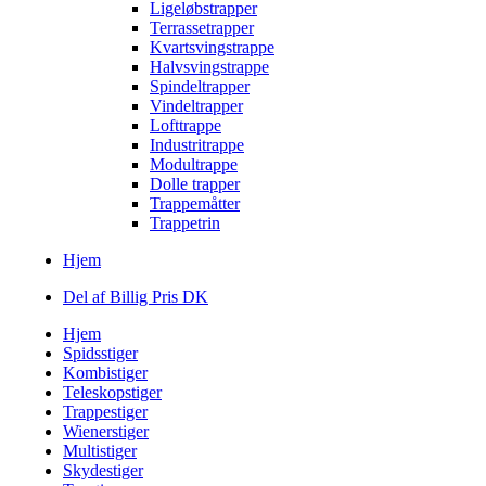
Ligeløbstrapper
Terrassetrapper
Kvartsvingstrappe
Halvsvingstrappe
Spindeltrapper
Vindeltrapper
Lofttrappe
Industritrappe
Modultrappe
Dolle trapper
Trappemåtter
Trappetrin
Hjem
Del af Billig Pris DK
Hjem
Spidsstiger
Kombistiger
Teleskopstiger
Trappestiger
Wienerstiger
Multistiger
Skydestiger