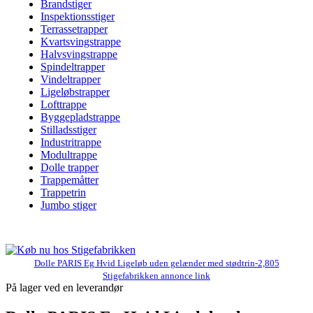
Brandstiger
Inspektionsstiger
Terrassetrapper
Kvartsvingstrappe
Halvsvingstrappe
Spindeltrapper
Vindeltrapper
Ligeløbstrapper
Lofttrappe
Byggepladstrappe
Stilladsstiger
Industritrappe
Modultrappe
Dolle trapper
Trappemåtter
Trappetrin
Jumbo stiger
Dolle PARIS Eg Hvid Ligeløb uden gelænder med stødtrin-2,805
Stigefabrikken annonce link
På lager ved en leverandør