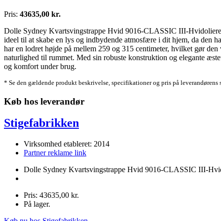
Pris:
43635,00 kr.
Dolle Sydney Kvartsvingstrappe Hvid 9016-CLASSIC III-Hvidolieret eg
ideel til at skabe en lys og indbydende atmosfære i dit hjem, da den h
har en lodret højde på mellem 259 og 315 centimeter, hvilket gør den ve
naturlighed til rummet. Med sin robuste konstruktion og elegante æste
og komfort under brug.
* Se den gældende produkt beskrivelse, specifikationer og pris på leverandørens 
Køb hos leverandør
Stigefabrikken
Virksomhed etableret: 2014
Partner reklame link
Dolle Sydney Kvartsvingstrappe Hvid 9016-CLASSIC III-Hvidol
Pris: 43635,00 kr.
På lager.
Køb nu hos Stigefabrikken