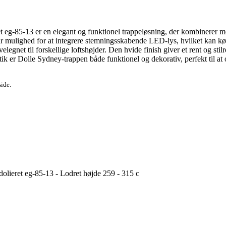
-85-13 er en elegant og funktionel trappeløsning, der kombinerer mode
ar mulighed for at integrere stemningsskabende LED-lys, hvilket kan købe
legnet til forskellige loftshøjder. Den hvide finish giver et rent og sti
tik er Dolle Sydney-trappen både funktionel og dekorativ, perfekt til 
side.
ieret eg-85-13 - Lodret højde 259 - 315 c