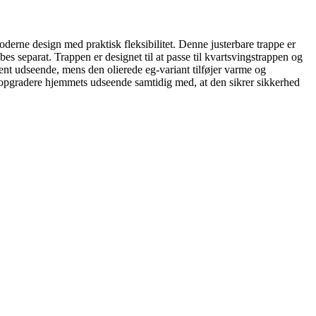
rne design med praktisk fleksibilitet. Denne justerbare trappe er
s separat. Trappen er designet til at passe til kvartsvingstrappen og
lrent udseende, mens den olierede eg-variant tilføjer varme og
at opgradere hjemmets udseende samtidig med, at den sikrer sikkerhed