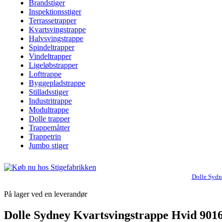
Brandstiger
Inspektionsstiger
Terrassetrapper
Kvartsvingstrappe
Halvsvingstrappe
Spindeltrapper
Vindeltrapper
Ligeløbstrapper
Lofttrappe
Byggepladstrappe
Stilladsstiger
Industritrappe
Modultrappe
Dolle trapper
Trappemåtter
Trappetrin
Jumbo stiger
Dolle Sydn
På lager ved en leverandør
Dolle Sydney Kvartsvingstrappe Hvid 9016