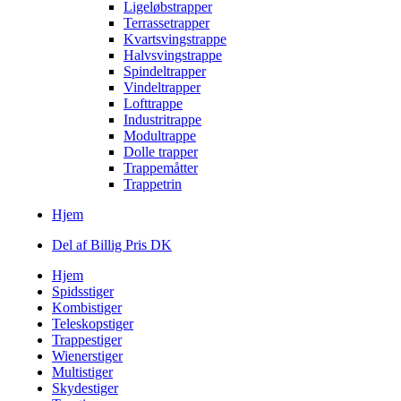
Ligeløbstrapper
Terrassetrapper
Kvartsvingstrappe
Halvsvingstrappe
Spindeltrapper
Vindeltrapper
Lofttrappe
Industritrappe
Modultrappe
Dolle trapper
Trappemåtter
Trappetrin
Hjem
Del af Billig Pris DK
Hjem
Spidsstiger
Kombistiger
Teleskopstiger
Trappestiger
Wienerstiger
Multistiger
Skydestiger