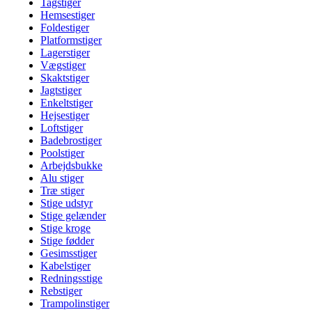
Tagstiger
Hemsestiger
Foldestiger
Platformstiger
Lagerstiger
Vægstiger
Skaktstiger
Jagtstiger
Enkeltstiger
Hejsestiger
Loftstiger
Badebrostiger
Poolstiger
Arbejdsbukke
Alu stiger
Træ stiger
Stige udstyr
Stige gelænder
Stige kroge
Stige fødder
Gesimsstiger
Kabelstiger
Redningsstige
Rebstiger
Trampolinstiger