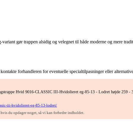
-variant gør trappen alsidig og velegnet til både moderne og mere tradit
ontakte forhandleren for eventuelle specialtilpasninger eller alternativ
ngstrappe Hvid 9016-CLASSIC III-Hvidolieret eg-85-13 - Lodret højde 259 - 31
sic-iii-hvidolieret-eg-85-13-lodret/
, hvis du opdager noget, så vi kan forbedre indholdet.