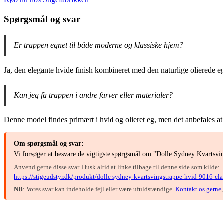
Spørgsmål og svar
Er trappen egnet til både moderne og klassiske hjem?
Ja, den elegante hvide finish kombineret med den naturlige olierede eg
Kan jeg få trappen i andre farver eller materialer?
Denne model findes primært i hvid og olieret eg, men det anbefales at k
Om spørgsmål og svar:
Vi forsøger at besvare de vigtigste spørgsmål om "Dolle Sydney Kvartsvi
Anvend gerne disse svar. Husk altid at linke tilbage til denne side som kilde:
https://stigeudstyr.dk/produkt/dolle-sydney-kvartsvingstrappe-hvid-9016-clas
NB
: Vores svar kan indeholde fejl eller være ufuldstændige.
Kontakt os gerne