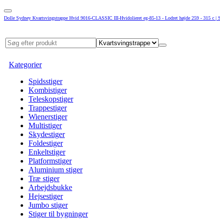
Dolle Sydney Kvartsvingstrappe Hvid 9016-CLASSIC III-Hvidolieret eg-85-13 - Lodret højde 259 - 315 c | S
Kategorier
Spidsstiger
Kombistiger
Teleskopstiger
Trappestiger
Wienerstiger
Multistiger
Skydestiger
Foldestiger
Enkeltstiger
Platformstiger
Aluminium stiger
Træ stiger
Arbejdsbukke
Hejsestiger
Jumbo stiger
Stiger til bygninger