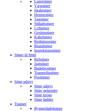
Lagerstiger
Vægstiger
Skaktstiger
Hemsestiger
Tagstiger
Stilladsstiger
Loftstiger
Gesimsstiger
Kabelstiger
Redningsstige
Brandstiger
Inspektionsstiger
Stiger til fritid
Rebstiger
Jagtstiger
Badebrostiger
Trampolinstiger
Poolstiger
Stige udstyr
Stige udstyr
Stige gelænder
Stige kroge
Stige fødder
Trapper
Byggepladstrappe