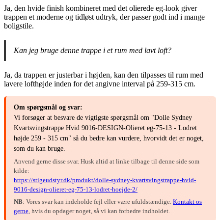
Ja, den hvide finish kombineret med det olierede eg-look giver
trappen et moderne og tidløst udtryk, der passer godt ind i mange
boligstile.
Kan jeg bruge denne trappe i et rum med lavt loft?
Ja, da trappen er justerbar i højden, kan den tilpasses til rum med
lavere lofthøjde inden for det angivne interval på 259-315 cm.
Om spørgsmål og svar:
Vi forsøger at besvare de vigtigste spørgsmål om "Dolle Sydney
Kvartsvingstrappe Hvid 9016-DESIGN-Olieret eg-75-13 - Lodret
højde 259 - 315 cm" så du bedre kan vurdere, hvorvidt det er noget,
som du kan bruge.
Anvend gerne disse svar. Husk altid at linke tilbage til denne side som
kilde:
https://stigeudstyr.dk/produkt/dolle-sydney-kvartsvingstrappe-hvid-
9016-design-olieret-eg-75-13-lodret-hoejde-2/
NB
: Vores svar kan indeholde fejl eller være ufuldstændige.
Kontakt os
gerne
, hvis du opdager noget, så vi kan forbedre indholdet.