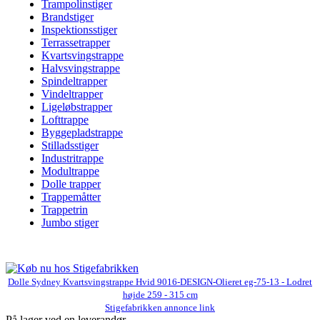
Trampolinstiger
Brandstiger
Inspektionsstiger
Terrassetrapper
Kvartsvingstrappe
Halvsvingstrappe
Spindeltrapper
Vindeltrapper
Ligeløbstrapper
Lofttrappe
Byggepladstrappe
Stilladsstiger
Industritrappe
Modultrappe
Dolle trapper
Trappemåtter
Trappetrin
Jumbo stiger
Dolle Sydney Kvartsvingstrappe Hvid 9016-DESIGN-Olieret eg-75-13 - Lodret
højde 259 - 315 cm
Stigefabrikken annonce link
På lager ved en leverandør