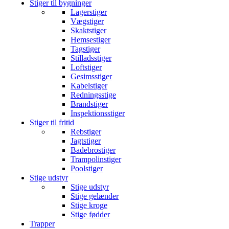
Stiger til bygninger
Lagerstiger
Vægstiger
Skaktstiger
Hemsestiger
Tagstiger
Stilladsstiger
Loftstiger
Gesimsstiger
Kabelstiger
Redningsstige
Brandstiger
Inspektionsstiger
Stiger til fritid
Rebstiger
Jagtstiger
Badebrostiger
Trampolinstiger
Poolstiger
Stige udstyr
Stige udstyr
Stige gelænder
Stige kroge
Stige fødder
Trapper