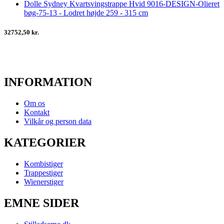
Dolle Sydney Kvartsvingstrappe Hvid 9016-DESIGN-Olieret
bøg-75-13 - Lodret højde 259 - 315 cm
32752,50 kr.
INFORMATION
Om os
Kontakt
Vilkår og person data
KATEGORIER
Kombistiger
Trappestiger
Wienerstiger
EMNE SIDER