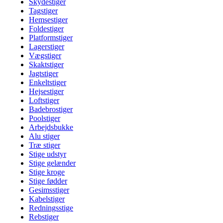
Skydestiger
Tagstiger
Hemsestiger
Foldestiger
Platformstiger
Lagerstiger
Vægstiger
Skaktstiger
Jagtstiger
Enkeltstiger
Hejsestiger
Loftstiger
Badebrostiger
Poolstiger
Arbejdsbukke
Alu stiger
Træ stiger
Stige udstyr
Stige gelænder
Stige kroge
Stige fødder
Gesimsstiger
Kabelstiger
Redningsstige
Rebstiger