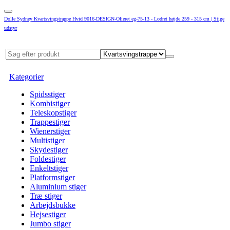
Dolle Sydney Kvartsvingstrappe Hvid 9016-DESIGN-Olieret eg-75-13 - Lodret højde 259 - 315 cm | Stige
udstyr
Kategorier
Spidsstiger
Kombistiger
Teleskopstiger
Trappestiger
Wienerstiger
Multistiger
Skydestiger
Foldestiger
Enkeltstiger
Platformstiger
Aluminium stiger
Træ stiger
Arbejdsbukke
Hejsestiger
Jumbo stiger