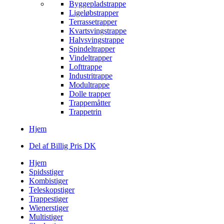
Byggepladstrappe
Ligeløbstrapper
Terrassetrapper
Kvartsvingstrappe
Halvsvingstrappe
Spindeltrapper
Vindeltrapper
Lofttrappe
Industritrappe
Modultrappe
Dolle trapper
Trappemåtter
Trappetrin
Hjem
Del af Billig Pris DK
Hjem
Spidsstiger
Kombistiger
Teleskopstiger
Trappestiger
Wienerstiger
Multistiger