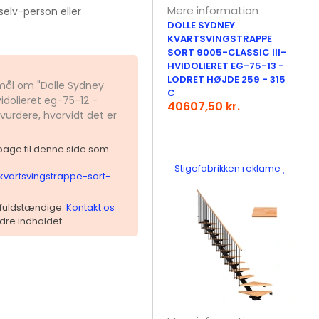
Mere information
elv-person eller
DOLLE SYDNEY
KVARTSVINGSTRAPPE
SORT 9005-CLASSIC III-
HVIDOLIERET EG-75-13 -
LODRET HØJDE 259 - 315
smål om "Dolle Sydney
C
idolieret eg-75-12 -
40607,50 kr.
vurdere, hvorvidt det er
ilbage til denne side som
Stigefabrikken reklame
kvartsvingstrappe-sort-
 ufuldstændige.
Kontakt os
dre indholdet.