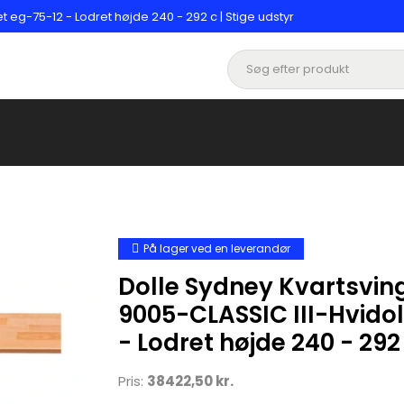
 eg-75-12 - Lodret højde 240 - 292 c | Stige udstyr
På lager ved en leverandør
Dolle Sydney Kvartsvin
9005-CLASSIC III-Hvidol
- Lodret højde 240 - 292
Pris:
38422,50 kr.