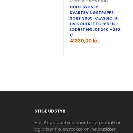
Mere information
DOLLE SYDNEY
KVARTSVINGSTRAPPE
SORT 9005-CLASSIC III-
HVIDOLIERET EG-85-12 -
LODRET HØJDE 240 - 292
C
41330,00 kr.
STIGE UDSTYR
Hos Stige udstyr indhenter vi produkter
og priser fra en række online butikker