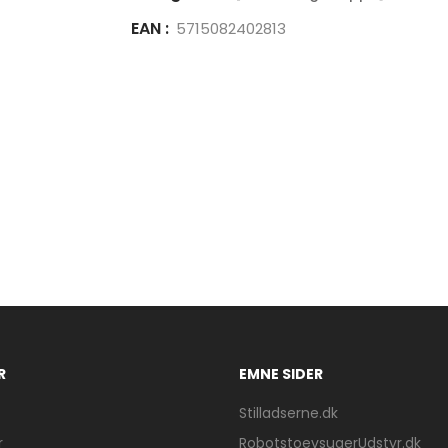
EAN :
5715082402813
R
EMNE SIDER
Stilladserne.dk
r
RobotstoevsugerUdstyr.dk