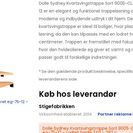
Dolle Sydney Kvartsvingstrappe Sort 9005-CLA
12 er en elegant og funktionel trappeløsning d
moderne og indbydende udtryk i dit hjem. De
kvartsvingstrappe er ideel til boliger, hvor pl
løsning, da den kan tilpasses med en lodret
centimeter. Trappen er fremstillet med fokus 
hvor den hvideolierede eg giver et varmt og 
passer godt til forskellige indretninger.
* Se den gældende produkt beskrivelse, specifika
leverandørens side.
Køb hos leverandør
eret eg-75-12 -
Stigefabrikken
Virksomhed etableret: 2014
Partner reklame 
Dolle Sydney Kvartsvingstrappe Sort 9005-CL
eg-75-12 - Lodret højde 240 - 292 c