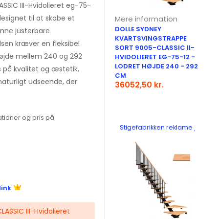
SSIC III-Hvidolieret eg-75-
esignet til at skabe et
Mere information
DOLLE SYDNEY
nne justerbare
KVARTSVINGSTRAPPE
adsen kræver en fleksibel
SORT 9005-CLASSIC II-
 højde mellem 240 og 292
HVIDOLIERET EG-75-12 -
LODRET HØJDE 240 - 292
på kvalitet og æstetik,
CM
naturligt udseende, der
36052,50 kr.
tioner og pris på
Stigefabrikken reklame
link
ASSIC III-Hvidolieret