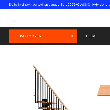
Dolle Sydney Kvartsvingstrappe Sort 9005-CLASSIC III-Hvidolieret
KATEGORIER
HJEM