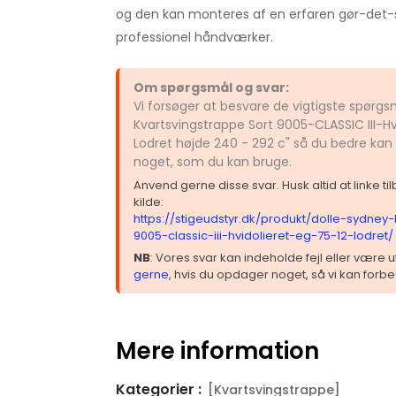
og den kan monteres af en erfaren gør-det-s
professionel håndværker.
Om spørgsmål og svar:
Vi forsøger at besvare de vigtigste spørg
Kvartsvingstrappe Sort 9005-CLASSIC III-Hv
Lodret højde 240 - 292 c" så du bedre kan 
noget, som du kan bruge.
Anvend gerne disse svar. Husk altid at linke t
kilde:
https://stigeudstyr.dk/produkt/dolle-sydney-
9005-classic-iii-hvidolieret-eg-75-12-lodret/
NB
: Vores svar kan indeholde fejl eller være
gerne
, hvis du opdager noget, så vi kan forbe
Mere information
Kategorier :
[Kvartsvingstrappe]