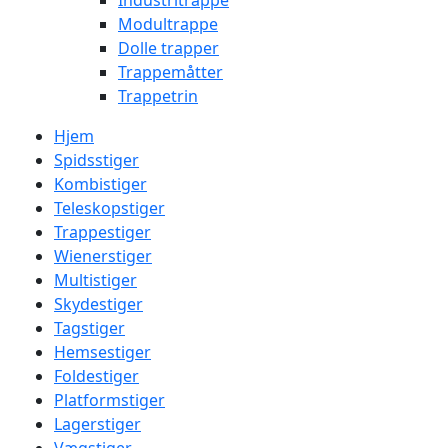
Industritrappe
Modultrappe
Dolle trapper
Trappemåtter
Trappetrin
Hjem
Spidsstiger
Kombistiger
Teleskopstiger
Trappestiger
Wienerstiger
Multistiger
Skydestiger
Tagstiger
Hemsestiger
Foldestiger
Platformstiger
Lagerstiger