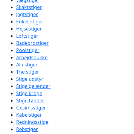
Vægstiger
Skaktstiger
Jagtstiger
Enkeltstiger
Hejsestiger
Loftstiger
Badebrostiger
Poolstiger
Arbejdsbukke
Alu stiger
Træ stiger
Stige udstyr
Stige gelænder
Stige kroge
Stige fødder
Gesimsstiger
Kabelstiger
Redningsstige
Rebstiger