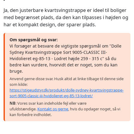
Ja, den justerbare kvartsvingstrappe er ideel til boliger
med begrænset plads, da den kan tilpasses i højden og
har et kompakt design, der sparer plads.
Om spørgsmål og svar:
Vi forsøger at besvare de vigtigste spørgsmål om "Dolle
Sydney Kvartsvingstrappe Sort 9005-CLASSIC III-
Hvidolieret eg-85-13 - Lodret højde 259 - 315 c" så du
bedre kan vurdere, hvorvidt det er noget, som du kan
bruge.
Anvend gerne disse svar. Husk altid at linke tilbage til denne side
som kilde:
https://stigeudstyr.dk/produkt/dolle-sydney-kvartsvingstrappe-
sort-9005-classic-iii-hvidolieret-eg-85-13-lodret/
NB
: Vores svar kan indeholde fejl eller være
ufuldstændige.
Kontakt os gerne
, hvis du opdager noget, så vi
kan forbedre indholdet.