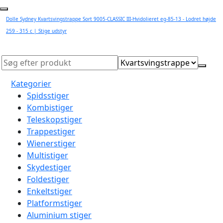
Dolle Sydney Kvartsvingstrappe Sort 9005-CLASSIC III-Hvidolieret eg-85-13 - Lodret højde
259 - 315 c | Stige udstyr
Kategorier
Spidsstiger
Kombistiger
Teleskopstiger
Trappestiger
Wienerstiger
Multistiger
Skydestiger
Foldestiger
Enkeltstiger
Platformstiger
Aluminium stiger