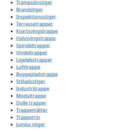
Trampolinstiger
Brandstiger
Inspektionsstiger
Terrassetrapper
Kvartsvingstrappe
Halvsvingstrappe
Spindeltrapper
Vindeltrapper
Ligeløbstrapper
Lofttrappe
Byggepladstrappe
Stilladsstiger
Industritrappe
Modultrappe
Dolle trapper
Trappemåtter
Trappetrin
Jumbo stiger