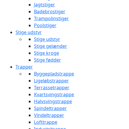
Jagtstiger
Badebrostiger
Trampolinstiger
Poolstiger
Stige udstyr
Stige udstyr
Stige gelænder
Stige kroge
Stige fødder
Trapper
Byggepladstrappe
Ligeløbstrapper
Terrassetrapper
Kvartsvingstrappe
Halvsvingstrappe
Spindeltrapper
Vindeltrapper
Lofttrappe