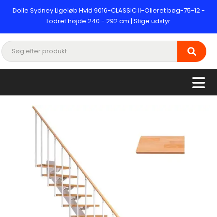
Dolle Sydney Ligeløb Hvid 9016-CLASSIC II-Olieret bøg-75-12 -
Lodret højde 240 - 292 cm | Stige udstyr