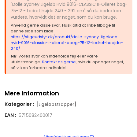
"Dolle Sydney Ligeløb Hvid 9016-CLASSIC II-Olieret bøg-
75-12 - Lodret højde 240 - 292 cm" så du bedre kan
vurdere, hvorvidt det er noget, som du kan bruge.
Anvend gerne disse svar. Husk altid at linke tilbage til
denne side som kilde:
https://stigeudstyr.dk/produkt/dolle-sydney-ligeloeb-
hvid-9016-classic-ii-olieret-boeg-75-12-lodret-hoejde-
240/
NB
: Vores svar kan indeholde fejl eller være
ufuldstændige.
Kontakt os gerne
, hvis du opdager noget,
så vi kan forbedre indholdet.
Mere information
Kategorier :
[Ligeløbstrapper]
EAN :
5715082400017
Stigefabrikken reklame