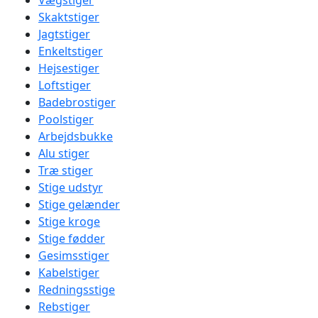
Vægstiger
Skaktstiger
Jagtstiger
Enkeltstiger
Hejsestiger
Loftstiger
Badebrostiger
Poolstiger
Arbejdsbukke
Alu stiger
Træ stiger
Stige udstyr
Stige gelænder
Stige kroge
Stige fødder
Gesimsstiger
Kabelstiger
Redningsstige
Rebstiger