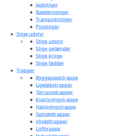
Jagtstiger
Badebrostiger
Trampolinstiger
Poolstiger
Stige udstyr
Stige udstyr
Stige gelænder
Stige kroge
Stige fødder
Trapper
Byggepladstrappe
Ligeløbstrapper
Terrassetrapper
Kvartsvingstrappe
Halvsvingstrappe
Spindeltrapper
Vindeltrapper
Lofttrappe