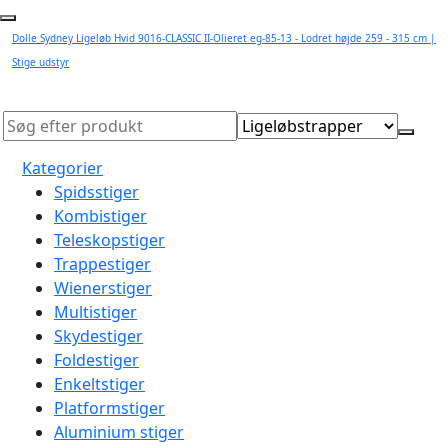
Dolle Sydney Ligeløb Hvid 9016-CLASSIC II-Olieret eg-85-13 - Lodret højde 259 - 315 cm |
Stige udstyr
Kategorier
Spidsstiger
Kombistiger
Teleskopstiger
Trappestiger
Wienerstiger
Multistiger
Skydestiger
Foldestiger
Enkeltstiger
Platformstiger
Aluminium stiger