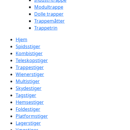
Industritrappe
Modultrappe
Dolle trapper
Trappemåtter
Trappetrin
Hjem
Spidsstiger
Kombistiger
Teleskopstiger
Trappestiger
Wienerstiger
Multistiger
Skydestiger
Tagstiger
Hemsestiger
Foldestiger
Platformstiger
Lagerstiger