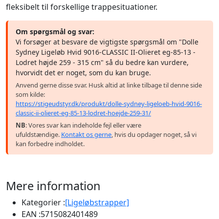
fleksibelt til forskellige trappesituationer.
Om spørgsmål og svar:
Vi forsøger at besvare de vigtigste spørgsmål om "Dolle
Sydney Ligeløb Hvid 9016-CLASSIC II-Olieret eg-85-13 -
Lodret højde 259 - 315 cm" så du bedre kan vurdere,
hvorvidt det er noget, som du kan bruge.
Anvend gerne disse svar. Husk altid at linke tilbage til denne side
som kilde:
https://stigeudstyr.dk/produkt/dolle-sydney-ligeloeb-hvid-9016-
classic-ii-olieret-eg-85-13-lodret-hoejde-259-31/
NB
: Vores svar kan indeholde fejl eller være
ufuldstændige.
Kontakt os gerne
, hvis du opdager noget, så vi
kan forbedre indholdet.
Mere information
Kategorier :
[Ligeløbstrapper]
EAN :
5715082401489