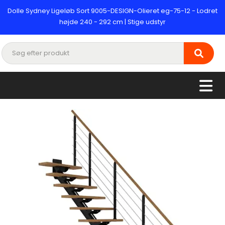
Dolle Sydney Ligeløb Sort 9005-DESIGN-Olieret eg-75-12 - Lodret
højde 240 - 292 cm | Stige udstyr