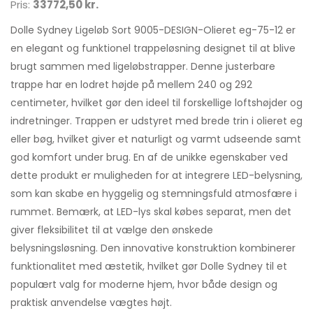
Pris:
33772,50 kr.
Dolle Sydney Ligeløb Sort 9005-DESIGN-Olieret eg-75-12 er
en elegant og funktionel trappeløsning designet til at blive
brugt sammen med ligeløbstrapper. Denne justerbare
trappe har en lodret højde på mellem 240 og 292
centimeter, hvilket gør den ideel til forskellige loftshøjder og
indretninger. Trappen er udstyret med brede trin i olieret eg
eller bøg, hvilket giver et naturligt og varmt udseende samt
god komfort under brug. En af de unikke egenskaber ved
dette produkt er muligheden for at integrere LED-belysning,
som kan skabe en hyggelig og stemningsfuld atmosfære i
rummet. Bemærk, at LED-lys skal købes separat, men det
giver fleksibilitet til at vælge den ønskede
belysningsløsning. Den innovative konstruktion kombinerer
funktionalitet med æstetik, hvilket gør Dolle Sydney til et
populært valg for moderne hjem, hvor både design og
praktisk anvendelse vægtes højt.