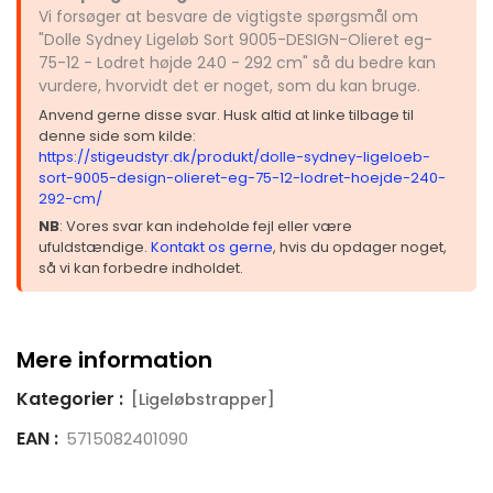
Vi forsøger at besvare de vigtigste spørgsmål om
"Dolle Sydney Ligeløb Sort 9005-DESIGN-Olieret eg-
75-12 - Lodret højde 240 - 292 cm" så du bedre kan
vurdere, hvorvidt det er noget, som du kan bruge.
Anvend gerne disse svar. Husk altid at linke tilbage til
denne side som kilde:
https://stigeudstyr.dk/produkt/dolle-sydney-ligeloeb-
sort-9005-design-olieret-eg-75-12-lodret-hoejde-240-
292-cm/
NB
: Vores svar kan indeholde fejl eller være
ufuldstændige.
Kontakt os gerne
, hvis du opdager noget,
så vi kan forbedre indholdet.
Mere information
Kategorier :
[Ligeløbstrapper]
EAN :
5715082401090