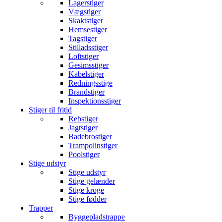
Lagerstiger
Vægstiger
Skaktstiger
Hemsestiger
Tagstiger
Stilladsstiger
Loftstiger
Gesimsstiger
Kabelstiger
Redningsstige
Brandstiger
Inspektionsstiger
Stiger til fritid
Rebstiger
Jagtstiger
Badebrostiger
Trampolinstiger
Poolstiger
Stige udstyr
Stige udstyr
Stige gelænder
Stige kroge
Stige fødder
Trapper
Byggepladstrappe