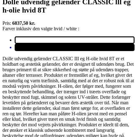
Dolle udvendig gelænder CLASSIC lll eg
h-olie hvid 8T
Pris:
6837,50 kr.
Farver inklusiv den valgte hvid / white :
Dolle udvendig gelænder CLASSIC III eg H-olie hvid 8T er et
holdbart og æstetisk gelænder, der er designet til udendørs brug. Det
bruges primært til at sikre sikkerhed og støtte på udendørs trapper,
altaner eller terrasser. Produktet er fremstillet af eg, hvilket giver det
en naturlig og varm træfinish, samtidig med at det er robust nok til at
modstå vejrets påvirkninger. H-olien, der følger med, fungerer som
en beskyttende behandling, der trænger ind i træets overflade og
beskytter mod fugt, skimmel og solens UV-stråler. Dette forlænger
levetiden på gelænderet og bevarer dets æstetik over tid. Når man
installerer dette gelænder, skal man først sørge for, at overfladen er
ren og tør. Herefter kan man påføre H-olien jævnt med en pensel
eller klud, hvilket giver træet en smuk hvid finish og samtidig
beskytter det mod vejrets påvirkninger. Produktet er ideelt til dem,
der ønsker et klassisk udseende kombineret med langvarig
beskyttelse mod de udfordringer, udendørs miljøer kan byde på.