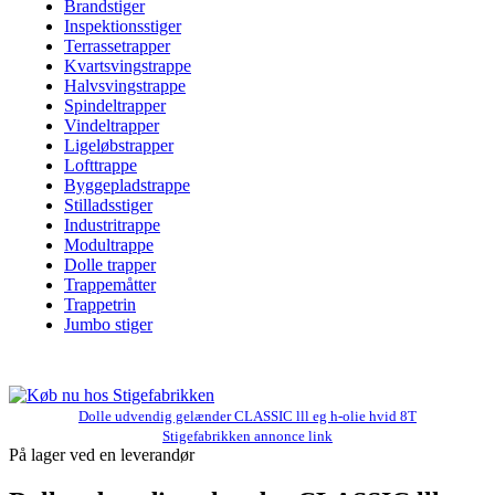
Brandstiger
Inspektionsstiger
Terrassetrapper
Kvartsvingstrappe
Halvsvingstrappe
Spindeltrapper
Vindeltrapper
Ligeløbstrapper
Lofttrappe
Byggepladstrappe
Stilladsstiger
Industritrappe
Modultrappe
Dolle trapper
Trappemåtter
Trappetrin
Jumbo stiger
Dolle udvendig gelænder CLASSIC lll eg h-olie hvid 8T
Stigefabrikken annonce link
På lager ved en leverandør