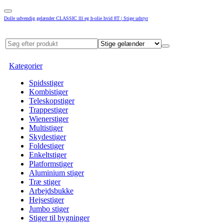
Dolle udvendig gelænder CLASSIC lll eg h-olie hvid 8T | Stige udstyr
Kategorier
Spidsstiger
Kombistiger
Teleskopstiger
Trappestiger
Wienerstiger
Multistiger
Skydestiger
Foldestiger
Enkeltstiger
Platformstiger
Aluminium stiger
Træ stiger
Arbejdsbukke
Hejsestiger
Jumbo stiger
Stiger til bygninger