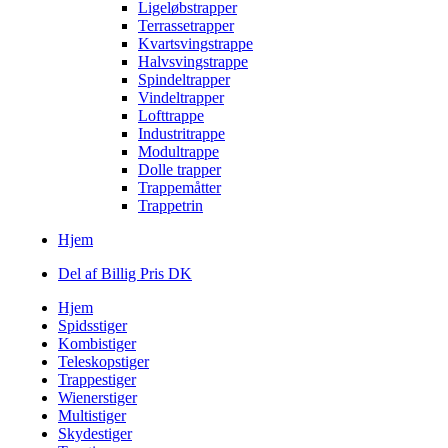
Ligeløbstrapper
Terrassetrapper
Kvartsvingstrappe
Halvsvingstrappe
Spindeltrapper
Vindeltrapper
Lofttrappe
Industritrappe
Modultrappe
Dolle trapper
Trappemåtter
Trappetrin
Hjem
Del af Billig Pris DK
Hjem
Spidsstiger
Kombistiger
Teleskopstiger
Trappestiger
Wienerstiger
Multistiger
Skydestiger