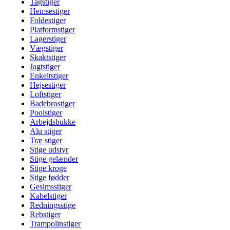
Tagstiger
Hemsestiger
Foldestiger
Platformstiger
Lagerstiger
Vægstiger
Skaktstiger
Jagtstiger
Enkeltstiger
Hejsestiger
Loftstiger
Badebrostiger
Poolstiger
Arbejdsbukke
Alu stiger
Træ stiger
Stige udstyr
Stige gelænder
Stige kroge
Stige fødder
Gesimsstiger
Kabelstiger
Redningsstige
Rebstiger
Trampolinstiger