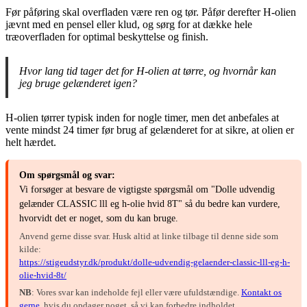
Før påføring skal overfladen være ren og tør. Påfør derefter H-olien
jævnt med en pensel eller klud, og sørg for at dække hele
træoverfladen for optimal beskyttelse og finish.
Hvor lang tid tager det for H-olien at tørre, og hvornår kan
jeg bruge gelænderet igen?
H-olien tørrer typisk inden for nogle timer, men det anbefales at
vente mindst 24 timer før brug af gelænderet for at sikre, at olien er
helt hærdet.
Om spørgsmål og svar:
Vi forsøger at besvare de vigtigste spørgsmål om "Dolle udvendig
gelænder CLASSIC lll eg h-olie hvid 8T" så du bedre kan vurdere,
hvorvidt det er noget, som du kan bruge.
Anvend gerne disse svar. Husk altid at linke tilbage til denne side som
kilde:
https://stigeudstyr.dk/produkt/dolle-udvendig-gelaender-classic-lll-eg-h-
olie-hvid-8t/
NB
: Vores svar kan indeholde fejl eller være ufuldstændige.
Kontakt os
gerne
, hvis du opdager noget, så vi kan forbedre indholdet.