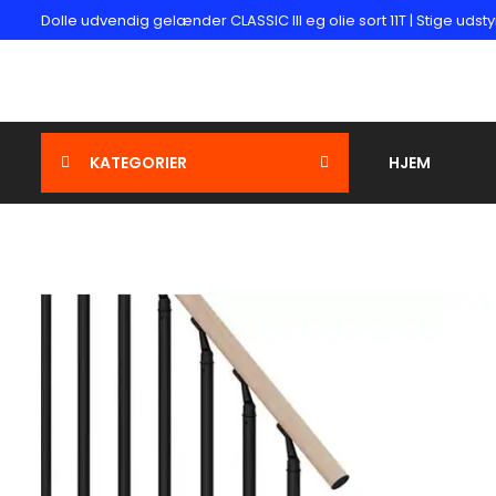
Dolle udvendig gelænder CLASSIC lll eg olie sort 11T | Stige udsty
KATEGORIER
HJEM