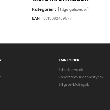
Kategorier :
[Stige gelænder]
EAN :
5715082409577
R
EMNE SIDER
Stilladserne.dk
r
RobotstoevsugerUdstyr.dk
r
Billigste-Maling.dk