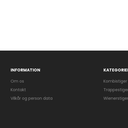
INFORMATION
KATEGORIE
Om os
Kombistiger
Kontakt
Trappestige
Vilkår og person data
Wienerstige