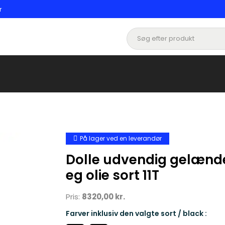
r
På lager ved en leverandør
Dolle udvendig gelænde
eg olie sort 11T
Pris:
8320,00 kr.
Farver inklusiv den valgte sort / black :