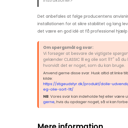
instruktioner?
Det anbefales at følge producentens anvisni
installationen for at sikre stabilitet og lang lev
det være en god idé at få professionel hjælp 
Om spørgsmål og svar:
Vi forsøger at besvare de vigtigste spørg
gelænder CLASSIC lll eg olie sort 11T" så d
hvorvidt det er noget, som du kan bruge.
Anvend gerne disse svar. Husk altid at linke t
kilde:
https://stigeudstyr.dk/produkt/dolle-udvendi
eg-olie-sort-11t/
NB
: Vores svar kan indeholde fejl eller være
gerne
, hvis du opdager noget, så vi kan forbe
Mere information