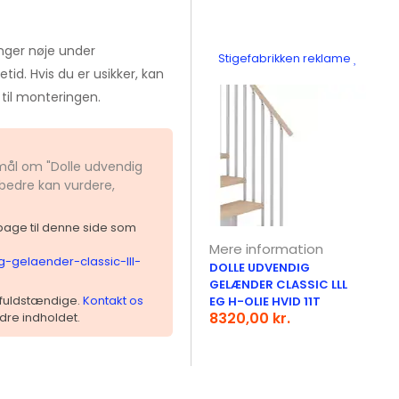
nger nøje under
Stigefabrikken reklame
etid. Hvis du er usikker, kan
til monteringen.
smål om "Dolle udvendig
u bedre kan vurdere,
ilbage til denne side som
Mere information
g-gelaender-classic-lll-
DOLLE UDVENDIG
GELÆNDER CLASSIC LLL
 ufuldstændige.
Kontakt os
EG H-OLIE HVID 11T
8320,00 kr.
dre indholdet.