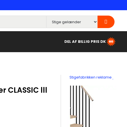
DEL AF BILLIG PRIS DK
Stigefabrikken reklame
r CLASSIC lll