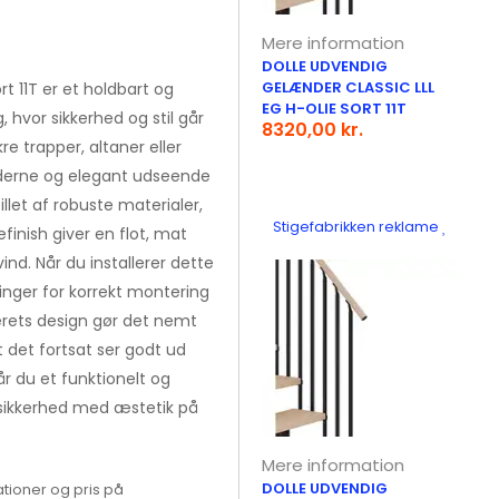
Mere information
DOLLE UDVENDIG
GELÆNDER CLASSIC LLL
rt 11T er et holdbart og
EG H-OLIE SORT 11T
 hvor sikkerhed og stil går
8320,00 kr.
re trapper, altaner eller
moderne og elegant udseende
llet af robuste materialer,
Stigefabrikken reklame
efinish giver en flot, mat
nd. Når du installerer dette
inger for korrekt montering
derets design gør det nemt
at det fortsat ser godt ud
får du et funktionelt og
 sikkerhed med æstetik på
Mere information
DOLLE UDVENDIG
tioner og pris på