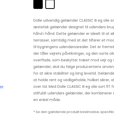
Dolle udvendig gelænder CLASSIC III eg olie so
æstetisk gelænder designet til udendørs brug,
hånd i hånd. Dette gelænder er ideelt til at sik
terrasser, samtidig med at det tilfører et 
til bygningens udendørsarealer. Det er fremsti
der tåler vejrets påvirkninger, og den sorte oli
overflade, som beskytter træet mod vejr og vi
gelænder, skal du følge producentens anvisn
for at sikre stabilitet og lang levetid. Gelæn
at holde rent og vedligeholde, hvilket sikrer, 
over tid. Med Dolle CLASSIC III eg olie sort 11T 
11T
stilfuldt udendørs gelænder, der kombinerer
en enkel måde.
* Se den gældende produkt beskrivelse, specifika