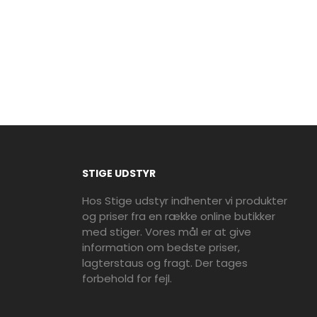
STIGE UDSTYR
Hos Stige udstyr indhenter vi produkter
og priser fra en række online butikker
med stiger. Vores mål er at give
information om bedste priser,
lagterstaus og fragt. Der tages
forbehold for fejl.