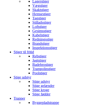
Lagerstiger
Vægstiger
Skaktstiger
Hemsestiger
Tagstiger
Stilladsstiger
Loftstiger
Gesimsstiger
Kabelstiger
Redningsstige
Brandstiger
Inspektionsstiger
Stiger til fritid
Rebstiger
Jagtstiger
Badebrostiger
Trampolinstiger
Poolstiger
Stige udstyr
Stige udstyr
Stige gelænder
Stige kroge
Stige fødder
Trapper
Byggepladstrappe