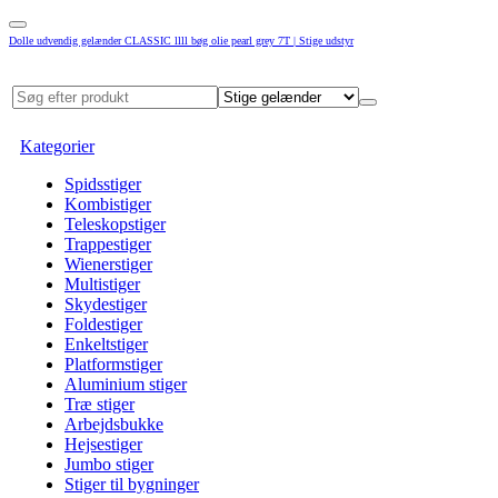
Dolle udvendig gelænder CLASSIC llll bøg olie pearl grey 7T | Stige udstyr
Kategorier
Spidsstiger
Kombistiger
Teleskopstiger
Trappestiger
Wienerstiger
Multistiger
Skydestiger
Foldestiger
Enkeltstiger
Platformstiger
Aluminium stiger
Træ stiger
Arbejdsbukke
Hejsestiger
Jumbo stiger
Stiger til bygninger