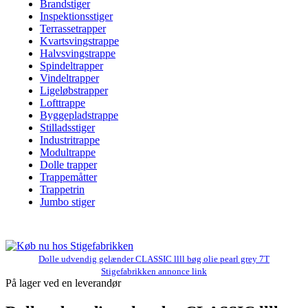
Brandstiger
Inspektionsstiger
Terrassetrapper
Kvartsvingstrappe
Halvsvingstrappe
Spindeltrapper
Vindeltrapper
Ligeløbstrapper
Lofttrappe
Byggepladstrappe
Stilladsstiger
Industritrappe
Modultrappe
Dolle trapper
Trappemåtter
Trappetrin
Jumbo stiger
Dolle udvendig gelænder CLASSIC llll bøg olie pearl grey 7T
Stigefabrikken annonce link
På lager ved en leverandør