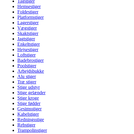
Tagstiger
Hemsestiger
Foldestiger
Platformstiger
Lagerstiger
Vægstiger
Skaktstiger
Jagtstiger
Enkeltstiger
Hejsestiger
Loftstiger
Badebrostiger
Poolstiger
Arbejdsbukke
Alu stiger
Træ stiger
Stige udstyr
Stige gelænder
Stige kroge
Stige fødder
Gesimsstiger
Kabelstiger
Redningsstige
Rebstiger
Trampolinstiger