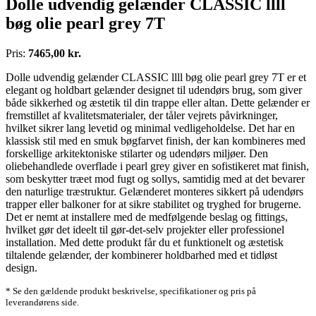
Dolle udvendig gelænder CLASSIC llll
bøg olie pearl grey 7T
Pris:
7465,00 kr.
Dolle udvendig gelænder CLASSIC llll bøg olie pearl grey 7T er et
elegant og holdbart gelænder designet til udendørs brug, som giver
både sikkerhed og æstetik til din trappe eller altan. Dette gelænder er
fremstillet af kvalitetsmaterialer, der tåler vejrets påvirkninger,
hvilket sikrer lang levetid og minimal vedligeholdelse. Det har en
klassisk stil med en smuk bøgfarvet finish, der kan kombineres med
forskellige arkitektoniske stilarter og udendørs miljøer. Den
oliebehandlede overflade i pearl grey giver en sofistikeret mat finish,
som beskytter træet mod fugt og sollys, samtidig med at det bevarer
den naturlige træstruktur. Gelænderet monteres sikkert på udendørs
trapper eller balkoner for at sikre stabilitet og tryghed for brugerne.
Det er nemt at installere med de medfølgende beslag og fittings,
hvilket gør det ideelt til gør-det-selv projekter eller professionel
installation. Med dette produkt får du et funktionelt og æstetisk
tiltalende gelænder, der kombinerer holdbarhed med et tidløst
design.
* Se den gældende produkt beskrivelse, specifikationer og pris på
leverandørens side.