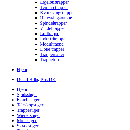
Ligeløbstrapper
Terrassetrapper
Kvartsvingstrappe
Halvsvingstrappe
Spindeltrapper
Vindeltrapper
Lofttrappe
Industritrappe
Modultrappe
Dolle trapper
Trappemåtter
Trappetrin
Hjem
Del af Billig Pris DK
Hjem
Spidsstiger
Kombistiger
Teleskopstiger
Trappestiger
Wienerstiger
Multistiger
Skydestiger