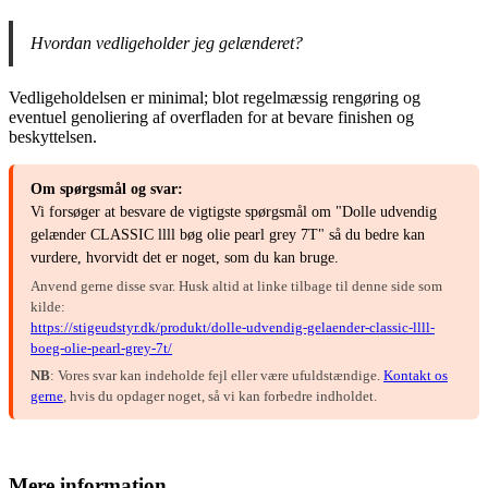
Hvordan vedligeholder jeg gelænderet?
Vedligeholdelsen er minimal; blot regelmæssig rengøring og
eventuel genoliering af overfladen for at bevare finishen og
beskyttelsen.
Om spørgsmål og svar:
Vi forsøger at besvare de vigtigste spørgsmål om "Dolle udvendig
gelænder CLASSIC llll bøg olie pearl grey 7T" så du bedre kan
vurdere, hvorvidt det er noget, som du kan bruge.
Anvend gerne disse svar. Husk altid at linke tilbage til denne side som
kilde:
https://stigeudstyr.dk/produkt/dolle-udvendig-gelaender-classic-llll-
boeg-olie-pearl-grey-7t/
NB
: Vores svar kan indeholde fejl eller være ufuldstændige.
Kontakt os
gerne
, hvis du opdager noget, så vi kan forbedre indholdet.
Mere information