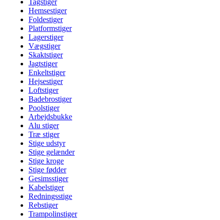
Tagstiger
Hemsestiger
Foldestiger
Platformstiger
Lagerstiger
Vægstiger
Skaktstiger
Jagtstiger
Enkeltstiger
Hejsestiger
Loftstiger
Badebrostiger
Poolstiger
Arbejdsbukke
Alu stiger
Træ stiger
Stige udstyr
Stige gelænder
Stige kroge
Stige fødder
Gesimsstiger
Kabelstiger
Redningsstige
Rebstiger
Trampolinstiger