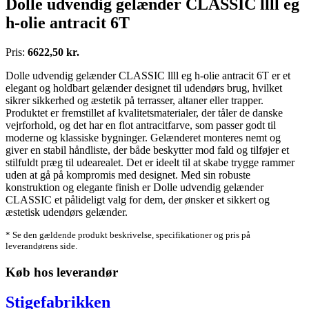
Dolle udvendig gelænder CLASSIC llll eg
h-olie antracit 6T
Pris:
6622,50 kr.
Dolle udvendig gelænder CLASSIC llll eg h-olie antracit 6T er et
elegant og holdbart gelænder designet til udendørs brug, hvilket
sikrer sikkerhed og æstetik på terrasser, altaner eller trapper.
Produktet er fremstillet af kvalitetsmaterialer, der tåler de danske
vejrforhold, og det har en flot antracitfarve, som passer godt til
moderne og klassiske bygninger. Gelænderet monteres nemt og
giver en stabil håndliste, der både beskytter mod fald og tilføjer et
stilfuldt præg til udearealet. Det er ideelt til at skabe trygge rammer
uden at gå på kompromis med designet. Med sin robuste
konstruktion og elegante finish er Dolle udvendig gelænder
CLASSIC et pålideligt valg for dem, der ønsker et sikkert og
æstetisk udendørs gelænder.
* Se den gældende produkt beskrivelse, specifikationer og pris på
leverandørens side.
Køb hos leverandør
Stigefabrikken