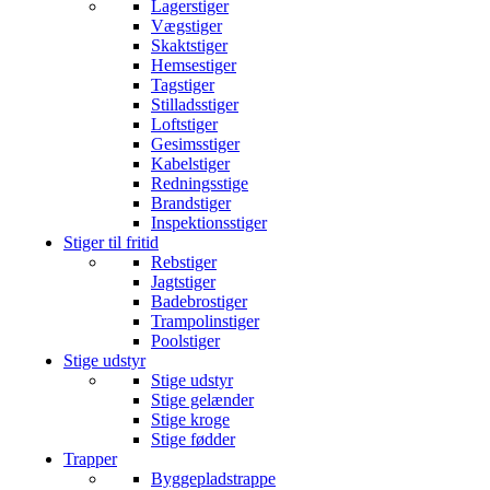
Lagerstiger
Vægstiger
Skaktstiger
Hemsestiger
Tagstiger
Stilladsstiger
Loftstiger
Gesimsstiger
Kabelstiger
Redningsstige
Brandstiger
Inspektionsstiger
Stiger til fritid
Rebstiger
Jagtstiger
Badebrostiger
Trampolinstiger
Poolstiger
Stige udstyr
Stige udstyr
Stige gelænder
Stige kroge
Stige fødder
Trapper
Byggepladstrappe