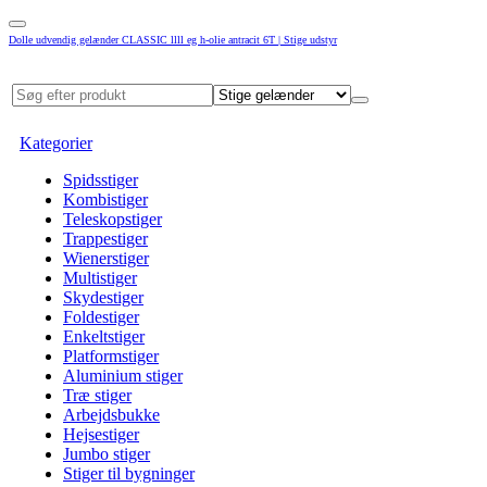
Dolle udvendig gelænder CLASSIC llll eg h-olie antracit 6T | Stige udstyr
Kategorier
Spidsstiger
Kombistiger
Teleskopstiger
Trappestiger
Wienerstiger
Multistiger
Skydestiger
Foldestiger
Enkeltstiger
Platformstiger
Aluminium stiger
Træ stiger
Arbejdsbukke
Hejsestiger
Jumbo stiger
Stiger til bygninger