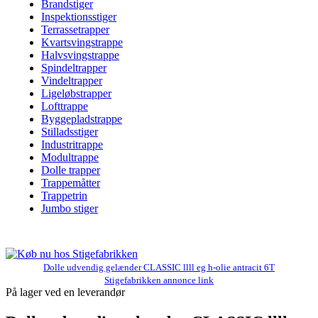
Brandstiger
Inspektionsstiger
Terrassetrapper
Kvartsvingstrappe
Halvsvingstrappe
Spindeltrapper
Vindeltrapper
Ligeløbstrapper
Lofttrappe
Byggepladstrappe
Stilladsstiger
Industritrappe
Modultrappe
Dolle trapper
Trappemåtter
Trappetrin
Jumbo stiger
Dolle udvendig gelænder CLASSIC llll eg h-olie antracit 6T
Stigefabrikken annonce link
På lager ved en leverandør