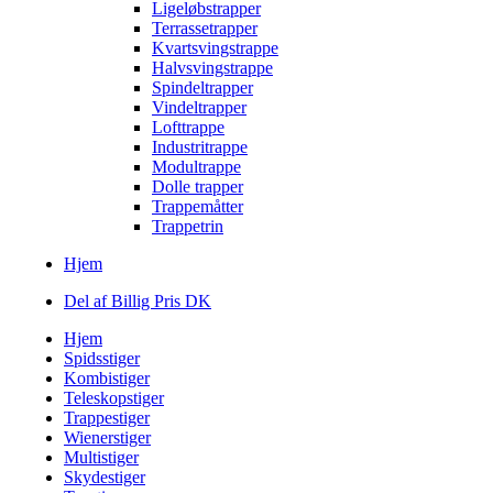
Ligeløbstrapper
Terrassetrapper
Kvartsvingstrappe
Halvsvingstrappe
Spindeltrapper
Vindeltrapper
Lofttrappe
Industritrappe
Modultrappe
Dolle trapper
Trappemåtter
Trappetrin
Hjem
Del af Billig Pris DK
Hjem
Spidsstiger
Kombistiger
Teleskopstiger
Trappestiger
Wienerstiger
Multistiger
Skydestiger