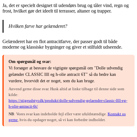
Ja, det er specielt designet til udendørs brug og tåler vind, regn og
frost, hvilket gør det ideelt til terrasser, altaner og trapper.
Hvilken farve har gelænderet?
Gelænderet har en flot antracitfarve, der passer godt til både
moderne og klassiske bygninger og giver et stilfuldt udseende.
Om spørgsmål og svar:
Vi forsøger at besvare de vigtigste spørgsmål om "Dolle udvendig
gelænder CLASSIC llll eg h-olie antracit 6T" så du bedre kan
vurdere, hvorvidt det er noget, som du kan bruge.
Anvend gerne disse svar. Husk altid at linke tilbage til denne side som
kilde:
https://stigeudstyr.dk/produkt/dolle-udvendig-gelaender-classic-llll-eg-
h-olie-antracit-6t/
NB
: Vores svar kan indeholde fejl eller være ufuldstændige.
Kontakt os
gerne
, hvis du opdager noget, så vi kan forbedre indholdet.