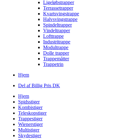
Ligeløbstrapper
Terrassetrapper
Kvartsvingstrappe
Halvsvingstrappe
Spindeltrapper
Vindeltrapper
Lofttrappe
Industritrappe
Modultrappe
Dolle trapper
Trappemåtter
Trappetrin
Hjem
Del af Billig Pris DK
Hjem
Spidsstiger
Kombistiger
Teleskopstiger
Trappestiger
Wienerstiger
Multistiger
Skydestiger