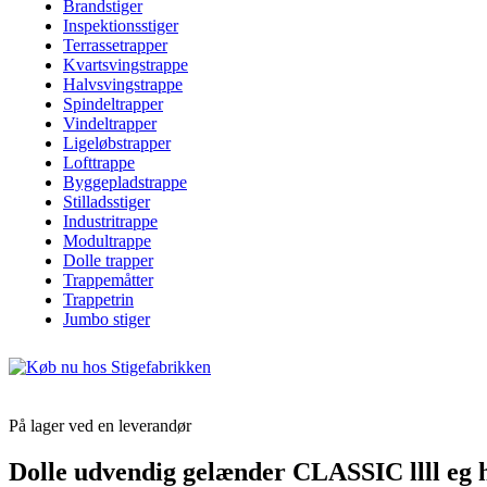
Brandstiger
Inspektionsstiger
Terrassetrapper
Kvartsvingstrappe
Halvsvingstrappe
Spindeltrapper
Vindeltrapper
Ligeløbstrapper
Lofttrappe
Byggepladstrappe
Stilladsstiger
Industritrappe
Modultrappe
Dolle trapper
Trappemåtter
Trappetrin
Jumbo stiger
På lager ved en leverandør
Dolle udvendig gelænder CLASSIC llll eg h