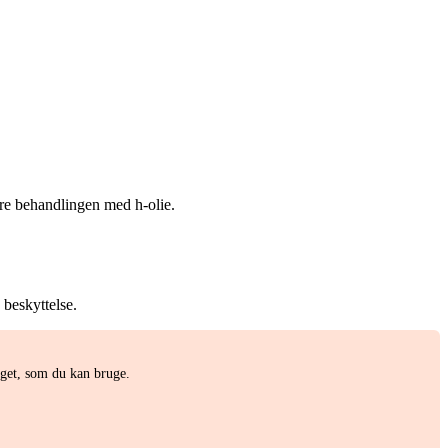
være behandlingen med h-olie.
 beskyttelse.
oget, som du kan bruge.