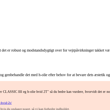
, at det er robust og modstandsdygtigt over for vejrpåvirkninger takket 
g genbehandle det med h-olie efter behov for at bevare dets æstetik og
er CLASSIC llll eg h-olie hvid 2T" så du bedre kan vurdere, hvorvidt det er n
-hvid-2t/
, hvis du opdager noget, så vi kan forbedre indholdet.