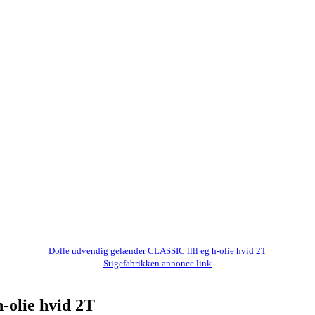
Dolle udvendig gelænder CLASSIC llll eg h-olie hvid 2T
Stigefabrikken annonce link
-olie hvid 2T