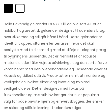
Dolle udvendig gelænder CLASSIC llll eg olie sort 4T er et
holdbart og æstetisk gelænder designet til udendørs brug,
hvor sikkerhed og stil går hånd i hånd. Dette gelænder er
ideelt til trapper, altaner eller terrasser, hvor det skal
beskytte mod fald samtidig med at tilføje et elegant præg
til bygningens udseende. Det er fremstillet af robuste
materialer, der tåler vejrets påvirkninger, og den sorte farve
kombineret med den oliebehandlede eg-udseende giver et
klassisk og tidløst udtryk. Produktet er nemt at montere og
vedligeholde, hvilket sikrer lang levetid og minimal
vedligeholdelse. Det er designet med fokus på
funktionalitet og æstetik, hvilket gør det til et populært
valg for både private hjem og erhvervsbyggeri, der ønsker
en sikker og stilfuld løsning til udendørs stiger.