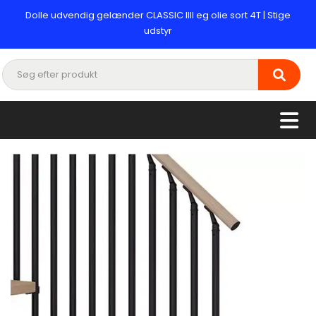
Dolle udvendig gelænder CLASSIC llll eg olie sort 4T | Stige
udstyr