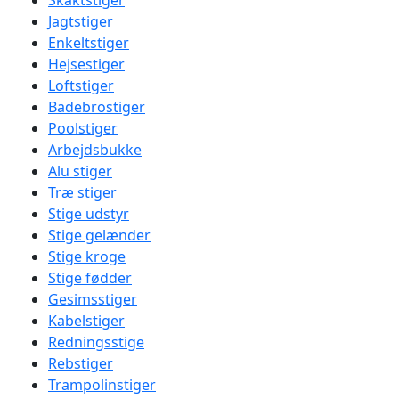
Skaktstiger
Jagtstiger
Enkeltstiger
Hejsestiger
Loftstiger
Badebrostiger
Poolstiger
Arbejdsbukke
Alu stiger
Træ stiger
Stige udstyr
Stige gelænder
Stige kroge
Stige fødder
Gesimsstiger
Kabelstiger
Redningsstige
Rebstiger
Trampolinstiger