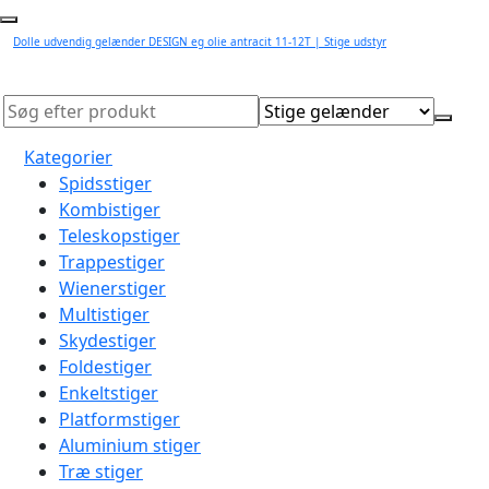
Dolle udvendig gelænder DESIGN eg olie antracit 11-12T | Stige udstyr
Kategorier
Spidsstiger
Kombistiger
Teleskopstiger
Trappestiger
Wienerstiger
Multistiger
Skydestiger
Foldestiger
Enkeltstiger
Platformstiger
Aluminium stiger
Træ stiger