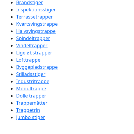
Brandstiger
Inspektionsstiger
Terrassetrapper
Kvartsvingstrappe
Halvsvingstrappe
Spindeltrapper
Vindeltrapper
Ligeløbstrapper
Lofttrappe
Byggepladstrappe
Stilladsstiger
Industritrappe
Modultrappe
Dolle trapper
Trappemåtter
Trappetrin
Jumbo stiger