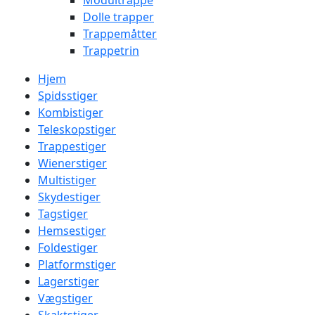
Modultrappe
Dolle trapper
Trappemåtter
Trappetrin
Hjem
Spidsstiger
Kombistiger
Teleskopstiger
Trappestiger
Wienerstiger
Multistiger
Skydestiger
Tagstiger
Hemsestiger
Foldestiger
Platformstiger
Lagerstiger
Vægstiger