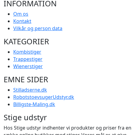
INFORMATION
Om os
Kontakt
Vilkår og person data
KATEGORIER
Kombistiger
Trappestiger
Wienerstiger
EMNE SIDER
Stilladserne.dk
RobotstoevsugerUdstyr.dk
Billigste-Maling.dk
Stige udstyr
Hos Stige udstyr indhenter vi produkter og priser fra en
række online butikker med stiger. Vores mål er at give