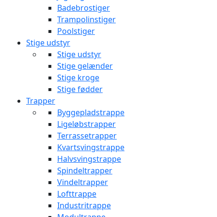
Badebrostiger
Trampolinstiger
Poolstiger
Stige udstyr
Stige udstyr
Stige gelænder
Stige kroge
Stige fødder
Trapper
Byggepladstrappe
Ligeløbstrapper
Terrassetrapper
Kvartsvingstrappe
Halvsvingstrappe
Spindeltrapper
Vindeltrapper
Lofttrappe
Industritrappe