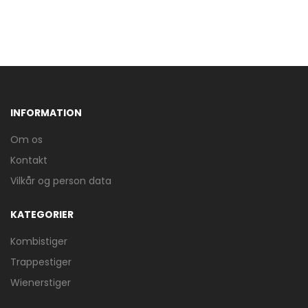
INFORMATION
Om os
Kontakt
Vilkår og person data
KATEGORIER
Kombistiger
Trappestiger
Wienerstiger