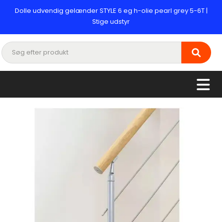
Dolle udvendig gelænder STYLE 6 eg h-olie pearl grey 5-6T |
Stige udstyr