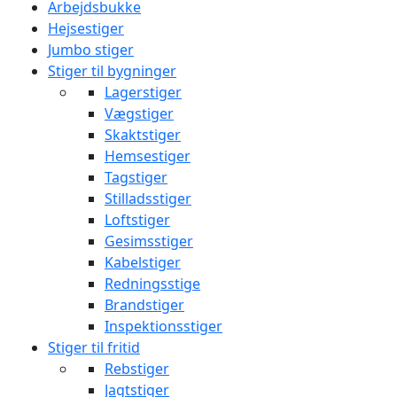
Arbejdsbukke
Hejsestiger
Jumbo stiger
Stiger til bygninger
Lagerstiger
Vægstiger
Skaktstiger
Hemsestiger
Tagstiger
Stilladsstiger
Loftstiger
Gesimsstiger
Kabelstiger
Redningsstige
Brandstiger
Inspektionsstiger
Stiger til fritid
Rebstiger
Jagtstiger