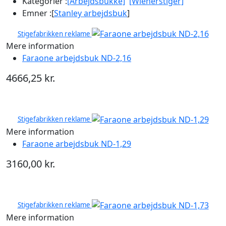
Kategorier :
[Arbejdsbukke]
[Wienerstiger]
Emner :
[
Stanley arbejdsbuk
]
Stigefabrikken reklame
Mere information
Faraone arbejdsbuk ND-2,16
4666,25 kr.
Stigefabrikken reklame
Mere information
Faraone arbejdsbuk ND-1,29
3160,00 kr.
Stigefabrikken reklame
Mere information