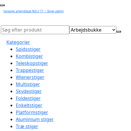
Faraone arbejdsbuk ND-2,71 | Stige udstyr
Kategorier
Spidsstiger
Kombistiger
Teleskopstiger
Trappestiger
Wienerstiger
Multistiger
Skydestiger
Foldestiger
Enkeltstiger
Platformstiger
Aluminium stiger
Træ stiger