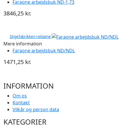
Faraone arbejdsbuk ND-1,73
3846,25 kr.
Stigefabrikken reklame
Mere information
Faraone arbejdsbuk ND/NDL
1471,25 kr.
INFORMATION
Om os
Kontakt
Vilkår og person data
KATEGORIER