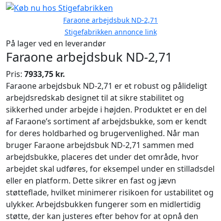
Faraone arbejdsbuk ND-2,71
Stigefabrikken annonce link
På lager ved en leverandør
Faraone arbejdsbuk ND-2,71
Pris:
7933,75 kr.
Faraone arbejdsbuk ND-2,71 er et robust og pålideligt
arbejdsredskab designet til at sikre stabilitet og
sikkerhed under arbejde i højden. Produktet er en del
af Faraone’s sortiment af arbejdsbukke, som er kendt
for deres holdbarhed og brugervenlighed. Når man
bruger Faraone arbejdsbuk ND-2,71 sammen med
arbejdsbukke, placeres det under det område, hvor
arbejdet skal udføres, for eksempel under en stilladsdel
eller en platform. Dette sikrer en fast og jævn
støtteflade, hvilket minimerer risikoen for ustabilitet og
ulykker. Arbejdsbukken fungerer som en midlertidig
støtte, der kan justeres efter behov for at opnå den