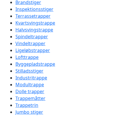
Brandstiger
Inspektionsstiger
Terrassetrapper
Kvartsvingstrappe
Halvsvingstrappe
Spindeltrapper
Vindeltrapper
Ligeløbstrapper
Lofttrappe
Byggepladstrappe
Stilladsstiger
Industritrappe
Modultrappe
Dolle trapper
Trappemåtter
Trappetrin
Jumbo stiger