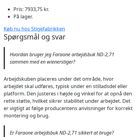
Pris: 7933,75 kr.
På lager.
Køb nu hos Stigefabrikken
Spørgsmål og svar
Hvordan bruger jeg Faraone arbejdsbuk ND-2,71
sammen med en wienerstiger?
Arbejdskuben placeres under det område, hvor
arbejdet skal udføres, typisk under en stilladsdel eller
platform. Den justeres i højde og vinkel for at opnå den
rette støtte, hvilket sikrer stabilitet under arbejdet. Det
er vigtigt at følge producentens anvisninger for korrekt
montering og brug.
Er Faraone arbejdsbuk ND-2,71 sikkert at bruge?