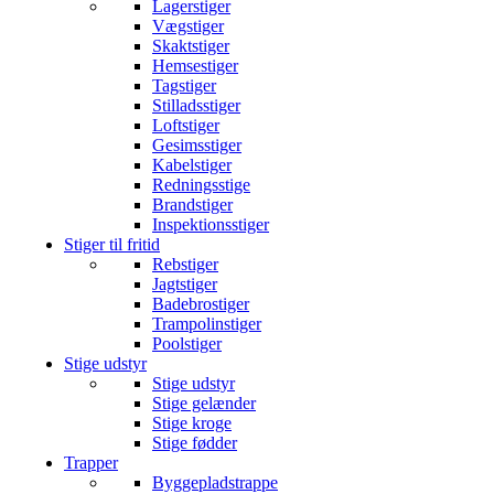
Lagerstiger
Vægstiger
Skaktstiger
Hemsestiger
Tagstiger
Stilladsstiger
Loftstiger
Gesimsstiger
Kabelstiger
Redningsstige
Brandstiger
Inspektionsstiger
Stiger til fritid
Rebstiger
Jagtstiger
Badebrostiger
Trampolinstiger
Poolstiger
Stige udstyr
Stige udstyr
Stige gelænder
Stige kroge
Stige fødder
Trapper
Byggepladstrappe