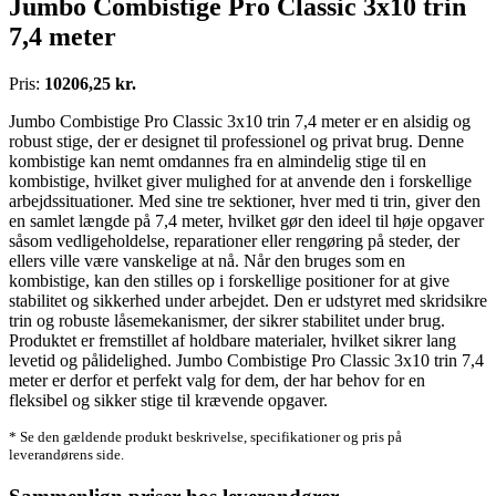
Jumbo Combistige Pro Classic 3x10 trin
7,4 meter
Pris:
10206,25 kr.
Jumbo Combistige Pro Classic 3x10 trin 7,4 meter er en alsidig og
robust stige, der er designet til professionel og privat brug. Denne
kombistige kan nemt omdannes fra en almindelig stige til en
kombistige, hvilket giver mulighed for at anvende den i forskellige
arbejdssituationer. Med sine tre sektioner, hver med ti trin, giver den
en samlet længde på 7,4 meter, hvilket gør den ideel til høje opgaver
såsom vedligeholdelse, reparationer eller rengøring på steder, der
ellers ville være vanskelige at nå. Når den bruges som en
kombistige, kan den stilles op i forskellige positioner for at give
stabilitet og sikkerhed under arbejdet. Den er udstyret med skridsikre
trin og robuste låsemekanismer, der sikrer stabilitet under brug.
Produktet er fremstillet af holdbare materialer, hvilket sikrer lang
levetid og pålidelighed. Jumbo Combistige Pro Classic 3x10 trin 7,4
meter er derfor et perfekt valg for dem, der har behov for en
fleksibel og sikker stige til krævende opgaver.
* Se den gældende produkt beskrivelse, specifikationer og pris på
leverandørens side.