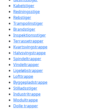
Kabelstiger
Redningsstige
Rebstiger
Trampolinstiger
Brandstiger
Inspektionsstiger
Terrassetrapper
Kvartsvingstrappe
Halvsvingstrappe
Spindeltrapper
Vindeltrapper
Ligeløbstrapper
Lofttrappe
Byggepladstrappe
Stilladsstiger
Industritrappe
Modultrappe
Dolle trapper