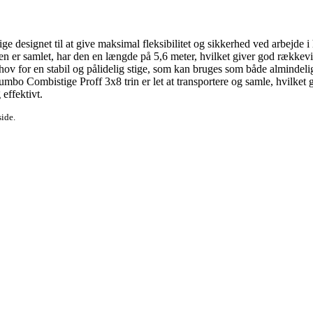
 designet til at give maksimal fleksibilitet og sikkerhed ved arbejde i h
 den er samlet, har den en længde på 5,6 meter, hvilket giver god rækkevi
ov for en stabil og pålidelig stige, som kan bruges som både almindelig
 Jumbo Combistige Proff 3x8 trin er let at transportere og samle, hvilke
 effektivt.
side.