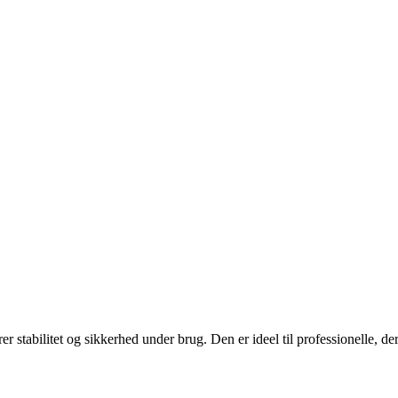
rer stabilitet og sikkerhed under brug. Den er ideel til professionelle, d