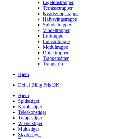
Ligeløbstrapper
Terrassetrapper
Kvartsvingstrappe
Halvsvingstrappe
Spindeltrapper
Vindeltrapper
Lofttrappe
Industritrappe
Modultrappe
Dolle trapper
Trappemåtter
Trappetrin
Hjem
Del af Billig Pris DK
Hjem
Spidsstiger
Kombistiger
Teleskopstiger
Trappestiger
Wienerstiger
Multistiger
Skydestiger