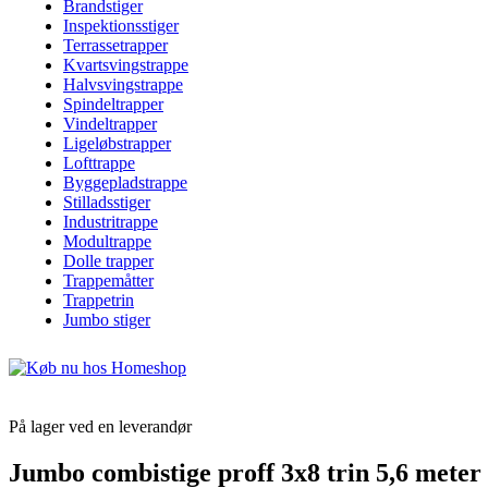
Brandstiger
Inspektionsstiger
Terrassetrapper
Kvartsvingstrappe
Halvsvingstrappe
Spindeltrapper
Vindeltrapper
Ligeløbstrapper
Lofttrappe
Byggepladstrappe
Stilladsstiger
Industritrappe
Modultrappe
Dolle trapper
Trappemåtter
Trappetrin
Jumbo stiger
På lager ved en leverandør
Jumbo combistige proff 3x8 trin 5,6 meter