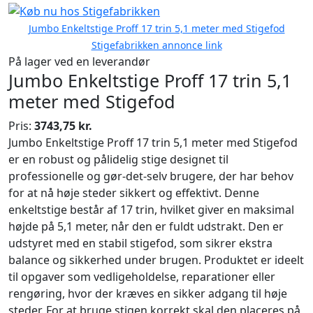
Jumbo Enkeltstige Proff 17 trin 5,1 meter med Stigefod
Stigefabrikken annonce link
På lager ved en leverandør
Jumbo Enkeltstige Proff 17 trin 5,1
meter med Stigefod
Pris:
3743,75 kr.
Jumbo Enkeltstige Proff 17 trin 5,1 meter med Stigefod
er en robust og pålidelig stige designet til
professionelle og gør-det-selv brugere, der har behov
for at nå høje steder sikkert og effektivt. Denne
enkeltstige består af 17 trin, hvilket giver en maksimal
højde på 5,1 meter, når den er fuldt udstrakt. Den er
udstyret med en stabil stigefod, som sikrer ekstra
balance og sikkerhed under brugen. Produktet er ideelt
til opgaver som vedligeholdelse, reparationer eller
rengøring, hvor der kræves en sikker adgang til høje
steder. For at bruge stigen korrekt skal den placeres på