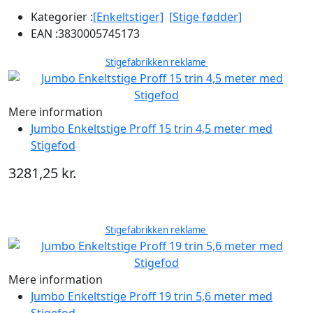
Kategorier :
[Enkeltstiger]
[Stige fødder]
EAN :
3830005745173
Stigefabrikken reklame
Mere information
Jumbo Enkeltstige Proff 15 trin 4,5 meter med
Stigefod
3281,25 kr.
Stigefabrikken reklame
Mere information
Jumbo Enkeltstige Proff 19 trin 5,6 meter med
Stigefod