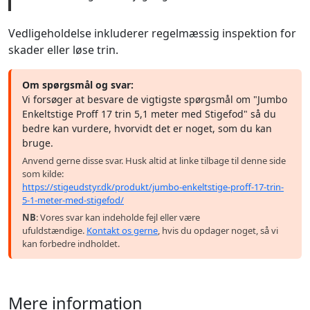
Vedligeholdelse inkluderer regelmæssig inspektion for
skader eller løse trin.
Om spørgsmål og svar:
Vi forsøger at besvare de vigtigste spørgsmål om "Jumbo
Enkeltstige Proff 17 trin 5,1 meter med Stigefod" så du
bedre kan vurdere, hvorvidt det er noget, som du kan
bruge.
Anvend gerne disse svar. Husk altid at linke tilbage til denne side
som kilde:
https://stigeudstyr.dk/produkt/jumbo-enkeltstige-proff-17-trin-
5-1-meter-med-stigefod/
NB
: Vores svar kan indeholde fejl eller være
ufuldstændige.
Kontakt os gerne
, hvis du opdager noget, så vi
kan forbedre indholdet.
Mere information