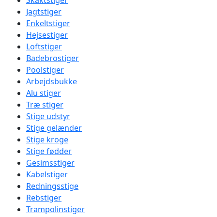
Skaktstiger
Jagtstiger
Enkeltstiger
Hejsestiger
Loftstiger
Badebrostiger
Poolstiger
Arbejdsbukke
Alu stiger
Træ stiger
Stige udstyr
Stige gelænder
Stige kroge
Stige fødder
Gesimsstiger
Kabelstiger
Redningsstige
Rebstiger
Trampolinstiger