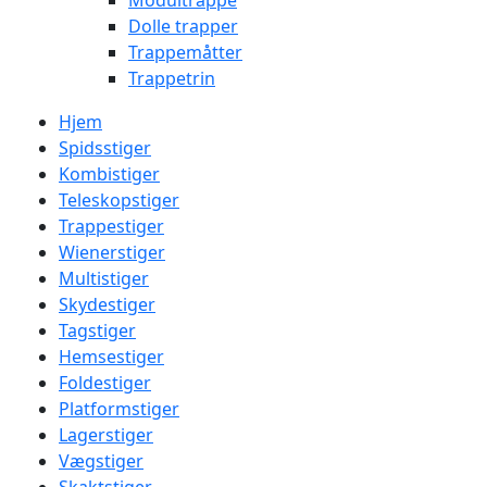
Modultrappe
Dolle trapper
Trappemåtter
Trappetrin
Hjem
Spidsstiger
Kombistiger
Teleskopstiger
Trappestiger
Wienerstiger
Multistiger
Skydestiger
Tagstiger
Hemsestiger
Foldestiger
Platformstiger
Lagerstiger
Vægstiger