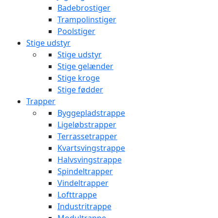
Badebrostiger
Trampolinstiger
Poolstiger
Stige udstyr
Stige udstyr
Stige gelænder
Stige kroge
Stige fødder
Trapper
Byggepladstrappe
Ligeløbstrapper
Terrassetrapper
Kvartsvingstrappe
Halvsvingstrappe
Spindeltrapper
Vindeltrapper
Lofttrappe
Industritrappe