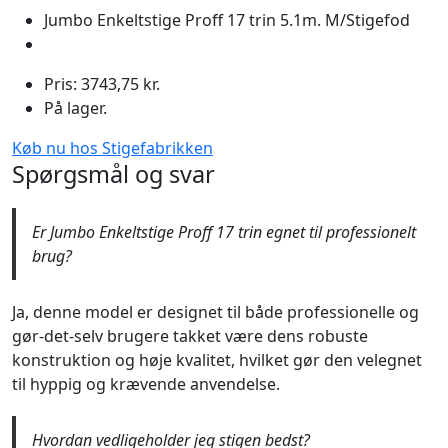
Jumbo Enkeltstige Proff 17 trin 5.1m. M/Stigefod
Pris: 3743,75 kr.
På lager.
Køb nu hos Stigefabrikken
Spørgsmål og svar
Er Jumbo Enkeltstige Proff 17 trin egnet til professionelt
brug?
Ja, denne model er designet til både professionelle og
gør-det-selv brugere takket være dens robuste
konstruktion og høje kvalitet, hvilket gør den velegnet
til hyppig og krævende anvendelse.
Hvordan vedligeholder jeg stigen bedst?