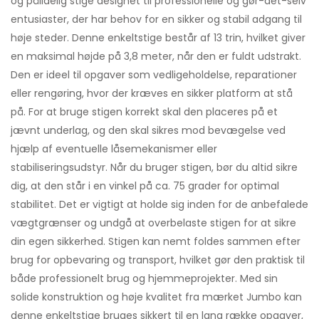
og pålidelig stige designet til professionelle og gør-det-selv
entusiaster, der har behov for en sikker og stabil adgang til
høje steder. Denne enkeltstige består af 13 trin, hvilket giver
en maksimal højde på 3,8 meter, når den er fuldt udstrakt.
Den er ideel til opgaver som vedligeholdelse, reparationer
eller rengøring, hvor der kræves en sikker platform at stå
på. For at bruge stigen korrekt skal den placeres på et
jævnt underlag, og den skal sikres mod bevægelse ved
hjælp af eventuelle låsemekanismer eller
stabiliseringsudstyr. Når du bruger stigen, bør du altid sikre
dig, at den står i en vinkel på ca. 75 grader for optimal
stabilitet. Det er vigtigt at holde sig inden for de anbefalede
vægtgrænser og undgå at overbelaste stigen for at sikre
din egen sikkerhed. Stigen kan nemt foldes sammen efter
brug for opbevaring og transport, hvilket gør den praktisk til
både professionelt brug og hjemmeprojekter. Med sin
solide konstruktion og høje kvalitet fra mærket Jumbo kan
denne enkeltstige bruges sikkert til en lang række opgaver,