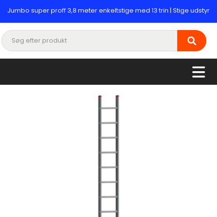
Jumbo super proff 3,8 meter enkeltstige med 13 trin | Stige udstyr