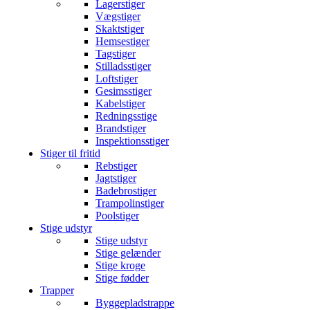
Lagerstiger
Vægstiger
Skaktstiger
Hemsestiger
Tagstiger
Stilladsstiger
Loftstiger
Gesimsstiger
Kabelstiger
Redningsstige
Brandstiger
Inspektionsstiger
Stiger til fritid
Rebstiger
Jagtstiger
Badebrostiger
Trampolinstiger
Poolstiger
Stige udstyr
Stige udstyr
Stige gelænder
Stige kroge
Stige fødder
Trapper
Byggepladstrappe