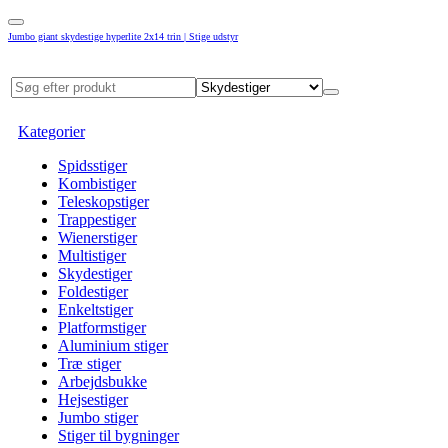
Jumbo giant skydestige hyperlite 2x14 trin | Stige udstyr
Kategorier
Spidsstiger
Kombistiger
Teleskopstiger
Trappestiger
Wienerstiger
Multistiger
Skydestiger
Foldestiger
Enkeltstiger
Platformstiger
Aluminium stiger
Træ stiger
Arbejdsbukke
Hejsestiger
Jumbo stiger
Stiger til bygninger