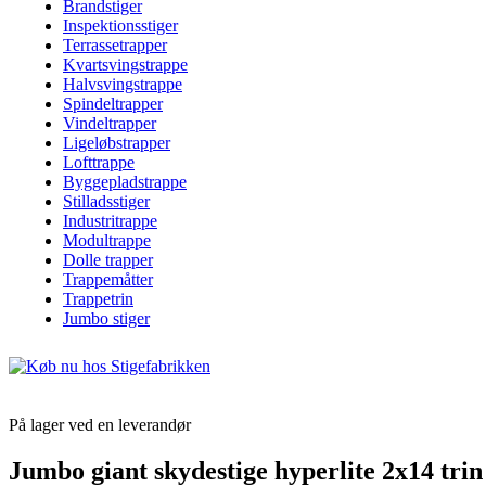
Brandstiger
Inspektionsstiger
Terrassetrapper
Kvartsvingstrappe
Halvsvingstrappe
Spindeltrapper
Vindeltrapper
Ligeløbstrapper
Lofttrappe
Byggepladstrappe
Stilladsstiger
Industritrappe
Modultrappe
Dolle trapper
Trappemåtter
Trappetrin
Jumbo stiger
På lager ved en leverandør
Jumbo giant skydestige hyperlite 2x14 trin