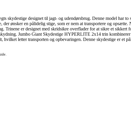
skydestige designet til jagt- og udendørsbrug. Denne model har to sider
re, der ønsker en pålidelig stige, som er nem at transportere og opsætte
ug. Trinene er designet med skridsikre overflader for at sikre et sikker
or skydning. Jumbo Giant Skydestige HYPERLITE 2x14 trin kombinerer ho
, hvilket letter transporten og opbevaringen. Denne skydestige er et pål
side.