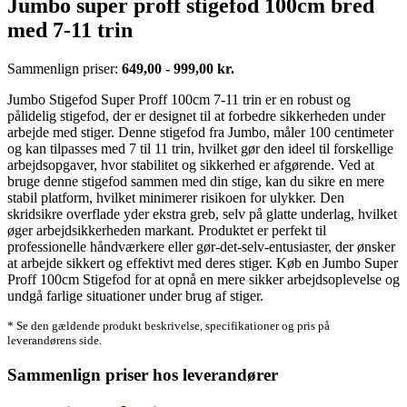
Jumbo super proff stigefod 100cm bred
med 7-11 trin
Sammenlign priser:
649,00 - 999,00 kr.
Jumbo Stigefod Super Proff 100cm 7-11 trin er en robust og
pålidelig stigefod, der er designet til at forbedre sikkerheden under
arbejde med stiger. Denne stigefod fra Jumbo, måler 100 centimeter
og kan tilpasses med 7 til 11 trin, hvilket gør den ideel til forskellige
arbejdsopgaver, hvor stabilitet og sikkerhed er afgørende. Ved at
bruge denne stigefod sammen med din stige, kan du sikre en mere
stabil platform, hvilket minimerer risikoen for ulykker. Den
skridsikre overflade yder ekstra greb, selv på glatte underlag, hvilket
øger arbejdsikkerheden markant. Produktet er perfekt til
professionelle håndværkere eller gør-det-selv-entusiaster, der ønsker
at arbejde sikkert og effektivt med deres stiger. Køb en Jumbo Super
Proff 100cm Stigefod for at opnå en mere sikker arbejdsoplevelse og
undgå farlige situationer under brug af stiger.
* Se den gældende produkt beskrivelse, specifikationer og pris på
leverandørens side.
Sammenlign priser hos leverandører