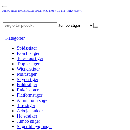
Jumbo super proff stigefod 100cm bred med 7-11 trin | Stige udstyr
Kategorier
Spidsstiger
Kombistiger
Teleskopstiger
Trappestiger
Wienerstiger
Multistiger
Skydestiger
Foldestiger
Enkeltstiger
Platformstiger
Aluminium stiger
Træ stiger
Arbejdsbukke
Hejsestiger
Jumbo stiger
Stiger til bygninger