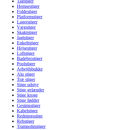
Tagstiger
Hemsestiger
Foldestiger
Platformstiger
Lagerstiger
Vægstiger
Skaktstiger
Jagtstiger
Enkeltstiger
Hejsestiger
Loftstiger
Badebrostiger
Poolstiger
Arbejdsbukke
Alu stiger
Træ stiger
Stige udstyr
Stige gelænder
Stige kroge
Stige fødder
Gesimsstiger
Kabelstiger
Redningsstige
Rebstiger
Trampolinstiger