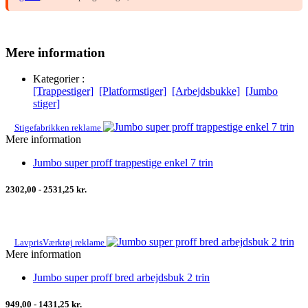
Mere information
Kategorier :
[Trappestiger]
[Platformstiger]
[Arbejdsbukke]
[Jumbo
stiger]
Stigefabrikken reklame
Mere information
Jumbo super proff trappestige enkel 7 trin
2302,00 - 2531,25 kr.
LavprisVærktøj reklame
Mere information
Jumbo super proff bred arbejdsbuk 2 trin
949,00 - 1431,25 kr.