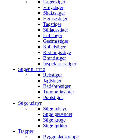
Lagerstiger
Vægstiger
Skaktstiger
Hemsestiger
Tagstiger
Stilladsstiger
Loftstiger
Gesimsstiger
Kabelstiger
Redningsstige
Brandstiger
Inspektionsstiger
Stiger til fritid
Rebstiger
Jagtstiger
Badebrostiger
Trampolinstiger
Poolstiger
Stige udstyr
Stige udstyr
Stige gelænder
Stige kroge
Stige fødder
Trapper
Byggepladstrappe