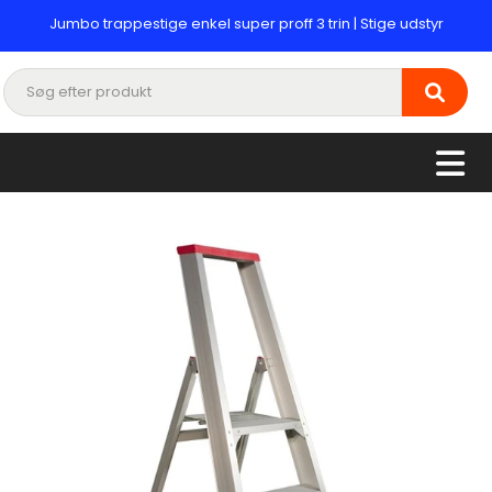
Jumbo trappestige enkel super proff 3 trin | Stige udstyr