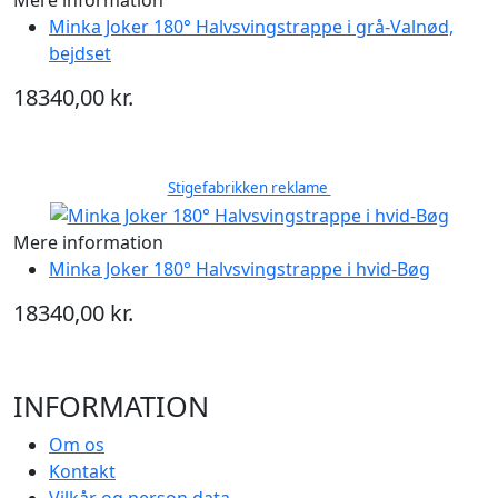
Mere information
Minka Joker 180° Halvsvingstrappe i grå-Valnød,
bejdset
18340,00 kr.
Stigefabrikken reklame
Mere information
Minka Joker 180° Halvsvingstrappe i hvid-Bøg
18340,00 kr.
INFORMATION
Om os
Kontakt
Vilkår og person data