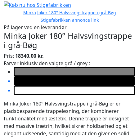
Minka Joker 180° Halvsvingstrappe i grå-Bøg
Stigefabrikken annonce link
På lager ved en leverandør
Minka Joker 180° Halvsvingstrappe
i grå-Bøg
Pris:
18340,00 kr.
Farver inklusiv den valgte grå / grey :
Minka Joker 180° Halvsvingstrappe i grå-Bøg er en
pladsbesparende trappeløsning, der kombinerer
funktionalitet med æstetik. Denne trappe er designet
med massive trætrin, hvilket sikrer holdbarhed og et
elegant udseende, samtidig med at den giver en solid