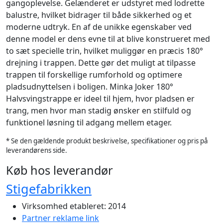
gangoplevelse. Gelænderet er udstyret med lodrette
balustre, hvilket bidrager til både sikkerhed og et
moderne udtryk. En af de unikke egenskaber ved
denne model er dens evne til at blive konstrueret med
to sæt specielle trin, hvilket muliggør en præcis 180°
drejning i trappen. Dette gør det muligt at tilpasse
trappen til forskellige rumforhold og optimere
pladsudnyttelsen i boligen. Minka Joker 180°
Halvsvingstrappe er ideel til hjem, hvor pladsen er
trang, men hvor man stadig ønsker en stilfuld og
funktionel løsning til adgang mellem etager.
* Se den gældende produkt beskrivelse, specifikationer og pris på
leverandørens side.
Køb hos leverandør
Stigefabrikken
Virksomhed etableret: 2014
Partner reklame link