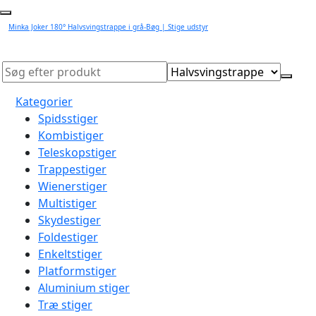
Minka Joker 180° Halvsvingstrappe i grå-Bøg | Stige udstyr
Kategorier
Spidsstiger
Kombistiger
Teleskopstiger
Trappestiger
Wienerstiger
Multistiger
Skydestiger
Foldestiger
Enkeltstiger
Platformstiger
Aluminium stiger
Træ stiger