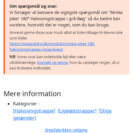
Om spørgsmål og svar:
Vi forsøger at besvare de vigtigste spørgsmål om "Minka
Joker 180° Halvsvingstrappe i grå-Bøg" så du bedre kan
vurdere, hvorvidt det er noget, som du kan bruge.
Anvend gerne disse svar. Husk altid at linke tilbage til denne side
som kilde:
https://stigeudstyr.dk/produkt/minka-joker-180-
halvsvingstrappe-i-graa-boeg/
NB
: Vores svar kan indeholde fejl eller være
ufuldstændige.
Kontakt os gerne
, hvis du opdager noget, så vi
kan forbedre indholdet.
Mere information
Kategorier :
[Halvsvingstrappe]
[Ligeløbstrapper]
[Stige
gelænder]
Stigefabrikken reklame